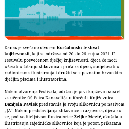
Danas je svečano otvoren
Korčulanski festival
književnosti
, koji se održava od 20. do 26. rujna 2021. U
Festivalu posvećenom dječjoj književnosti, djeca će moći
uživati u čitanju slikovnica i priča za djecu, sudjelovati u
radionicama ilustriranja i družiti se s poznatim hrvatskim
dječjim piscima i ilustratorima.
Nakon otvorenja Festivala, održan je prvi književni susret
za učenike OŠ Petra Kanavelića u Korčuli. Književnica
Danijela Pavlek
predstavila je svoju slikovnicu po nazivom
„JA“. Nakon predstavljanja slikovnice i razgovora, djeca su
se, pod voditeljstvom ilustratorice
Željke Mezić
, okušala u
ilustriranju zajedničke slikovnice koja je potom prikazana