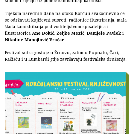
slikom i riječju uz pomoć kamishibaji kazališta.
Tijekom narednih dana na otoku Korčuli svakodnevno će
se održavati književni susreti, radionice ilustriranja, mala
škola kamishibaija pod voditeljstvom spisateljica i
ilustratorica
Ane Đokić
,
Željke Mezić
,
Danijele Pavlek
i
Nikoline Manojlović Vračar
.
Festival sutra gostuje u Žrnovu, zatim u Pupnatu, Čari,
Račišću i u Lumbardi gdje završavaju festivalska druženja.