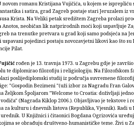
 novom romanu Kristijana Vujičića, u kojem se isprepliću 
antastika i satira, grad Zagreb postaje stari Jeruzalem iz
susa Krista. Na Veliki petak središtem Zagreba prolazi proc
 Anotos, neobičan lik natprirodnih moći koji uspavljuje Z
greb na trenutke pretvara u grad koji samo podsjeća na J
 uspavani pojedinci postaju novozavjetni likovi kao što su
cije Pilat.
Vujičić
rođen je 13. travnja 1973. u Zagrebu gdje je završio
lu te diplomirao filozofiju i religiologiju. Na Filozofskom f
azi poslijediplomski studij iz područja suvremene filozofi
jige: "Gospodin Bezimeni "(uži izbor za Nagradu Fran Galovi
sa Željkom Špoljarom "Welcome to Croatia: doživljaji jedn
 vodiča" (Nagrada Kiklop 2006.). Objavljivao je tekstove i r
sa za kulturu i dnevnih listova (Republika, Vjesnik). Radi u
urednik. U Knjižnici i čitaonici Bogdana Ogrizovića uređuj
 kojima se obrađuju društveno-humanističke teme. Živi u Z