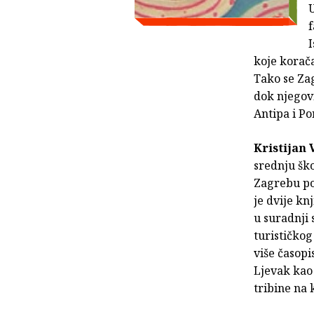
U
f
I
koje korača
Tako se Za
dok njegovi
Antipa i Pon
Kristijan 
srednju ško
Zagrebu pol
je dvije kn
u suradnji 
turističkog
više časopi
Ljevak kao 
tribine na