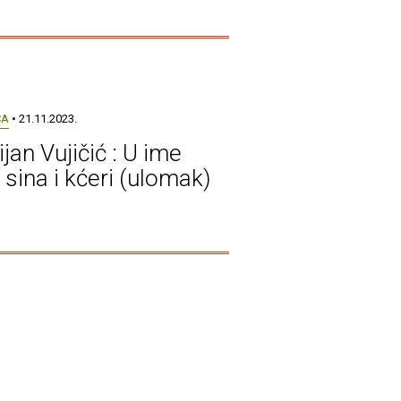
CA
• 21.11.2023.
ijan Vujičić : U ime
 sina i kćeri (ulomak)