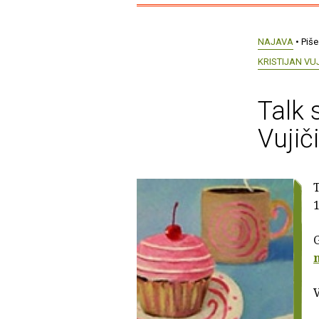
NAJAVA
• Piše
KRISTIJAN VUJ
Talk 
Vujič
1
G
V