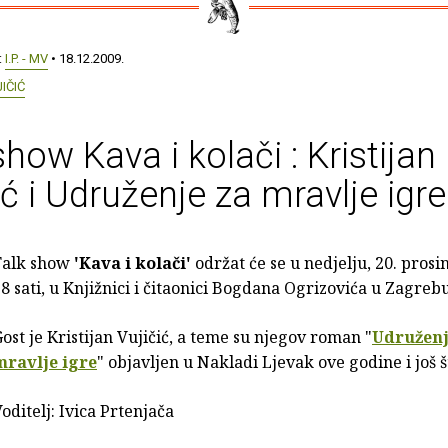
:
I.P. - MV
• 18.12.2009.
IČIĆ
show Kava i kolači : Kristijan
ić i Udruženje za mravlje igre
Talk show
'Kava i kolači'
održat će se u nedjelju, 20. prosi
8 sati, u Knjižnici i čitaonici Bogdana Ogrizovića u Zagrebu
ost je Kristijan Vujičić, a teme su njegov roman "
Udruženj
mravlje igre
" objavljen u Nakladi Ljevak ove godine i još š
oditelj: Ivica Prtenjača