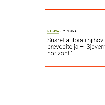
NAJAVA
• 02.09.2024.
Susret autora i njihov
prevoditelja – 'Sjever
horizonti'