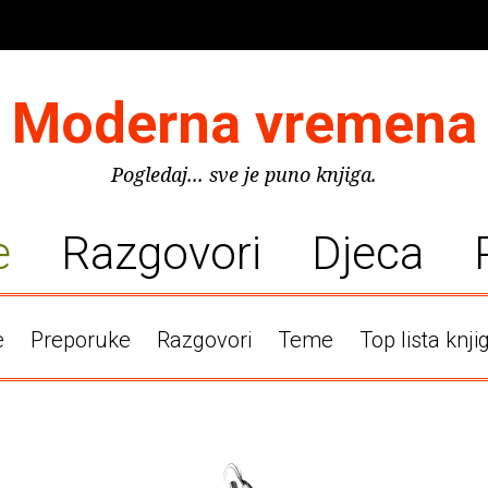
Moderna vremena
Pogledaj... sve je puno knjiga.
e
Razgovori
Djeca
e
Preporuke
Razgovori
Teme
Top lista knji