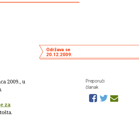
Održava se
20.12.2009.
nca 2009., u
Preporuči
članak
.
e za
tošta.