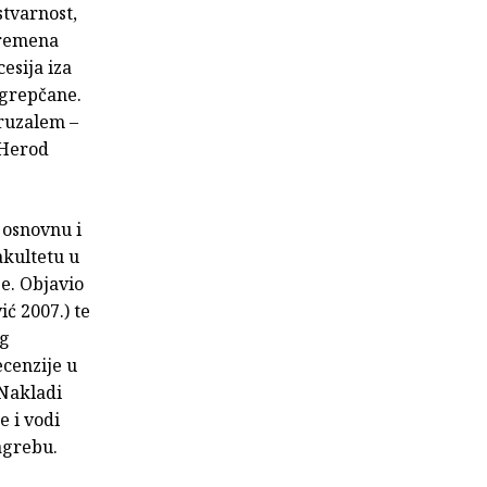
stvarnost,
 vremena
esija iza
agrepčane.
eruzalem –
 Herod
 osnovnu i
akultetu u
je. Objavio
ć 2007.) te
og
ecenzije u
 Nakladi
e i vodi
agrebu.