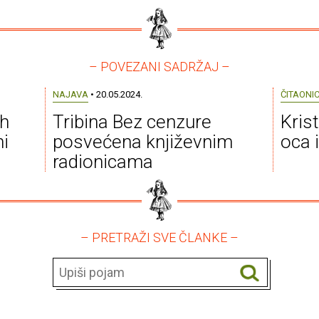
– POVEZANI SADRŽAJ –
NAJAVA
• 20.05.2024.
ČITAONI
ih
Tribina Bez cenzure
Krist
ni
posvećena književnim
oca i
radionicama
– PRETRAŽI SVE ČLANKE –