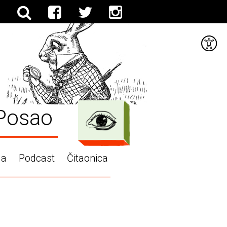
Posao
ga
Podcast
Čitaonica