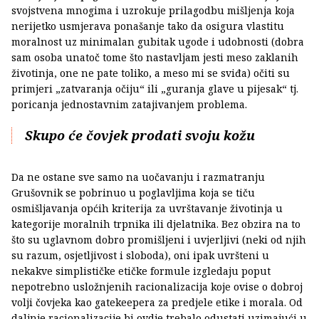
svojstvena mnogima i uzrokuje prilagodbu mišljenja koja
nerijetko usmjerava ponašanje tako da osigura vlastitu
moralnost uz minimalan gubitak ugode i udobnosti (dobra
sam osoba unatoč tome što nastavljam jesti meso zaklanih
životinja, one ne pate toliko, a meso mi se sviđa) očiti su
primjeri „zatvaranja očiju“ ili „guranja glave u pijesak“ tj.
poricanja jednostavnim zatajivanjem problema.
Skupo će čovjek prodati svoju kožu
Da ne ostane sve samo na uočavanju i razmatranju
Grušovnik se pobrinuo u poglavljima koja se tiču
osmišljavanja općih kriterija za uvrštavanje životinja u
kategorije moralnih trpnika ili djelatnika. Bez obzira na to
što su uglavnom dobro promišljeni i uvjerljivi (neki od njih
su razum, osjetljivost i sloboda), oni ipak uvršteni u
nekakve simplističke etičke formule izgledaju poput
nepotrebno usložnjenih racionalizacija koje ovise o dobroj
volji čovjeka kao gatekeepera za predjele etike i morala. Od
daljnje racionalizacije bi ovdje trebalo odustati uzimajući u