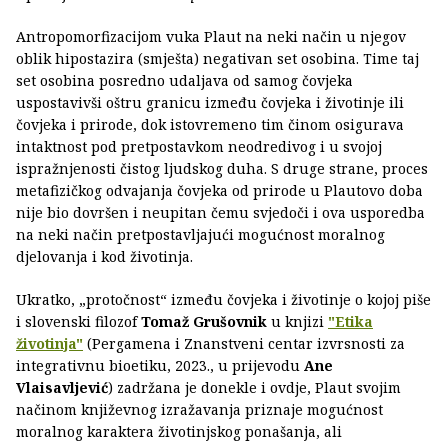
Antropomorfizacijom vuka Plaut na neki način u njegov
oblik hipostazira (smješta) negativan set osobina. Time taj
set osobina posredno udaljava od samog čovjeka
uspostavivši oštru granicu između čovjeka i životinje ili
čovjeka i prirode, dok istovremeno tim činom osigurava
intaktnost pod pretpostavkom neodredivog i u svojoj
ispražnjenosti čistog ljudskog duha. S druge strane, proces
metafizičkog odvajanja čovjeka od prirode u Plautovo doba
nije bio dovršen i neupitan čemu svjedoči i ova usporedba
na neki način pretpostavljajući mogućnost moralnog
djelovanja i kod životinja.
Ukratko, „protočnost“ između čovjeka i životinje o kojoj piše
i slovenski filozof
Tomaž Grušovnik
u knjizi
"Etika
životinja"
(Pergamena i Znanstveni centar izvrsnosti za
integrativnu bioetiku, 2023., u prijevodu
Ane
Vlaisavljević
) zadržana je donekle i ovdje, Plaut svojim
načinom književnog izražavanja priznaje mogućnost
moralnog karaktera životinjskog ponašanja, ali