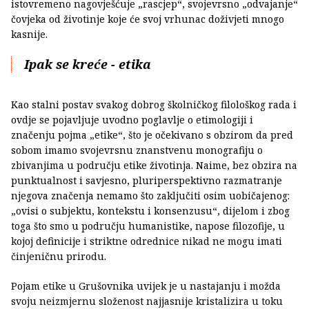
istovremeno nagovješćuje „rascjep“, svojevrsno „odvajanje“
čovjeka od životinje koje će svoj vrhunac doživjeti mnogo
kasnije.
Ipak se kreće - etika
Kao stalni postav svakog dobrog školničkog filološkog rada i
ovdje se pojavljuje uvodno poglavlje o etimologiji i
značenju pojma „etike“, što je očekivano s obzirom da pred
sobom imamo svojevrsnu znanstvenu monografiju o
zbivanjima u području etike životinja. Naime, bez obzira na
punktualnost i savjesno, pluriperspektivno razmatranje
njegova značenja nemamo što zaključiti osim uobičajenog:
„ovisi o subjektu, kontekstu i konsenzusu“, dijelom i zbog
toga što smo u području humanistike, napose filozofije, u
kojoj definicije i striktne odrednice nikad ne mogu imati
činjeničnu prirodu.
Pojam etike u Grušovnika uvijek je u nastajanju i možda
svoju neizmjernu složenost najjasnije kristalizira u toku