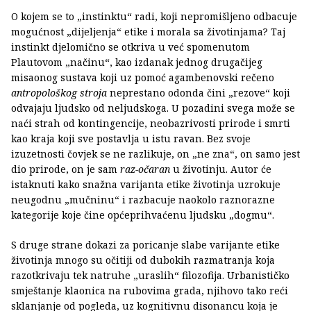
O kojem se to „instinktu“ radi, koji nepromišljeno odbacuje
mogućnost „dijeljenja“ etike i morala sa životinjama? Taj
instinkt djelomično se otkriva u već spomenutom
Plautovom „načinu“, kao izdanak jednog drugačijeg
misaonog sustava koji uz pomoć agambenovski rečeno
antropološkog stroja
neprestano odonda čini „rezove“ koji
odvajaju ljudsko od neljudskoga. U pozadini svega može se
naći strah od kontingencije, neobazrivosti prirode i smrti
kao kraja koji sve postavlja u istu ravan. Bez svoje
izuzetnosti čovjek se ne razlikuje, on „ne zna“, on samo jest
dio prirode, on je sam
raz-očaran
u životinju. Autor će
istaknuti kako snažna varijanta etike životinja uzrokuje
neugodnu „mučninu“ i razbacuje naokolo raznorazne
kategorije koje čine općeprihvaćenu ljudsku „dogmu“.
S druge strane dokazi za poricanje slabe varijante etike
životinja mnogo su očitiji od dubokih razmatranja koja
razotkrivaju tek natruhe „uraslih“ filozofija. Urbanističko
smještanje klaonica na rubovima grada, njihovo tako reći
sklanjanje od pogleda, uz kognitivnu disonancu koja je