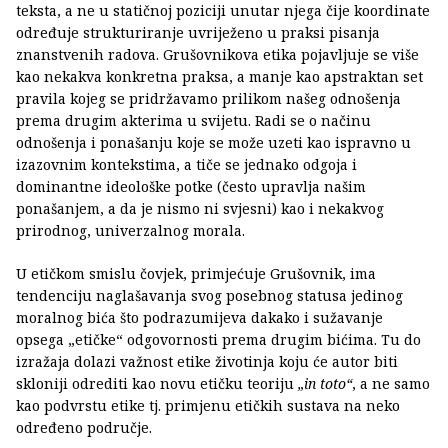
teksta, a ne u statičnoj poziciji unutar njega čije koordinate
određuje strukturiranje uvriježeno u praksi pisanja
znanstvenih radova. Grušovnikova etika pojavljuje se više
kao nekakva konkretna praksa, a manje kao apstraktan set
pravila kojeg se pridržavamo prilikom našeg odnošenja
prema drugim akterima u svijetu. Radi se o načinu
odnošenja i ponašanju koje se može uzeti kao ispravno u
izazovnim kontekstima, a tiče se jednako odgoja i
dominantne ideološke potke (često upravlja našim
ponašanjem, a da je nismo ni svjesni) kao i nekakvog
prirodnog, univerzalnog morala.
U etičkom smislu čovjek, primjećuje Grušovnik, ima
tendenciju naglašavanja svog posebnog statusa jedinog
moralnog bića što podrazumijeva dakako i sužavanje
opsega „etičke“ odgovornosti prema drugim bićima. Tu do
izražaja dolazi važnost etike životinja koju će autor biti
skloniji odrediti kao novu etičku teoriju
„in toto“
, a ne samo
kao podvrstu etike tj. primjenu etičkih sustava na neko
određeno područje.