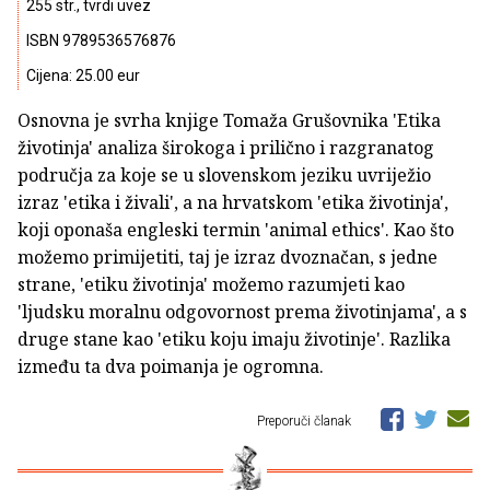
255 str., tvrdi uvez
ISBN 9789536576876
Cijena: 25.00 eur
Osnovna je svrha knjige Tomaža Grušovnika 'Etika
životinja' analiza širokoga i prilično i razgranatog
područja za koje se u slovenskom jeziku uvriježio
izraz 'etika i živali', a na hrvatskom 'etika životinja',
koji oponaša engleski termin 'animal ethics'. Kao što
možemo primijetiti, taj je izraz dvoznačan, s jedne
strane, 'etiku životinja' možemo razumjeti kao
'ljudsku moralnu odgovornost prema životinjama', a s
druge stane kao 'etiku koju imaju životinje'. Razlika
između ta dva poimanja je ogromna.
Preporuči članak