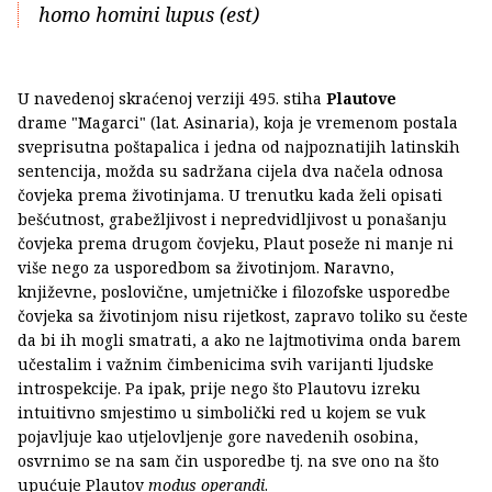
homo homini lupus (est)
U navedenoj skraćenoj verziji 495. stiha
Plautove
drame "Magarci" (lat. Asinaria), koja je vremenom postala
sveprisutna poštapalica i jedna od najpoznatijih latinskih
sentencija, možda su sadržana cijela dva načela odnosa
čovjeka prema životinjama. U trenutku kada želi opisati
bešćutnost, grabežljivost i nepredvidljivost u ponašanju
čovjeka prema drugom čovjeku, Plaut poseže ni manje ni
više nego za usporedbom sa životinjom. Naravno,
književne, poslovične, umjetničke i filozofske usporedbe
čovjeka sa životinjom nisu rijetkost, zapravo toliko su česte
da bi ih mogli smatrati, a ako ne lajtmotivima onda barem
učestalim i važnim čimbenicima svih varijanti ljudske
introspekcije. Pa ipak, prije nego što Plautovu izreku
intuitivno smjestimo u simbolički red u kojem se vuk
pojavljuje kao utjelovljenje gore navedenih osobina,
osvrnimo se na sam čin usporedbe tj. na sve ono na što
upućuje Plautov
modus operandi
.