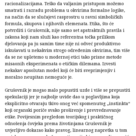
racionalizacijama. Teško da valjanim pristupom možemo
smatrati i razradu problema u okvirima formalne logike,
na način da se slučajevi rasprostru u ravni simboličkih
formula, skupova i njihovih elemenata. Etika, što će
potvrditi i Grušovnik, nije samo set apstraktnih pravila i
zakona koji nam služi kao referentna točka prilikom
djelovanja pa ju samim time nije ni odveć produktivno
iskušavati u nekakvim strogo određenim okvirima, tim više
da se ne upletemo u modernoj etici tako prisne metode
misaonih eksperimenata o etičkim dilemama. Izvesti
nekakav apsolutan model koji će biti sveprimjenjiv i
moralno neupitan nemoguće je.
Grušovnik je mogao malo popustiti uzde i više se prepustiti
spekulaciji jer je najbolje uvide dao u poglavljima koja
eksplicitno otvaraju tkivo onog već spomenutog „instinkta“
koji organski poriče svako proširenje i prevrednovanje
etike. Povijesnim pregledom teorijskog i praktičnog
odnošenja čovjeka prema životinjama Grušovnik je
uvjerljivo dokazao kako pravog, linearnog napretka u tom