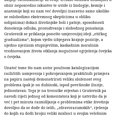
obzir neposredno iskustvo te uvide iz biologije, kemije i
anatomije koji su nam već dovoljni (naravno samo ukoliko
se oslobodimo ekstremnog skepticizma u obliku
solipsizma) dokazi životinjske boli i patnje, sposobnosti
donošenja odluka, prosuđivanja i slobodnog ponašanja.
Grušovnik se priklanja ponešto umjerenijoj ideji „etičkog
gradualizma“, kojom vješto izbjegava krajnje pozicije, a
ujedno njezinim stupnjevitim, kaskadnim moralnim
vrednovanjem života otklanja mogućnost ogrješenja čovjeka
o čovjeka.
Unatoč tome što nam autor poučnom katalogizacijom
različitih usmjerenja i pobrojavanjem praktičnih primjera
na papiru nastoji demonstrirati veliku složenost ovog
problema ipak je on dubinski, ispod površinske iluzije,
jednostavan. Toga je na trenutke svjestan i Grušovnik pa
navodi riječi jednog od komentatora koji je ustvrdio da je
već i pet minuta razmišljanja o problemima etike životinja
dovoljno da se dođe do istih, „zdravorazumskih“, rješenja
do kojih su došli brojni veliki mislioci u svojim velebnim