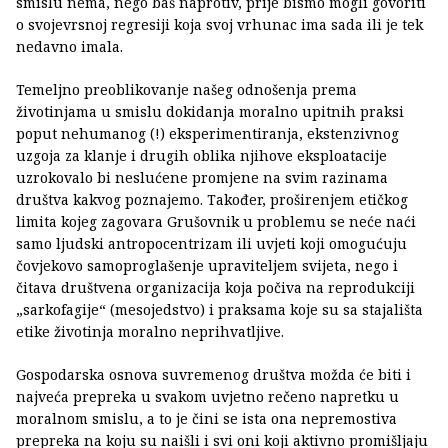
smislu nema, nego baš naprotiv, prije bismo mogli govoriti
o svojevrsnoj regresiji koja svoj vrhunac ima sada ili je tek
nedavno imala.
Temeljno preoblikovanje našeg odnošenja prema
životinjama u smislu dokidanja moralno upitnih praksi
poput nehumanog (!) eksperimentiranja, ekstenzivnog
uzgoja za klanje i drugih oblika njihove eksploatacije
uzrokovalo bi neslućene promjene na svim razinama
društva kakvog poznajemo. Također, proširenjem etičkog
limita kojeg zagovara Grušovnik u problemu se neće naći
samo ljudski antropocentrizam ili uvjeti koji omogućuju
čovjekovo samoproglašenje upraviteljem svijeta, nego i
čitava društvena organizacija koja počiva na reprodukciji
„sarkofagije“ (mesojedstvo) i praksama koje su sa stajališta
etike životinja moralno neprihvatljive.
Gospodarska osnova suvremenog društva možda će biti i
najveća prepreka u svakom uvjetno rečeno napretku u
moralnom smislu, a to je čini se ista ona nepremostiva
prepreka na koju su naišli i svi oni koji aktivno promišljaju