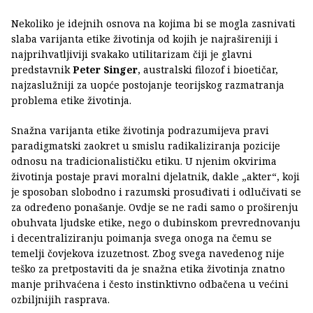
Nekoliko je idejnih osnova na kojima bi se mogla zasnivati
slaba varijanta etike životinja od kojih je najrašireniji i
najprihvatljiviji svakako utilitarizam čiji je glavni
predstavnik
Peter Singer
, australski filozof i bioetičar,
najzaslužniji za uopće postojanje teorijskog razmatranja
problema etike životinja.
Snažna varijanta etike životinja podrazumijeva pravi
paradigmatski zaokret u smislu radikaliziranja pozicije
odnosu na tradicionalističku etiku. U njenim okvirima
životinja postaje pravi moralni djelatnik, dakle „akter“, koji
je sposoban slobodno i razumski prosuđivati i odlučivati se
za određeno ponašanje. Ovdje se ne radi samo o proširenju
obuhvata ljudske etike, nego o dubinskom prevrednovanju
i decentraliziranju poimanja svega onoga na čemu se
temelji čovjekova izuzetnost. Zbog svega navedenog nije
teško za pretpostaviti da je snažna etika životinja znatno
manje prihvaćena i često instinktivno odbačena u većini
ozbiljnijih rasprava.