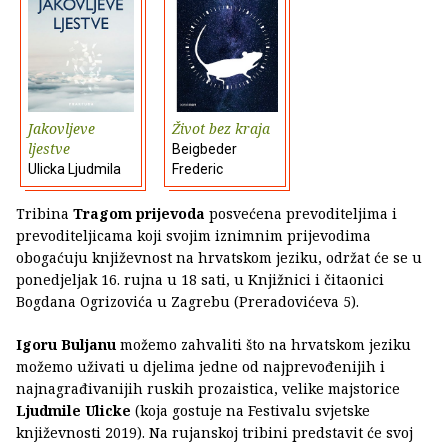
Jakovljeve
Život bez kraja
ljestve
Beigbeder
Ulicka Ljudmila
Frederic
Tribina
Tragom prijevoda
posvećena prevoditeljima i
prevoditeljicama koji svojim iznimnim prijevodima
obogaćuju književnost na hrvatskom jeziku, održat će se u
ponedjeljak 16. rujna u 18 sati, u Knjižnici i čitaonici
Bogdana Ogrizovića u Zagrebu (Preradovićeva 5).
Igoru Buljanu
možemo zahvaliti što na hrvatskom jeziku
možemo uživati u djelima jedne od najprevođenijih i
najnagrađivanijih ruskih prozaistica, velike majstorice
Ljudmile Ulicke
(koja gostuje na Festivalu svjetske
književnosti 2019). Na rujanskoj tribini predstavit će svoj