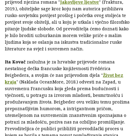
prijevod njezina romana "
Jakovljeve ljestve
" (Fraktura,
2019.), obiteljske sage kroz koju nam autorica približava
rusko-sovjetsku povijest prošlog i početka ovog stoljeća te
povijest svoje obitelji, ali u koju je utkala i vječno filozofsko
pitanje ljudske slobode. Od prevoditelja ćemo doznati kako
je bilo broditi uzburkanim morem velike priče o malim
ljudima koja se oslanja na iskustva tradicionalne ruske
literature na svjež i suvremen način.
Ita Kovač
zaslužna je za hrvatske prijevode romana
nestašnog dečka francuske književnosti Frédérica
Beigbedera, a svojim će nas prijevodom djela "
Život bez
kraja
" (Naklada OceanMore, 2018.) odvesti na Zapad, u
suvremenu Francusku koja gleda prema budućnosti i
vječnosti, u potragu za izvorom mladosti, besmrtnošću i
produžavanjem života. Beigbeder ovu veliku temu prožima
prepoznatljivim humorom, a intrigantnom pričom,
utemeljenom na suvremenim znanstvenim spoznajama o
potrazi za mladošću, poziva nas na ozbiljno promišljanje.
Prevoditeljica će publici približiti prevodilački proces u
kojem se borila s temama poput pomlađivanja stanica,