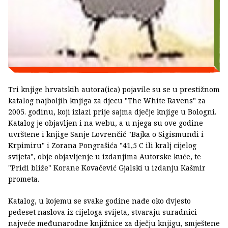
Tri knjige hrvatskih autora(ica) pojavile su se u prestižnom
katalog najboljih knjiga za djecu "The White Ravens" za
2005. godinu, koji izlazi prije sajma dječje knjige u Bologni.
Katalog je objavljen i na webu, a u njega su ove godine
uvrštene i knjige Sanje Lovrenčić "Bajka o Sigismundi i
Krpimiru" i Zorana Pongrašića "41,5 C ili kralj cijelog
svijeta", obje objavljenje u izdanjima Autorske kuće, te
"Priđi bliže" Korane Kovačević Gjalski u izdanju Kašmir
prometa.
Katalog, u kojemu se svake godine nađe oko dvjesto
pedeset naslova iz cijeloga svijeta, stvaraju suradnici
najveće međunarodne knjižnice za dječju knjigu, smještene