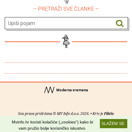
– PRETRAŽI SVE ČLANKE –
Moderna vremena
Sva prava pridržana © MV Info d.o.o. 2026. • Kriv je
Fiktiv
Mvinfo.hr koristi kolačiće („cookies“) kako bi
SLAŽEM SE
O nama
•
Pomoć
•
Uvjeti korištenja
•
RSS kanali
vam pružio bolje korisničko iskustvo.