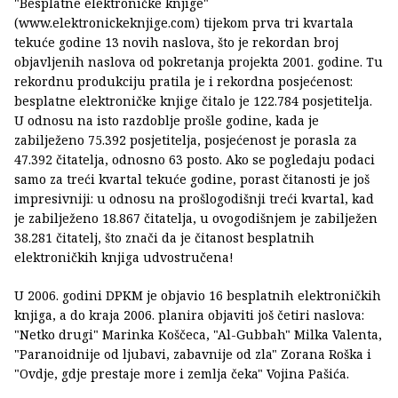
"Besplatne elektroničke knjige"
(www.elektronickeknjige.com) tijekom prva tri kvartala
tekuće godine 13 novih naslova, što je rekordan broj
objavljenih naslova od pokretanja projekta 2001. godine. Tu
rekordnu produkciju pratila je i rekordna posjećenost:
besplatne elektroničke knjige čitalo je 122.784 posjetitelja.
U odnosu na isto razdoblje prošle godine, kada je
zabilježeno 75.392 posjetitelja, posjećenost je porasla za
47.392 čitatelja, odnosno 63 posto. Ako se pogledaju podaci
samo za treći kvartal tekuće godine, porast čitanosti je još
impresivniji: u odnosu na prošlogodišnji treći kvartal, kad
je zabilježeno 18.867 čitatelja, u ovogodišnjem je zabilježen
38.281 čitatelj, što znači da je čitanost besplatnih
elektroničkih knjiga udvostručena!
U 2006. godini DPKM je objavio 16 besplatnih elektroničkih
knjiga, a do kraja 2006. planira objaviti još četiri naslova:
"Netko drugi" Marinka Koščeca, "Al-Gubbah" Milka Valenta,
"Paranoidnije od ljubavi, zabavnije od zla" Zorana Roška i
"Ovdje, gdje prestaje more i zemlja čeka" Vojina Pašića.