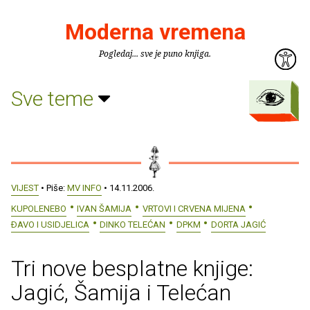
Moderna vremena
Pogledaj... sve je puno knjiga.
Sve teme
VIJEST
• Piše:
MV INFO
• 14.11.2006.
KUPOLENEBO
IVAN ŠAMIJA
VRTOVI I CRVENA MIJENA
ÐAVO I USIDJELICA
DINKO TELEĆAN
DPKM
DORTA JAGIĆ
Tri nove besplatne knjige:
Jagić, Šamija i Telećan