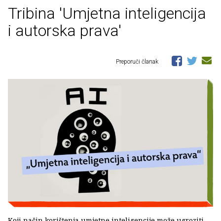
Tribina 'Umjetna inteligencija
i autorska prava'
Preporuči članak
Koji način korištenja umjetne inteligencije može ugroziti