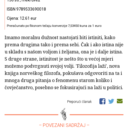
136 str., meki uvez
ISBN 9789533690018
Cijena: 12.61 eur
Preračunato po fiksnom tečaju konverzije 7,53450 kuna za 1 euro
Imamo moralnu dužnost nastojati biti istiniti, kako
prema drugima tako i prema sebi. Čak i ako istina nije
u skladu s našom voljom i željama, ona je i dalje istina.
S druge strane, istinitost je nešto što u većoj mjeri
možemo podvrgnuti svojoj volji. 'Filozofija laži', nova
knjiga norveškog filozofa, pokušava odgovoriti na ta i
mnoga druga pitanja o fenomenu starom koliko i
čovječanstvo, posebno se fokusirajući na laži u politici.
Preporuči članak
– POVEZANI SADRŽAJ –