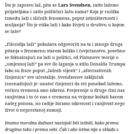
Što je zapravo laž, pita se
Lars Svendsen
, zašto lažemo
prijateljima i zašto političari lažu nama? Koja je razlika
između laži i sličnih fenomena, poput istiništavnosti i
muljanja? Što je etika laži i kako živjeti u društvu u kojem
se laže?
„Filozofija laži“ pokušava odgovoriti na ta i mnoga druga
pitanja o fenomenu starom koliko i čovječanstvo, posebno
se fokusirajući na laži u politici, od Platonove teorije o
„umjesnoj laži“ pa sve do laganja u stilu Donalda Trumpa.
Iako su fraze poput „lažnih vijesti“ i „alternativnih
činjenica“ sve učestalije, Svendsenov zaključak
iznenađujući je: unatoč činjenici da svi ponekad lažemo,
većinu vremena smo iskreni. Povjerenje u druge čini nas
ranjivima i to će nas s vremena na vrijeme koštati barem
našeg ponosa, no radije biramo iskrenost i ranjivost nego
život u neprestanoj sumnji.
Imamo moralnu dužnost nastojati biti istiniti, kako prema
drugima tako i prema sebi. Čak i ako istina nije u skladu s