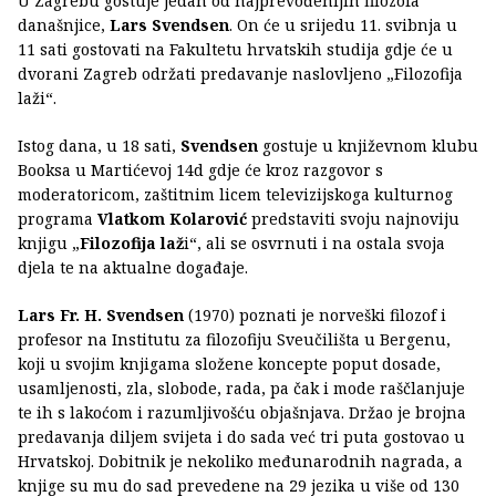
U Zagrebu gostuje jedan od najprevođenijih filozofa
današnjice,
Lars Svendsen
. On će u srijedu 11. svibnja u
11 sati gostovati na Fakultetu hrvatskih studija gdje će u
dvorani Zagreb održati predavanje naslovljeno „Filozofija
laži“.
Istog dana, u 18 sati,
Svendsen
gostuje u književnom klubu
Booksa u Martićevoj 14d gdje će kroz razgovor s
moderatoricom, zaštitnim licem televizijskoga kulturnog
programa
Vlatkom Kolarović
predstaviti svoju najnoviju
knjigu „
Filozofija laž
i“, ali se osvrnuti i na ostala svoja
djela te na aktualne događaje.
Lars Fr. H. Svendsen
(1970) poznati je norveški filozof i
profesor na Institutu za filozofiju Sveučilišta u Bergenu,
koji u svojim knjigama složene koncepte poput dosade,
usamljenosti, zla, slobode, rada, pa čak i mode raščlanjuje
te ih s lakoćom i razumljivošću objašnjava. Držao je brojna
predavanja diljem svijeta i do sada već tri puta gostovao u
Hrvatskoj. Dobitnik je nekoliko međunarodnih nagrada, a
knjige su mu do sad prevedene na 29 jezika u više od 130