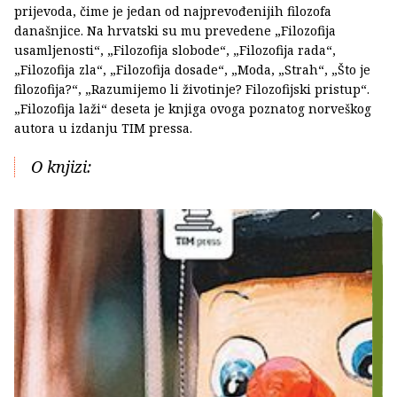
prijevoda, čime je jedan od najprevođenijih filozofa
današnjice. Na hrvatski su mu prevedene „Filozofija
usamljenosti“, „Filozofija slobode“, „Filozofija rada“,
„Filozofija zla“, „Filozofija dosade“, „Moda, „Strah“, „Što je
filozofija?“, „Razumijemo li životinje? Filozofijski pristup“.
„Filozofija laži“ deseta je knjiga ovoga poznatog norveškog
autora u izdanju TIM pressa.
O knjizi: