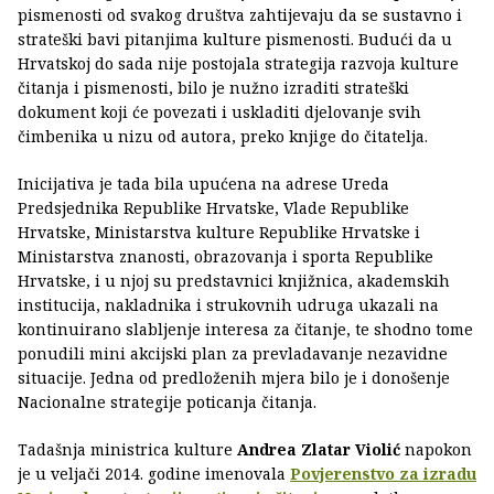
pismenosti od svakog društva zahtijevaju da se sustavno i
strateški bavi pitanjima kulture pismenosti. Budući da u
Hrvatskoj do sada nije postojala strategija razvoja kulture
čitanja i pismenosti, bilo je nužno izraditi strateški
dokument koji će povezati i uskladiti djelovanje svih
čimbenika u nizu od autora, preko knjige do čitatelja.
Inicijativa je tada bila upućena na adrese Ureda
Predsjednika Republike Hrvatske, Vlade Republike
Hrvatske, Ministarstva kulture Republike Hrvatske i
Ministarstva znanosti, obrazovanja i sporta Republike
Hrvatske, i u njoj su predstavnici knjižnica, akademskih
institucija, nakladnika i strukovnih udruga ukazali na
kontinuirano slabljenje interesa za čitanje, te shodno tome
ponudili mini akcijski plan za prevladavanje nezavidne
situacije. Jedna od predloženih mjera bilo je i donošenje
Nacionalne strategije poticanja čitanja.
Tadašnja ministrica kulture
Andrea Zlatar Violić
napokon
je u veljači 2014. godine imenovala
Povjerenstvo za izradu