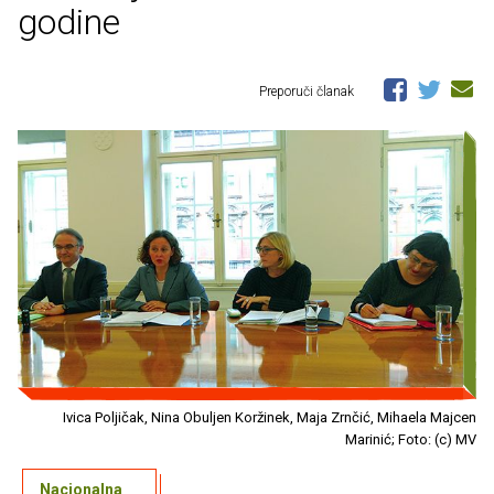
godine
Preporuči članak
Ivica Poljičak, Nina Obuljen Koržinek, Maja Zrnčić, Mihaela Majcen
Marinić; Foto: (c) MV
Nacionalna