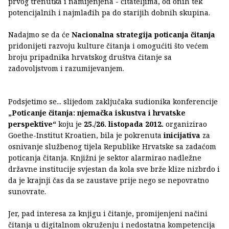
prvog trenutka i namijenjena - čitateljima, od onih tek
potencijalnih i najmlađih pa do starijih dobnih skupina.
Nadajmo se da će
Nacionalna strategija poticanja čitanja
pridonijeti razvoju kulture čitanja i omogućiti što većem
broju pripadnika hrvatskog društva čitanje sa
zadovoljstvom i razumijevanjem.
Podsjetimo se... slijedom zaključaka sudionika konferencije
„Poticanje čitanja: njemačka iskustva i hrvatske
perspektive“
koju je
25./26. listopada 2012.
organizirao
Goethe-Institut Kroatien, bila je pokrenuta
inicijativa
za
osnivanje službenog tijela Republike Hrvatske sa zadaćom
poticanja čitanja. Knjižni je sektor alarmirao nadležne
državne institucije svjestan da kola sve brže klize nizbrdo i
da je krajnji čas da se zaustave prije nego se nepovratno
sunovrate.
Jer, pad interesa za knjigu i čitanje, promijenjeni načini
čitanja u digitalnom okruženju i nedostatna kompetencija