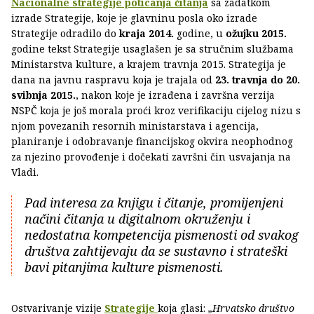
Nacionalne strategije poticanja čitanja
sa zadatkom
izrade Strategije, koje je glavninu posla oko izrade
Strategije odradilo do
kraja 2014.
godine, u
ožujku 2015.
godine tekst Strategije usaglašen je sa stručnim službama
Ministarstva kulture, a krajem travnja 2015. Strategija je
dana na javnu raspravu koja je trajala od
23. travnja do 20.
svibnja 2015.
, nakon koje je izrađena i završna verzija
NSPČ koja je još morala proći kroz verifikaciju cijelog nizu s
njom povezanih resornih ministarstava i agencija,
planiranje i odobravanje financijskog okvira neophodnog
za njezino provođenje i dočekati završni čin usvajanja na
Vladi.
Pad interesa za knjigu i čitanje, promijenjeni
načini čitanja u digitalnom okruženju i
nedostatna kompetencija pismenosti od svakog
društva zahtijevaju da se sustavno i strateški
bavi pitanjima kulture pismenosti.
Ostvarivanje vizije
Strategije
koja glasi:
„Hrvatsko društvo