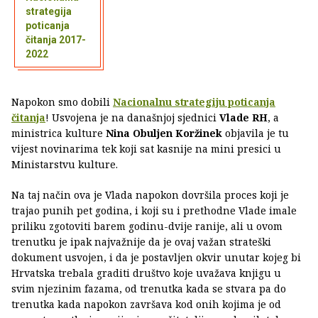
strategija
poticanja
čitanja 2017-
2022
Napokon smo dobili
Nacionalnu strategiju poticanja
čitanja
! Usvojena je na današnjoj sjednici
Vlade RH
, a
ministrica kulture
Nina Obuljen Koržinek
objavila je tu
vijest novinarima tek koji sat kasnije na mini presici u
Ministarstvu kulture.
Na taj način ova je Vlada napokon dovršila proces koji je
trajao punih pet godina, i koji su i prethodne Vlade imale
priliku zgotoviti barem godinu-dvije ranije, ali u ovom
trenutku je ipak najvažnije da je ovaj važan strateški
dokument usvojen, i da je postavljen okvir unutar kojeg bi
Hrvatska trebala graditi društvo koje uvažava knjigu u
svim njezinim fazama, od trenutka kada se stvara pa do
trenutka kada napokon završava kod onih kojima je od