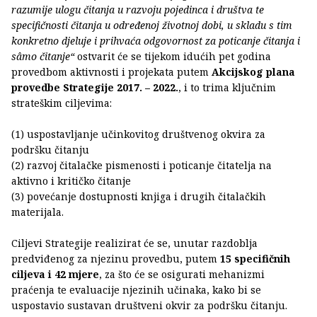
razumije ulogu čitanja u razvoju pojedinca i društva te
specifičnosti čitanja u određenoj životnoj dobi, u skladu s tim
konkretno djeluje i prihvaća odgovornost za poticanje čitanja i
sâmo čitanje“
ostvarit će se tijekom idućih pet godina
provedbom aktivnosti i projekata putem
Akcijskog plana
provedbe Strategije 2017. – 2022.
, i to trima ključnim
strateškim ciljevima:
(1) uspostavljanje učinkovitog društvenog okvira za
podršku čitanju
(2) razvoj čitalačke pismenosti i poticanje čitatelja na
aktivno i kritičko čitanje
(3) povećanje dostupnosti knjiga i drugih čitalačkih
materijala.
Ciljevi Strategije realizirat će se, unutar razdoblja
predviđenog za njezinu provedbu, putem
15 specifičnih
ciljeva i 42 mjere
, za što će se osigurati mehanizmi
praćenja te evaluacije njezinih učinaka, kako bi se
uspostavio sustavan društveni okvir za podršku čitanju.