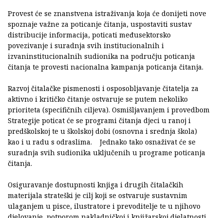
Provest će se znanstvena istraživanja koja će donijeti nove
spoznaje važne za poticanje čitanja, uspostaviti sustav
distribucije informacija, poticati međusektorsko
povezivanje i suradnja svih institucionalnih i
izvaninstitucionalnih sudionika na području poticanja
čitanja te provesti nacionalna kampanja poticanja čitanja.
Razvoj čitalačke pismenosti i osposobljavanje čitatelja za
aktivno i kritičko čitanje ostvaruje se putem nekoliko
prioriteta (specifičnih ciljeva). Osmišljavanjem i provedbom
Strategije poticat će se programi čitanja djeci u ranoj i
predškolskoj te u školskoj dobi (osnovna i srednja škola)
kao i u radu s odraslima. Jednako tako osnaživat će se
suradnja svih sudionika uključenih u programe poticanja
čitanja.
Osiguravanje dostupnosti knjiga i drugih čitalačkih
materijala strateški je cilj koji se ostvaruje sustavnim
ulaganjem u pisce, ilustratore i prevoditelje te u njihovo
djelovanje, potporom nakladničkoj i knjižarskoj djelatnosti,