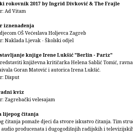
ki rokovnik 2017 by Ingrid Divković & The Frajle
r: Ad Vitam
or iznenađenja
 djecom OŠ Većeslava Holjevca Zagreb
: Naklada Ljevak - Školski odjel
stavljanje knjige Irene Lukšić "Berlin - Pariz"
redstaviti književna kritičarka Helena Sablić Tomić, ravna
sivala Goran Matović i autorica Irena Lukšić.
r: Disput
radni kviz
r: Zagrebački velesajam
a lijepog čitanja
og čitanja pomaže djeci da stvore iskustvo čitanja. Tim stru
 audio producenata i dugogodišnjih radijskih i televizijskih