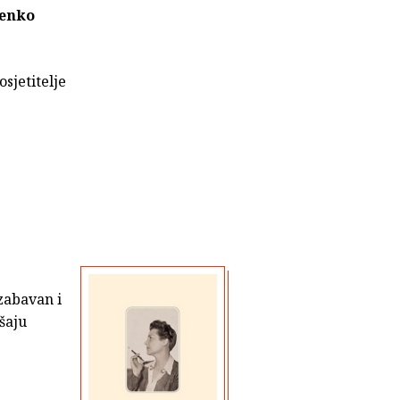
jenko
sjetitelje
 zabavan i
šaju