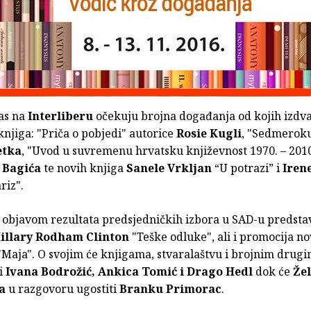
vas na
Interliberu
očekuju brojna događanja od kojih izdv
njiga: "Priča o pobjedi" autorice
Rosie Kugli
, "Sedmeroku
etka
, "Uvod u suvremenu hrvatsku književnost 1970. – 2010
 Bagića
te novih knjiga
Sanele
Vrkljan
“U potrazi” i
Iren
riz".
 objavom rezultata predsjedničkih izbora u SAD-u predstav
illary Rodham Clinton
"Teške odluke", ali i promocija no
 "Maja". O svojim će knjigama, stvaralaštvu i brojnim dru
i
Ivana Bodrožić, Ankica Tomić i Drago Hedl
dok će
Že
a
u razgovoru ugostiti
Branku Primorac
.