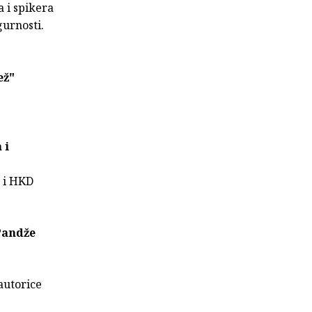
a i spikera
gurnosti.
ež"
 i
 i HKD
Pandže
autorice