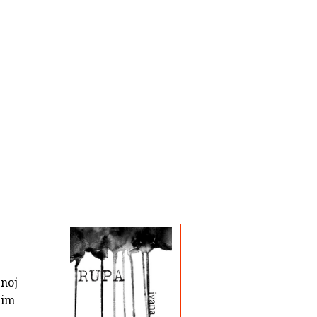
enoj
gim