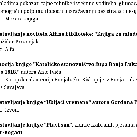
mladima pokazati tajne tehnike i vještine voditelja, glumac
omogućiti potpunu slobodu u izražavanju bez straha i nesi
r: Mozaik knjiga
stavljanje noviteta Alfine biblioteke: "Knjiga za mlad
ožidar Prosenjak
r: Alfa
ocija knjige "Katoličko stanovništvo župa Banja Luka
o 1818."
autora Ante Ivića
r: Europska akademija Banjalučke Biskupije iz Banja Luke
z Sarajeva
dstavljanje knjige “Ubijači vremena“ autora Gordana 
: Izvori
stavljanje knjige "Plavi san",
zbirke izabranih pjesama 
r-Bogadi