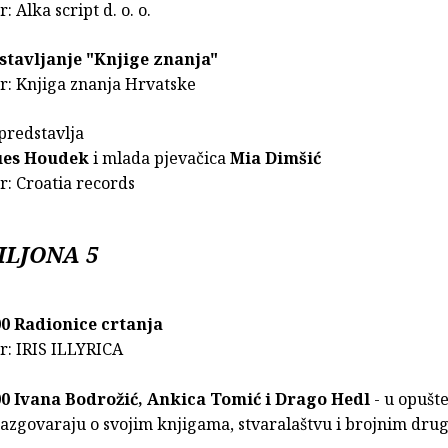
: Alka script d. o. o.
stavljanje "Knjige znanja"
r: Knjiga znanja Hrvatske
predstavlja
ues Houdek
i mlada pjevačica
Mia Dimšić
r: Croatia records
ILJONA 5
:00 Radionice crtanja
or: IRIS ILLYRICA
:00 Ivana Bodrožić, Ankica Tomić i Drago Hedl
- u opušt
razgovaraju o svojim knjigama, stvaralaštvu i brojnim dru