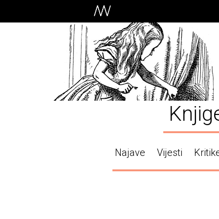
Knjig
Najave
Vijesti
Kritik