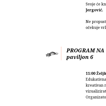
Svoje će kn
Jergović.
Ne propust
očekuje vr
PROGRAM NA 
paviljon 6
11:00 Želj
Edukativna 
kreativan 
vizualizirat
Organizato