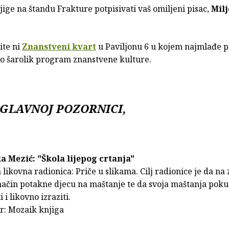
jige na štandu Frakture potpisivati vaš omiljeni pisac,
Mil
ite ni
Znanstveni kvart
u Paviljonu 6 u kojem najmlađe po
lo šarolik program znanstvene kulture.
GLAVNOJ POZORNICI,
ka Mezić: "Škola lijepog crtanja"
likovna radionica: Priče u slikama. Cilj radionice je da na
način potakne djecu na maštanje te da svoja maštanja poku
i i likovno izraziti.
r: Mozaik knjiga