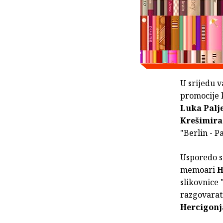
U srijedu 
promocije k
Luka Palj
Krešimira
"Berlin - Pa
Usporedo s
memoari
H
slikovnice
razgovarat
Hercigonj