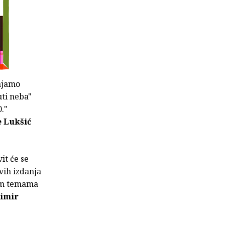
ajamo
ti neba"
."
e Lukšić
it će se
vih izdanja
gim temama
limir