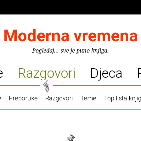
Moderna vremena
Pogledaj... sve je puno knjiga.
e
Razgovori
Djeca
e
Preporuke
Razgovori
Teme
Top lista knji