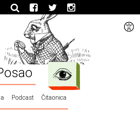
Posao
ga
Podcast
Čitaonica