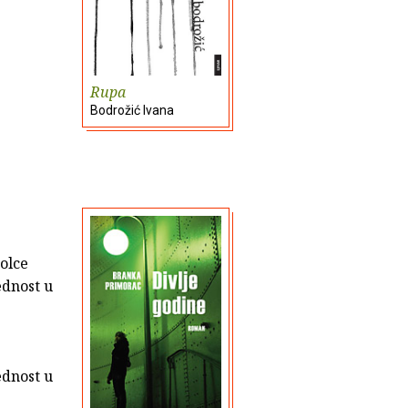
Rupa
Bodrožić Ivana
olce
ednost u
e
ednost u