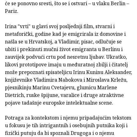
će se ponovno sresti, što se i ostvari – u vlaku Berlin –
Pariz.
Irina "vrti" u glavi svoj posljednji film, stvarni i
metaforički, godine kad je emigrirala iz domovine i
našla se u Hrvatskoj, a Vladimir, pisac, odlučuje se
ubiti i prekinuti mučni život emigranta u Berlinu i
zauvijek podvući crtu pod nesretnu ljubav. Ukratko,
likovi prototipove imaju u međuratnoj zbilji i čitatelj
može prepoznati spisateljicu Irinu Kuninu Aleksander,
književnike Vladimira Nabokova i Miroslava Krležu,
pjesnikinju Marinu Cvetajevu, glumicu Marlene
Dietrich, ruske špijune, varalice i druge atraktivne
pojave tadašnje europske intelektualne scene.
Potraga za kontekstom i njemu pripadajućim tekstom
u fokusu je tih intrigantnih i osebujnih putnika koji i
fizički putuju da bi spoznali Drugoga i o njemu