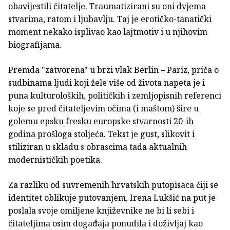
obavijestili čitatelje. Traumatizirani su oni dvjema
stvarima, ratom i ljubavlju. Taj je erotičko-tanatički
moment nekako isplivao kao lajtmotiv i u njihovim
biografijama.
Premda "zatvorena" u brzi vlak Berlin – Pariz, priča o
sudbinama ljudi koji žele više od života napeta je i
puna kulturoloških, političkih i zemljopisnih referenci
koje se pred čitateljevim očima (i maštom) šire u
golemu epsku fresku europske stvarnosti 20-ih
godina prošloga stoljeća. Tekst je gust, slikovit i
stiliziran u skladu s obrascima tada aktualnih
modernističkih poetika.
Za razliku od suvremenih hrvatskih putopisaca čiji se
identitet oblikuje putovanjem, Irena Lukšić na put je
poslala svoje omiljene književnike ne bi li sebi i
čitateljima osim događaja ponudila i doživljaj kao