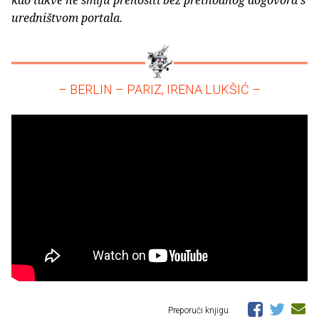
kao takve ne smiju prenositi bez prethodnog dogovora s
uredništvom portala.
– BERLIN – PARIZ, IRENA LUKŠIĆ –
Preporuči knjigu