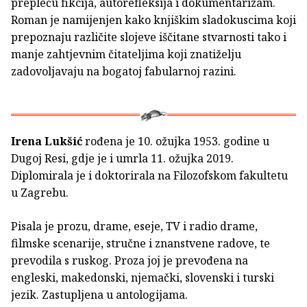
prepleću fikcija, autorefleksija i dokumentarizam.
Roman je namijenjen kako knjiškim sladokuscima koji
prepoznaju različite slojeve iščitane stvarnosti tako i
manje zahtjevnim čitateljima koji znatiželju
zadovoljavaju na bogatoj fabularnoj razini.
Irena Lukšić
rođena je 10. ožujka 1953. godine u
Dugoj Resi, gdje je i umrla 11. ožujka 2019.
Diplomirala je i doktorirala na Filozofskom fakultetu
u Zagrebu.
Pisala je prozu, drame, eseje, TV i radio drame,
filmske scenarije, stručne i znanstvene radove, te
prevodila s ruskog. Proza joj je prevođena na
engleski, makedonski, njemački, slovenski i turski
jezik. Zastupljena u antologijama.