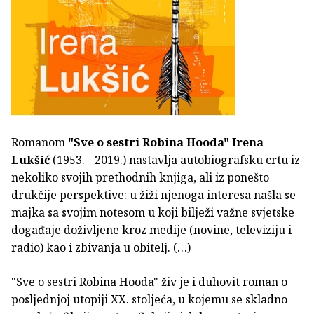
Romanom
"Sve o sestri Robina Hooda"
Irena
Lukšić
(1953. - 2019.) nastavlja autobiografsku crtu iz
nekoliko svojih prethodnih knjiga, ali iz ponešto
drukčije perspektive: u žiži njenoga interesa našla se
majka sa svojim notesom u koji bilježi važne svjetske
događaje doživljene kroz medije (novine, televiziju i
radio) kao i zbivanja u obitelj. (…)
"Sve o sestri Robina Hooda" živ je i duhovit roman o
posljednjoj utopiji XX. stoljeća, u kojemu se skladno