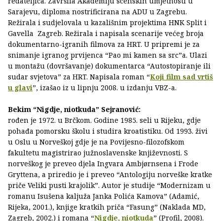
redateljica. Završila Akademiju scenskih umjetnosti u
Sarajevu, diploma nostrificirana na ADU u Zagrebu.
Režirala i sudjelovala u kazališnim projektima HNK Split i
Gavella Zagreb. Režirala i napisala scenarije većeg broja
dokumentarno-igranih filmova za HRT. U pripremi je za
snimanje igranog prvijenca “Pao mi kamen sa src”a. Ulazi
u montažu (dovršavanje) dokumentarca “Autostopiranje ili
sudar svjetova” za HRT. Napisala roman “
Koji film sad vrtiš
u glavi
”, izašao iz u lipnju 2008. u izdanju VBZ-a.
Bekim “Nigdje, niotkuda” Sejranović:
rođen je 1972. u Brčkom. Godine 1985. seli u Rijeku, gdje
pohađa pomorsku školu i studira kroatistiku. Od 1993. živi
u Oslu u Norveškoj gdje je na Povijesno-filozofskom
fakultetu magistrirao južnoslavenske književnosti. S
norveškog je preveo djela Ingvara Ambjørnsena i Frode
Gryttena, a priredio je i preveo “Antologiju norveške kratke
priče Veliki pusti krajolik”. Autor je studije “Modernizam u
romanu Isušena kaljuža Janka Polića Kamova” (Adamić,
Rijeka, 2001.), knjige kratkih priča “Fasung” (Naklada MD,
Zagreb, 2002.) i romana “
Nigdje, niotkuda
” (Profil, 2008).