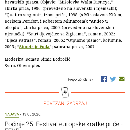
hrvatskih pisaca. Objavio: “Mišolovka Walta Disneya,”
zbirka priča, 1996. (prevedeno na slovenski i njemački);
“Quattro stagioni”, izbor priča, 1998. (s Miroslavom Kišem,
Borisom Perićem i Robertom Mlinarcem); “Anđeo u
ofsajdu”, zbirka priča, 2000. (prevedeno na slovenski i
njemački); “Smrt djevojčice sa Žigicama”, roman, 2002.;
“Djeca Patrasa”, roman, 2005.; “Otpusno pismo”, kolumne,
2005.; “
Simetrije čuda
”; sabrana proza, 2007.
Moderira: Roman Simić Bodrožić
Svira: Olovni ples
Preporuči članak
– POVEZANI SADRŽAJ –
NAJAVA
• 13.05.2026.
Počinje 25. Festival europske kratke priče -