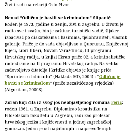
Živi i radi na relaciji Oslo-Hvar.
Nenad “Odlično je baviti se kriminalom” Stipanić:
Rođen je 1973. godine u Senju, živi u Zagrebu. U životu je
radio sve i svašta, bio je zaštitar, turistički vodič, šljaker,
izbacivač po diskotekama i kasinima, tjelohranitelj, vlasnik
galerije. Priče je do sada objavljivao u Quorumu, Književnoj
Rijeci, Libri liberi, Novom Varaždincu, III programu
Hrvatskog radija, u knjizi Ekran priče 02, a kriminalističke
radiodrame na II programu Hrvatskog radija. Na veliko
zadovoljstvo čitatelja i kritike objavio je knjige priča
“Sprinteri u labirintu” (Naklada MD, 2005) i “
Odlično je
baviti se kriminalom
” (priče nezaštićenog svjedoka)
(Algoritam, 20008).
Zoran koji čita iz svog još neobjavljenog romana
Ferić
:
rođen 1961. u Zagrebu. Diplomirao kroatistiku na
Filozofskom fakultetu u Zagrebu, radi kao profesor
hrvatskog jezika i književnosti u jednoj zagrebačkoj
gimnaziji. Jedan je od najčitanijih i najprevođenijih