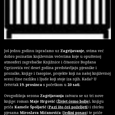
Još jednu godinu ispračamo uz
Zagrijavanje
, svima već
dobro poznatim književnim večerima koje u opuštenoj
atmosferi zagrebačke Knjižnice i čitaonice Bogdana
Ogrizovića već deset godina predstavljaju pjesnike i
prozaike, knjige i časopise, projekte koji na našoj književnoj
sceni čine razliku i ljude koji stoje iza njih. Kada? U
četvrtak
19. prosinca
s početkom u
20 sati
.
Ovogodišnja sezona
Zagrijavanja
zatvara se uz tri nove
knjige: roman
Maje Hrgović
(
Živjet ćemo bolje
), knjigu
priča
Kamele Špoljarić
(
Pazi što ćeš poželjeti
) i zbirku
pjesama
Miroslava Mićanovića
(
Jedini posao
) te priče