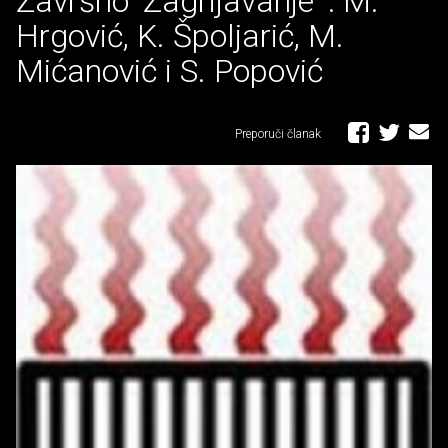
Završno 'Zagrijavanje' : M.
Hrgović, K. Špoljarić, M.
Mićanović i S. Popović
Preporuči članak