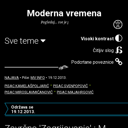
Moderna vremena
Pogledaj... sve je puno knjiga.
Sve teme
Visoki kontrast
Čitljiv slog
Podcrtane poveznice
NAJAVA
• Piše:
MV INFO
• 19.12.2013.
PISAC KAMELAŠPOLJARIĆ
PISAC SVENPOPOVIĆ
PISAC MIROSLAVMIĆANOVIĆ
PISAC MAJAHRGOVIĆ
Održava se
19.12.2013.