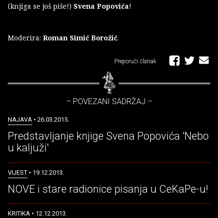
(knjiga se još piše!)
Svena Popovića
!
Moderira:
Roman Simić Borožić
.
Preporuči članak
– POVEZANI SADRŽAJ –
NAJAVA
• 26.03.2015.
Predstavljanje knjige Svena Popovića 'Nebo
u kaljuži'
VIJEST
• 19.12.2013.
NOVE i stare radionice pisanja u CeKaPe-u!
KRITIKA
• 12.12.2013.