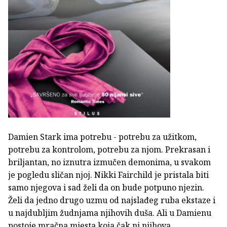
Damien Stark ima potrebu - potrebu za užitkom,
potrebu za kontrolom, potrebu za njom. Prekrasan i
briljantan, no iznutra izmučen demonima, u svakom
je pogledu sličan njoj. Nikki Fairchild je pristala biti
samo njegova i sad želi da on bude potpuno njezin.
Želi da jedno drugo uzmu od najslađeg ruba ekstaze i
u najdubljim žudnjama njihovih duša. Ali u Damienu
postoje mračna mjesta koja čak ni njihova