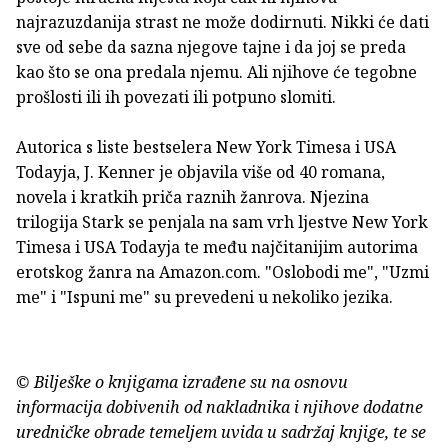
najrazuzdanija strast ne može dodirnuti. Nikki će dati
sve od sebe da sazna njegove tajne i da joj se preda
kao što se ona predala njemu. Ali njihove će tegobne
prošlosti ili ih povezati ili potpuno slomiti.
Autorica s liste bestselera New York Timesa i USA
Todayja, J. Kenner je objavila više od 40 romana,
novela i kratkih priča raznih žanrova. Njezina
trilogija Stark se penjala na sam vrh ljestve New York
Timesa i USA Todayja te među najčitanijim autorima
erotskog žanra na Amazon.com. "Oslobodi me", "Uzmi
me" i "Ispuni me" su prevedeni u nekoliko jezika.
© Bilješke o knjigama izrađene su na osnovu
informacija dobivenih od nakladnika i njihove dodatne
uredničke obrade temeljem uvida u sadržaj knjige, te se