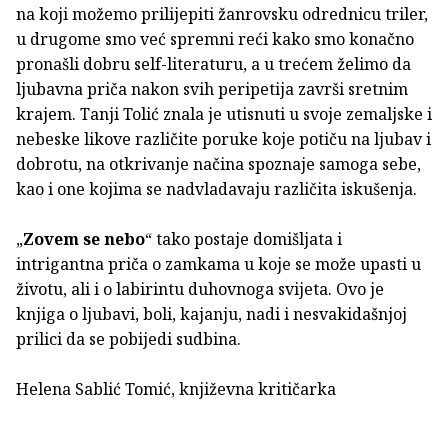
na koji možemo prilijepiti žanrovsku odrednicu triler,
u drugome smo već spremni reći kako smo konačno
pronašli dobru self-literaturu, a u trećem želimo da
ljubavna priča nakon svih peripetija završi sretnim
krajem. Tanji Tolić znala je utisnuti u svoje zemaljske i
nebeske likove različite poruke koje potiču na ljubav i
dobrotu, na otkrivanje načina spoznaje samoga sebe,
kao i one kojima se nadvladavaju različita iskušenja.
„
Zovem se nebo
“ tako postaje domišljata i
intrigantna priča o zamkama u koje se može upasti u
životu, ali i o labirintu duhovnoga svijeta. Ovo je
knjiga o ljubavi, boli, kajanju, nadi i nesvakidašnjoj
prilici da se pobijedi sudbina.
Helena Sablić Tomić, književna kritičarka