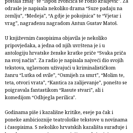
postala zmaj” te “Ispod zvončića se rodio kraljević”. Za
odrasle je napisala nekoliko drama “Suze padaju na
zemlju”, “Medeja”, “A gdje je pokojnica” te “Vjetar i
vrag”, nagrađenu nagradom Antun Gustav Matoš.
U književnim časopisima objavila je nekoliko
pripovjedaka, a jedna od njih uvrštena je i u
antologiju hrvatske ženske kratke priče “Svaka priča
na svoj način”. Za radio je napisala najveći dio svojih
tekstova, uglavnom uživajući u kriminalističkom
žanru “Lutka od svile”, “Osmijeh za smrt”, “Molim te,
teta, otvori vrata”, “Kantica za zalijevanje”, ponešto se
poigravala fantastikom “Rasute stvari”, ali i
komedijom “Odbjegla perilica".
Godinama piše i kazališne kritike, eseje pa čak i
poneke ambicioznije teatrološke tekstove u novinama
i časopisima. S nekoliko hrvatskih kazališta surađuje i