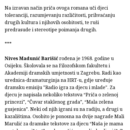
Na izravan način priča ovoga romana uči djeci
toleranciji, razumjevanju različitosti, prihvaćanju
drugih kultura i njihovih osobitosti, te ruši
predrasude i stereotipe poimanja drugih.
***
Nives Madunić Barišić
rođena je 1968. godine u
Osijeku. Školovala se na Filozofskom fakultetu i
Akademiji dramskih umjetnosti u Zagrebu. Radi kao
urednica-dramaturginja na HRT-u, gdje uređuje
dramsku emisiju "Radio igra za djecu i mlade". Za
djecu je napisala nekoliko tekstova “Priča o zelenoj
princezi”, “Čuvar staklenog grada”, “Mala zelena
gusjenica”. Neki od njih igrani su na radiju, a drugi u
kazalištima. Osobito je ponosna na dvije nagrade Mali
Marulić za dramske tekstove za djecu “Naša je mama