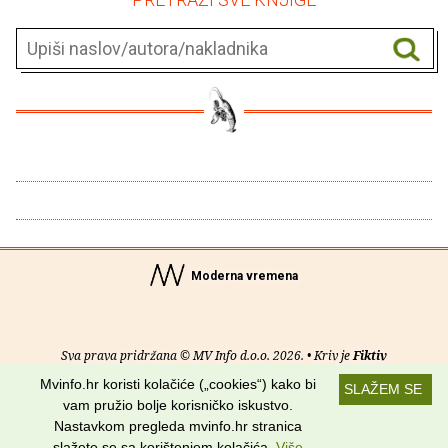
Moderna vremena
Sva prava pridržana © MV Info d.o.o. 2026. • Kriv je
Fiktiv
Mvinfo.hr koristi kolačiće („cookies“) kako bi
SLAŽEM SE
O nama
•
Pomoć
•
Uvjeti korištenja
•
RSS kanali
vam pružio bolje korisničko iskustvo.
Nastavkom pregleda mvinfo.hr stranica
Potraži nas na:
slažete se sa korištenjem kolačića.
Više