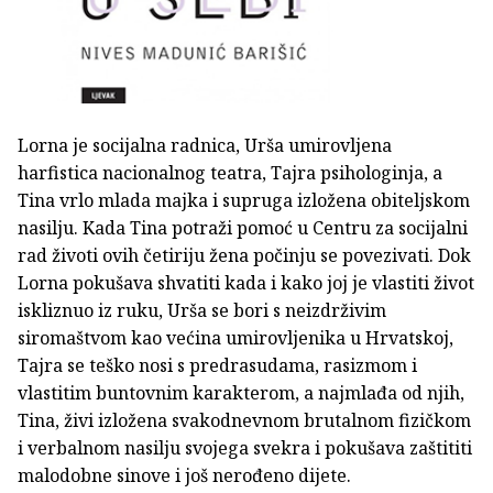
Lorna je socijalna radnica, Urša umirovljena
harfistica nacionalnog teatra, Tajra psihologinja, a
Tina vrlo mlada majka i supruga izložena obiteljskom
nasilju. Kada Tina potraži pomoć u Centru za socijalni
rad životi ovih četiriju žena počinju se povezivati. Dok
Lorna pokušava shvatiti kada i kako joj je vlastiti život
iskliznuo iz ruku, Urša se bori s neizdrživim
siromaštvom kao većina umirovljenika u Hrvatskoj,
Tajra se teško nosi s predrasudama, rasizmom i
vlastitim buntovnim karakterom, a najmlađa od njih,
Tina, živi izložena svakodnevnom brutalnom fizičkom
i verbalnom nasilju svojega svekra i pokušava zaštititi
malodobne sinove i još nerođeno dijete.