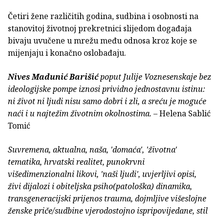
Četiri žene različitih godina, sudbina i osobnosti na
stanovitoj životnoj prekretnici slijedom događaja
bivaju uvučene u mrežu među odnosa kroz koje se
mijenjaju i konačno oslobađaju.
Nives Madunić Barišić
poput Julije Voznesenskaje bez
ideologijske pompe iznosi prividno jednostavnu istinu:
ni život ni ljudi nisu samo dobri i zli, a sreću je moguće
naći i u najtežim životnim okolnostima.
– Helena Sablić
Tomić
Suvremena, aktualna, naša, 'domaća', 'životna'
tematika, hrvatski realitet, punokrvni
višedimenzionalni likovi, 'naši ljudi', uvjerljivi opisi,
živi dijalozi i obiteljska psiho(patološka) dinamika,
transgeneracijski prijenos trauma, dojmljive višeslojne
ženske priče/sudbine vjerodostojno ispripovijedane, stil