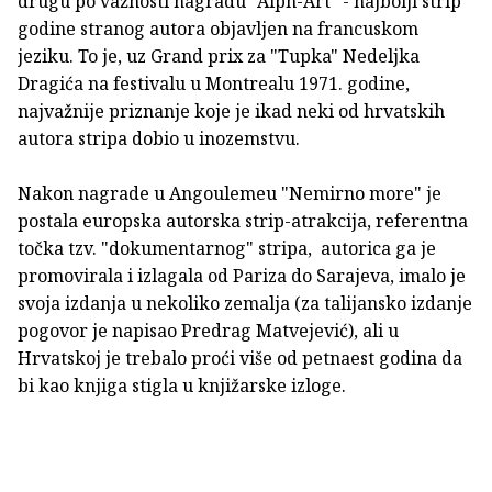
drugu po važnosti nagradu "Alph-Art" - najbolji strip
godine stranog autora objavljen na francuskom
jeziku. To je, uz Grand prix za "Tupka" Nedeljka
Dragića na festivalu u Montrealu 1971. godine,
najvažnije priznanje koje je ikad neki od hrvatskih
autora stripa dobio u inozemstvu.
Nakon nagrade u Angoulemeu "Nemirno more" je
postala europska autorska strip-atrakcija, referentna
točka tzv. "dokumentarnog" stripa, autorica ga je
promovirala i izlagala od Pariza do Sarajeva, imalo je
svoja izdanja u nekoliko zemalja (za talijansko izdanje
pogovor je napisao Predrag Matvejević), ali u
Hrvatskoj je trebalo proći više od petnaest godina da
bi kao knjiga stigla u knjižarske izloge.