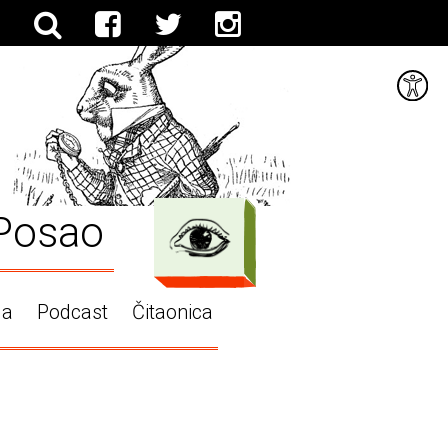
Posao
ga
Podcast
Čitaonica