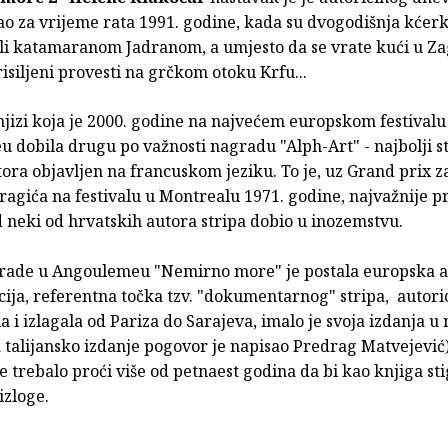
ao za vrijeme rata 1991. godine, kada su dvogodišnja kćerk
li katamaranom Jadranom, a umjesto da se vrate kući u Za
risiljeni provesti na grčkom otoku Krfu...
njizi koja je 2000. godine na najvećem europskom festivalu 
 dobila drugu po važnosti nagradu "Alph-Art" - najbolji s
ora objavljen na francuskom jeziku. To je, uz Grand prix 
agića na festivalu u Montrealu 1971. godine, najvažnije p
d neki od hrvatskih autora stripa dobio u inozemstvu.
ade u Angoulemeu "Nemirno more" je postala europska a
cija, referentna točka tzv. "dokumentarnog" stripa, autori
 i izlagala od Pariza do Sarajeva, imalo je svoja izdanja u
 talijansko izdanje pogovor je napisao Predrag Matvejević),
e trebalo proći više od petnaest godina da bi kao knjiga sti
e izloge.