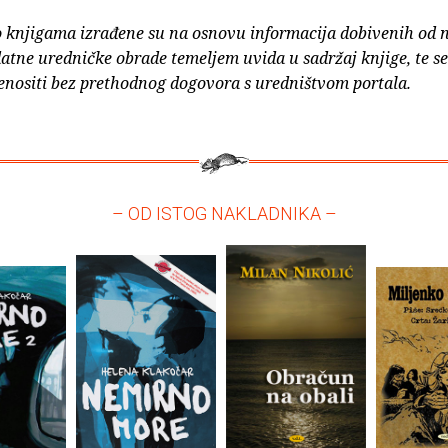
o knjigama izrađene su na osnovu informacija dobivenih od 
atne uredničke obrade temeljem uvida u sadržaj knjige, te s
enositi bez prethodnog dogovora s uredništvom portala.
– OD ISTOG NAKLADNIKA –