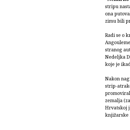
stripu nast
ona putova
zimu bili p
Radi se o k
Angoulemeu
stranog aut
Nedeljka Dr
koje je ika
Nakon nagr
strip-atrak
promovirala
zemalja (za
Hrvatskoj j
knjižarsk