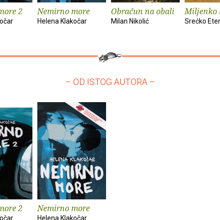
more 2
Nemirno more
Obračun na obali
Miljenko 
kočar
Helena Klakočar
Milan Nikolić
Srećko Eter
– OD ISTOG AUTORA –
more 2
Nemirno more
kočar
Helena Klakočar