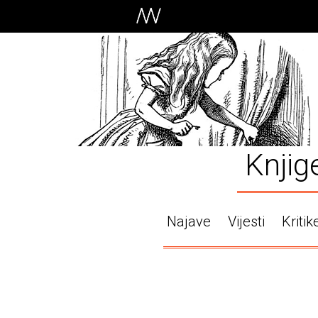
Knjig
Najave
Vijesti
Kritik