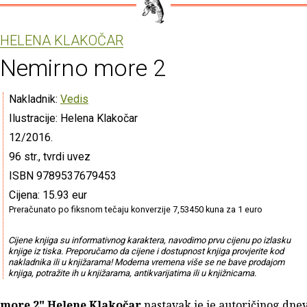
HELENA KLAKOČAR
Nemirno more 2
Nakladnik:
Vedis
Ilustracije: Helena Klakočar
12/2016.
96 str., tvrdi uvez
ISBN 9789537679453
Cijena: 15.93 eur
Preračunato po fiksnom tečaju konverzije 7,53450 kuna za 1 euro
Cijene knjiga su informativnog karaktera, navodimo prvu cijenu po izlasku
knjige iz tiska. Preporučamo da cijene i dostupnost knjiga provjerite kod
nakladnika ili u knjižarama! Moderna vremena više se ne bave prodajom
knjiga, potražite ih u knjižarama, antikvarijatima ili u knjižnicama.
more 2"
Helene Klakočar
nastavak je
je autoričinog dne