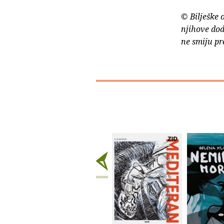
© Bilješke 
njihove dod
ne smiju pr