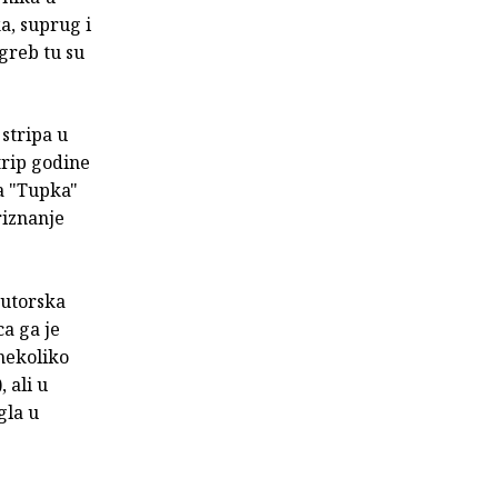
a, suprug i
greb tu su
stripa u
trip godine
za "Tupka"
riznanje
utorska
ca ga je
 nekoliko
 ali u
gla u