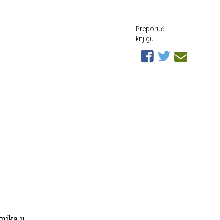
Preporuči
knjigu
vnika u