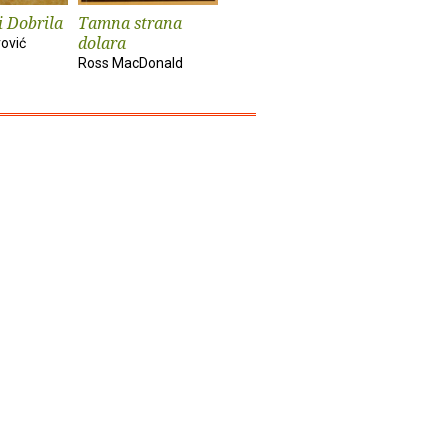
i Dobrila
Tamna strana
Ispod crte
dolara
ović
Petar Krelja
Ross MacDonald