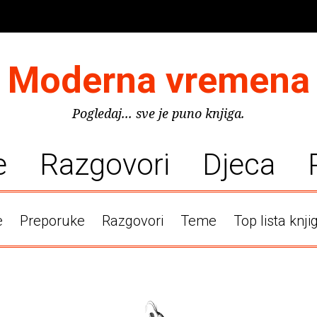
Moderna vremena
Pogledaj... sve je puno knjiga.
e
Razgovori
Djeca
e
Preporuke
Razgovori
Teme
Top lista knji