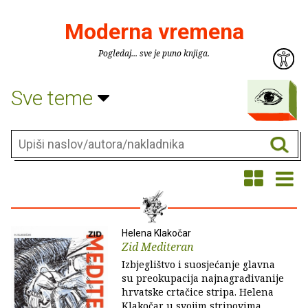
Moderna vremena
Pogledaj... sve je puno knjiga.
Sve teme
Helena Klakočar
Zid Mediteran
Izbjeglištvo i suosjećanje glavna
su preokupacija najnagrađivanije
hrvatske crtačice stripa. Helena
Klakočar u svojim stripovima