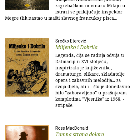
zagrebačkom novinaru Mikiju u
istrazi se priključuje inspektor
Megre (lik nastao u mašti slavnog francukog pisca...
Srećko Eterović
Miljenko i Dobrila
Legenda, čija se radnja odvija u
Dalmaciji u XVI stoljeću,
inspirirala je književnike,
dramaturge, slikare, skladatelje
opera i zabavnih melodija... za
svoja djela, ali i - što je donedavno
bilo "zaboravljeno" u prašnjavim
kompletima "Vjesnika" iz 1968. -
stripaše.
Ross MacDonald
Tamna strana dolara