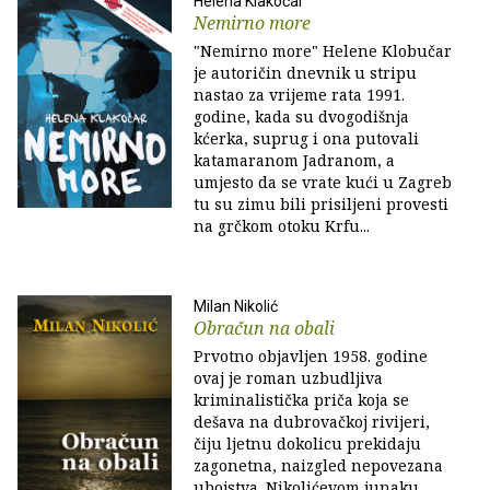
Helena Klakočar
Nemirno more
"Nemirno more" Helene Klobučar
je autoričin dnevnik u stripu
nastao za vrijeme rata 1991.
godine, kada su dvogodišnja
kćerka, suprug i ona putovali
katamaranom Jadranom, a
umjesto da se vrate kući u Zagreb
tu su zimu bili prisiljeni provesti
na grčkom otoku Krfu...
Milan Nikolić
Obračun na obali
Prvotno objavljen 1958. godine
ovaj je roman uzbudljiva
kriminalistička priča koja se
dešava na dubrovačkoj rivijeri,
čiju ljetnu dokolicu prekidaju
zagonetna, naizgled nepovezana
ubojstva. Nikolićevom junaku,