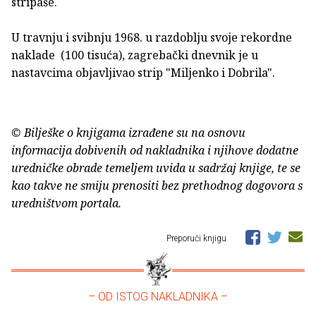
stripaše.
U travnju i svibnju 1968. u razdoblju svoje rekordne
naklade (100 tisuća), zagrebački dnevnik je u
nastavcima objavljivao strip "Miljenko i Dobrila".
© Bilješke o knjigama izrađene su na osnovu
informacija dobivenih od nakladnika i njihove dodatne
uredničke obrade temeljem uvida u sadržaj knjige, te se
kao takve ne smiju prenositi bez prethodnog dogovora s
uredništvom portala.
Preporuči knjigu
– OD ISTOG NAKLADNIKA –