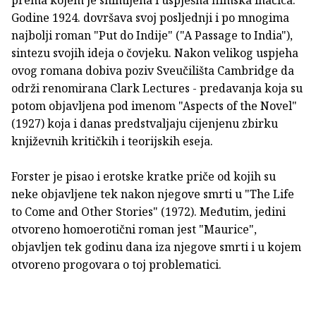
Godine 1924. dovršava svoj posljednji i po mnogima
najbolji roman "Put do Indije" ("A Passage to India"),
sintezu svojih ideja o čovjeku. Nakon velikog uspjeha
ovog romana dobiva poziv Sveučilišta Cambridge da
održi renomirana Clark Lectures - predavanja koja su
potom objavljena pod imenom "Aspects of the Novel"
(1927) koja i danas predstvaljaju cijenjenu zbirku
književnih kritičkih i teorijskih eseja.
Forster je pisao i erotske kratke priče od kojih su
neke objavljene tek nakon njegove smrti u "The Life
to Come and Other Stories" (1972). Međutim, jedini
otvoreno homoerotični roman jest "Maurice",
objavljen tek godinu dana iza njegove smrti i u kojem
otvoreno progovara o toj problematici.