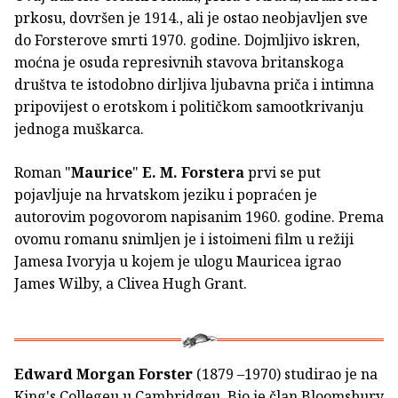
prkosu, dovršen je 1914., ali je ostao neobjavljen sve
do Forsterove smrti 1970. godine. Dojmljivo iskren,
moćna je osuda represivnih stavova britanskoga
društva te istodobno dirljiva ljubavna priča i intimna
pripovijest o erotskom i političkom samootkrivanju
jednoga muškarca.
Roman "
Maurice
"
E. M. Forstera
prvi se put
pojavljuje na hrvatskom jeziku i popraćen je
autorovim pogovorom napisanim 1960. godine. Prema
ovomu romanu snimljen je i istoimeni film u režiji
Jamesa Ivoryja u kojem je ulogu Mauricea igrao
James Wilby, a Clivea Hugh Grant.
Edward Morgan Forster
(1879 –1970) studirao je na
King's Collegeu u Cambridgeu. Bio je član Bloomsbury