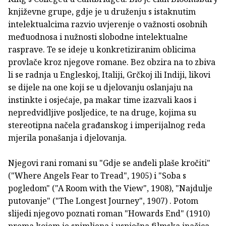
književne grupe, gdje je u druženju s istaknutim
intelektualcima razvio uvjerenje o važnosti osobnih
međuodnosa i nužnosti slobodne intelektualne
rasprave. Te se ideje u konkretiziranim oblicima
provlače kroz njegove romane. Bez obzira na to zbiva
li se radnja u Engleskoj, Italiji, Grčkoj ili Indiji, likovi
se dijele na one koji se u djelovanju oslanjaju na
instinkte i osjećaje, pa makar time izazvali kaos i
nepredvidljive posljedice, te na druge, kojima su
stereotipna načela građanskog i imperijalnog reda
mjerila ponašanja i djelovanja.
Njegovi rani romani su "Gdje se anđeli plaše kročiti"
("Where Angels Fear to Tread", 1905) i "Soba s
pogledom" ("A Room with the View", 1908), "Najdulje
putovanje" ("The Longest Journey", 1907) . Potom
slijedi njegovo poznati roman "Howards End" (1910)
prema kojem je snimljena i uspješna filmska inačica.