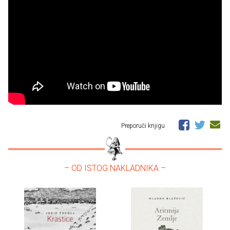
Preporuči knjigu
– OD ISTOG NAKLADNIKA –