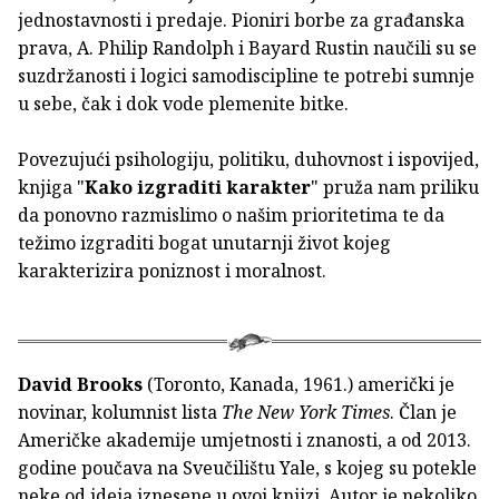
jednostavnosti i predaje. Pioniri borbe za građanska
prava, A. Philip Randolph i Bayard Rustin naučili su se
suzdržanosti i logici samodiscipline te potrebi sumnje
u sebe, čak i dok vode plemenite bitke.
Povezujući psihologiju, politiku, duhovnost i ispovijed,
knjiga "
Kako izgraditi karakter
" pruža nam priliku
da ponovno razmislimo o našim prioritetima te da
težimo izgraditi bogat unutarnji život kojeg
karakterizira poniznost i moralnost.
David Brooks
(Toronto, Kanada, 1961.) američki je
novinar, kolumnist lista
The New York Times
. Član je
Američke akademije umjetnosti i znanosti, a od 2013.
godine poučava na Sveučilištu Yale, s kojeg su potekle
neke od ideja iznesene u ovoj knjizi. Autor je nekoliko