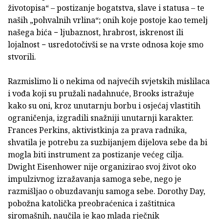
životopisa“ – postizanje bogatstva, slave i statusa – te
naših „pohvalnih vrlina“; onih koje postoje kao temelj
našega bića − ljubaznost, hrabrost, iskrenost ili
lojalnost − usredotočivši se na vrste odnosa koje smo
stvorili.
Razmislimo li o nekima od najvećih svjetskih mislilaca
i vođa koji su pružali nadahnuće, Brooks istražuje
kako su oni, kroz unutarnju borbu i osjećaj vlastitih
ograničenja, izgradili snažniji unutarnji karakter.
Frances Perkins, aktivistkinja za prava radnika,
shvatila je potrebu za suzbijanjem dijelova sebe da bi
mogla biti instrument za postizanje većeg cilja.
Dwight Eisenhower nije organizirao svoj život oko
impulzivnog izražavanja samoga sebe, nego je
razmišljao o obuzdavanju samoga sebe. Dorothy Day,
pobožna katolička preobraćenica i zaštitnica
siromašnih, naučila je kao mlada rječnik