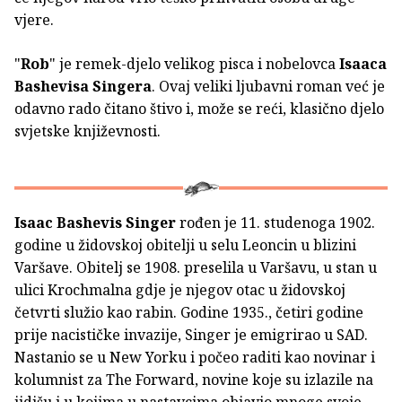
vjere.
"
Rob
" je remek-djelo velikog pisca i nobelovca
Isaaca
Bashevisa Singera
. Ovaj veliki ljubavni roman već je
odavno rado čitano štivo i, može se reći, klasično djelo
svjetske književnosti.
Isaac Bashevis Singer
rođen je 11. studenoga 1902.
godine u židovskoj obitelji u selu Leoncin u blizini
Varšave. Obitelj se 1908. preselila u Varšavu, u stan u
ulici Krochmalna gdje je njegov otac u židovskoj
četvrti služio kao rabin. Godine 1935., četiri godine
prije nacističke invazije, Singer je emigrirao u SAD.
Nastanio se u New Yorku i počeo raditi kao novinar i
kolumnist za The Forward, novine koje su izlazile na
jidišu i u kojima u nastavcima objavio mnoge svoje