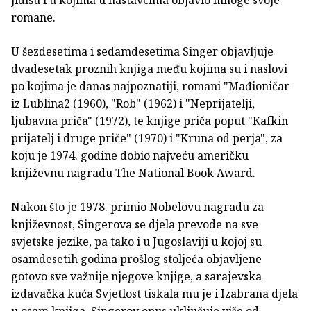
romane.
U šezdesetima i sedamdesetima Singer objavljuje
dvadesetak proznih knjiga među kojima su i naslovi
po kojima je danas najpoznatiji, romani "Mađioničar
iz Lublina2 (1960), "Rob" (1962) i "Neprijatelji,
ljubavna priča" (1972), te knjige priča poput "Kafkin
prijatelj i druge priče" (1970) i "Kruna od perja", za
koju je 1974. godine dobio najveću američku
književnu nagradu The National Book Award.
Nakon što je 1978. primio Nobelovu nagradu za
književnost, Singerova se djela prevode na sve
svjetske jezike, pa tako i u Jugoslaviji u kojoj su
osamdesetih godina prošlog stoljeća objavljene
gotovo sve važnije njegove knjige, a sarajevska
izdavačka kuća Svjetlost tiskala mu je i Izabrana djela
u osam knjiga. Singerov opus uključuje više od