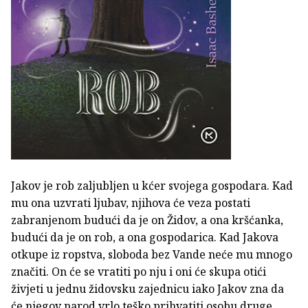
Jakov je rob zaljubljen u kćer svojega gospodara. Kad
mu ona uzvrati ljubav, njihova će veza postati
zabranjenom budući da je on Židov, a ona kršćanka,
budući da je on rob, a ona gospodarica. Kad Jakova
otkupe iz ropstva, sloboda bez Vande neće mu mnogo
značiti. On će se vratiti po nju i oni će skupa otići
živjeti u jednu židovsku zajednicu iako Jakov zna da
će njegov narod vrlo teško prihvatiti osobu druge