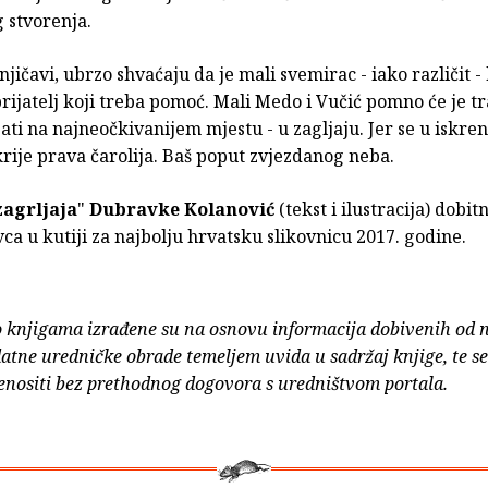
 stvorenja.
jičavi, ubrzo shvaćaju da je mali svemirac - iako različit -
prijatelj koji treba pomoć. Mali Medo i Vučić pomno će je tr
ati na najneočkivanijem mjestu - u zagljaju. Jer se u iskre
 krije prava čarolija. Baš poput zvjezdanog neba.
zagrljaja
"
Dubravke Kolanović
(tekst i ilustracija) dobitn
a u kutiji za najbolju hrvatsku slikovnicu 2017. godine.
o knjigama izrađene su na osnovu informacija dobivenih od 
atne uredničke obrade temeljem uvida u sadržaj knjige, te s
enositi bez prethodnog dogovora s uredništvom portala.