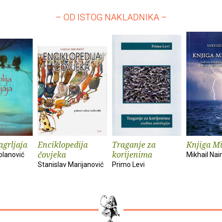
– OD ISTOG NAKLADNIKA –
agrljaja
Enciklopedija
Traganje za
Knjiga M
čovjeka
korijenima
olanović
Mikhail Na
Stanislav Marijanović
Primo Levi