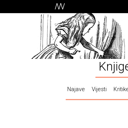
Knjig
Najave
Vijesti
Kritik