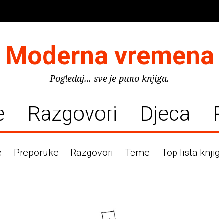
Moderna vremena
Pogledaj... sve je puno knjiga.
e
Razgovori
Djeca
e
Preporuke
Razgovori
Teme
Top lista knji