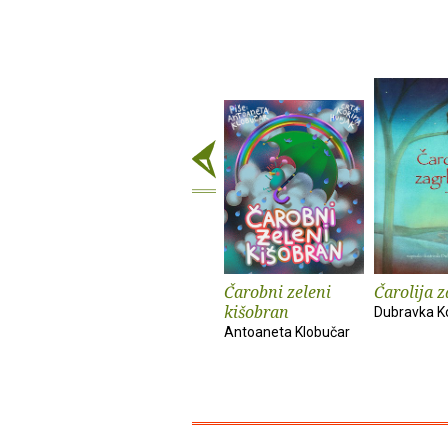
Čarobni zeleni
Čarolija z
kišobran
Dubravka K
Antoaneta Klobučar