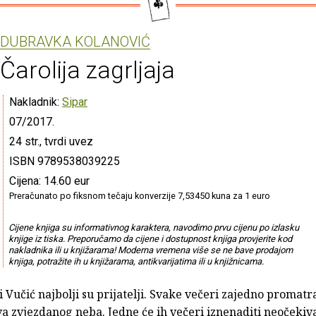
DUBRAVKA KOLANOVIĆ
Čarolija zagrljaja
Nakladnik:
Sipar
07/2017.
24 str., tvrdi uvez
ISBN 9789538039225
Cijena: 14.60 eur
Preračunato po fiksnom tečaju konverzije 7,53450 kuna za 1 euro
Cijene knjiga su informativnog karaktera, navodimo prvu cijenu po izlasku
knjige iz tiska. Preporučamo da cijene i dostupnost knjiga provjerite kod
nakladnika ili u knjižarama! Moderna vremena više se ne bave prodajom
knjiga, potražite ih u knjižarama, antikvarijatima ili u knjižnicama.
 Vučić najbolji su prijatelji. Svake večeri zajedno promatr
va zvjezdanog neba. Jedne će ih večeri iznenaditi neočekiv