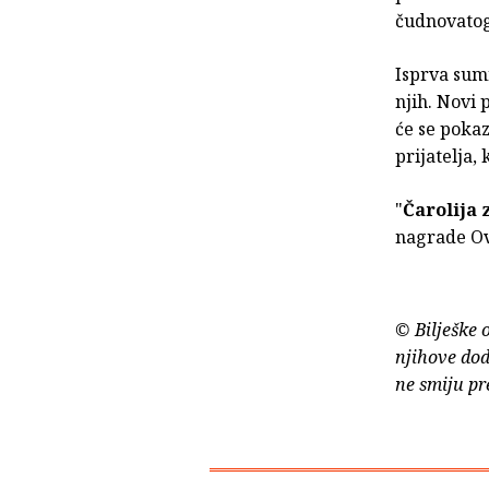
čudnovatog
Isprva sumn
njih. Novi 
će se pokaz
prijatelja,
"
Čarolija 
nagrade Ovc
© Bilješke 
njihove dod
ne smiju pr