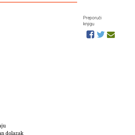
Preporuči
knjigu
aju
an dolazak