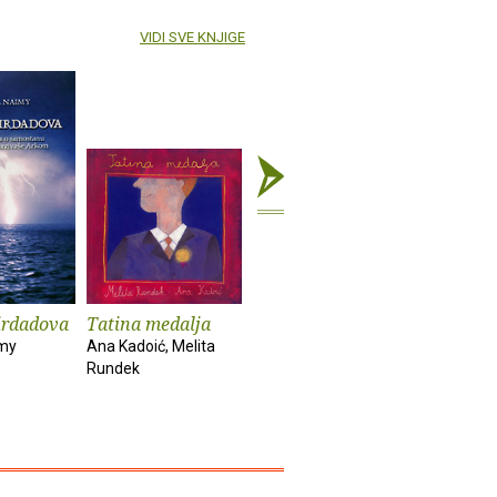
VIDI SVE KNJIGE
irdadova
Tatina medalja
Bestijarij : Od
Enciklope
predaje do
čudovišt
imy
Ana Kadoić, Melita
umjetnosti i
Rundek
Stanislav M
natrag
Jadranka Damjanov