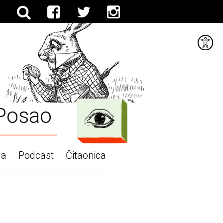
Posao
ga
Podcast
Čitaonica