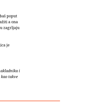
 baš poput
ažiti a ona
nu zagrljaju
ica je
nakladnika i
e kao takve