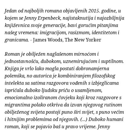
Jedan od najboljih romana objavljenih 2015. godine, u
kojem se Jenny Erpenbeck, najistaknutija i najozbiljnija
književnica svoje generacije, bavi gorućim pitanjima
našeg vremena: imigracijom, rasizmom, identitetom i
granicama.
- James Woods, The New Yorker
Roman je obilježen naglašenom mirnoćom i
jednostavnošću, dubokom, uznemirujućom i suptilnom.
Knjiga je vrlo lako mogla postati dobronamjerna
polemika, no autorica je kombiniranjem filozofskog
intelekta sa satima razgovora vođenih s izbjeglicama
ispričala duboko ljudsku priču o usamljenom,
emocionalno izoliranom čovjeku koji kroz razgovore s
migrantima polako otkriva da izvan njegovog rutinom
obilježenog svijeta postoji puno širi svijet, s puno većim
i hitnijim problemima od njegovih. (...) Duboko humani
roman, koji se pojavio baš u pravo vrijeme. Jenny