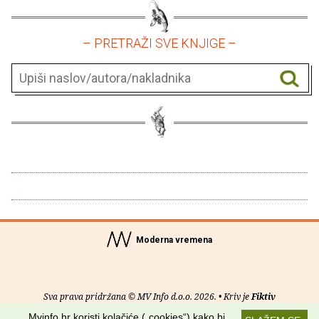
– PRETRAŽI SVE KNJIGE –
Moderna vremena
Sva prava pridržana © MV Info d.o.o. 2026. • Kriv je
Fiktiv
Mvinfo.hr koristi kolačiće („cookies“) kako bi