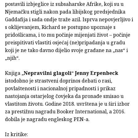
postavili izbjeglice iz subsaharske Afrike, koji su u
Njemačku stigli nakon pada libijskog predsjednika
Gaddafija i sada ondje traže azil. Isprva nepovjerljivo i
s oklijevanjem, Richard se postupno upoznaje s
pridošlicama, i to mu počinje mijenjati život – počinje
preispitivati vlastiti osjećaj (ne)pripadanja u gradu
koji je ne tako davno dijelio svoje građane na „nas“ i
„njih“.
Knjiga „
Nepravilni glagoli
“
Jenny Erpenbeck
istodobno je strastveni doprinos debati o rasi,
povlaštenosti i nacionalnoj pripadnosti i prikaz
nastojanja ostarjelog čovjeka da pronađe smisao u
vlastitom životu. Godine 2018. uvrštena je u širi izbor
za prestižnu nagradu Booker International, a 2016.
dobila je nagradu engleskog PEN-a.
Iz kritike: