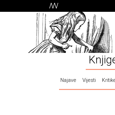
Knjig
Najave
Vijesti
Kritik