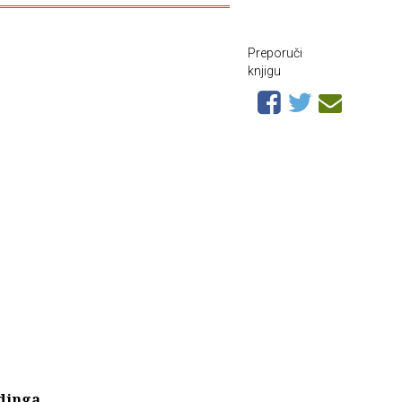
Preporuči
knjigu
dinga
,