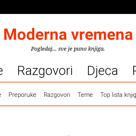
Moderna vremena
Pogledaj... sve je puno knjiga.
e
Razgovori
Djeca
e
Preporuke
Razgovori
Teme
Top lista knji