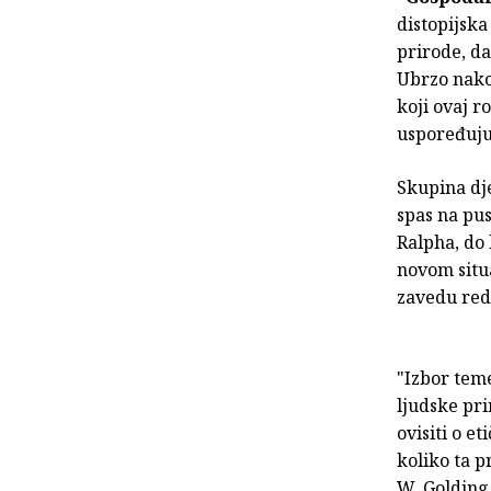
distopijsk
prirode, da
Ubrzo nakon
koji ovaj r
uspoređuju
Skupina dje
spas na pu
Ralpha, do
novom situ
zavedu red
"Izbor teme
ljudske pr
ovisiti o e
koliko ta p
W. Golding