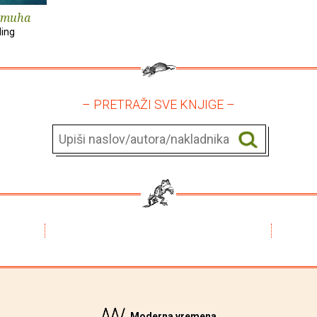
 muha
ding
– PRETRAŽI SVE KNJIGE –
Moderna vremena