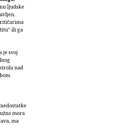
anu ljudske
avljen.
kritičarima
tu" ili ga
 je svoj
alnog
ntrolu nad
sobom
i nedostatke
 nužno mora
stava, ma