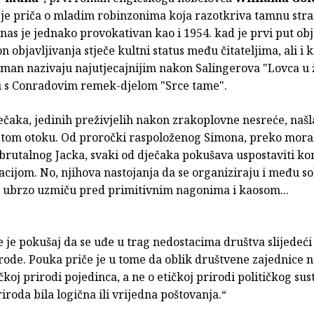
a je priča o mladim robinzonima koja razotkriva tamnu str
nas je jednako provokativan kao i 1954. kad je prvi put obj
 objavljivanja stječe kultni status među čitateljima, ali i 
oman nazivaju najutjecajnijim nakon Salingerova "Lovca u ži
 s Conradovim remek-djelom "Srce tame".
čaka, jedinih preživjelih nakon zrakoplovne nesreće, našla
stom otoku. Od proročki raspoloženog Simona, preko mor
 brutalnog Jacka, svaki od dječaka pokušava uspostaviti ko
acijom. No, njihova nastojanja da se organiziraju i među 
 ubrzo uzmiču pred primitivnim nagonima i kaosom...
 je pokušaj da se uđe u trag nedostacima društva slijedeć
irode. Pouka priče je u tome da oblik društvene zajednice
tičkoj prirodi pojedinca, a ne o etičkoj prirodi političkog su
riroda bila logična ili vrijedna poštovanja.“