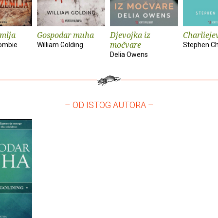
mlja
Gospodar muha
Djevojka iz
Charliejev
močvare
ombie
William Golding
Stephen C
Delia Owens
– OD ISTOG AUTORA –