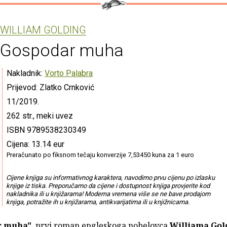
WILLIAM GOLDING
Gospodar muha
Nakladnik:
Vorto Palabra
Prijevod: Zlatko Crnković
11/2019.
262 str., meki uvez
ISBN 9789538230349
Cijena: 13.14 eur
Preračunato po fiksnom tečaju konverzije 7,53450 kuna za 1 euro
Cijene knjiga su informativnog karaktera, navodimo prvu cijenu po izlasku
knjige iz tiska. Preporučamo da cijene i dostupnost knjiga provjerite kod
nakladnika ili u knjižarama! Moderna vremena više se ne bave prodajom
knjiga, potražite ih u knjižarama, antikvarijatima ili u knjižnicama.
r muha"
, prvi roman engleskoga nobelovca
Williama Gol