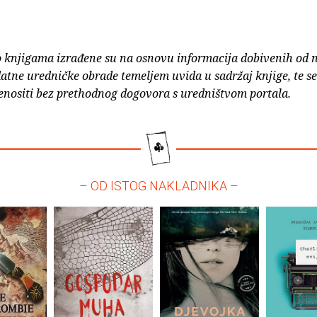
o knjigama izrađene su na osnovu informacija dobivenih od 
atne uredničke obrade temeljem uvida u sadržaj knjige, te s
enositi bez prethodnog dogovora s uredništvom portala.
– OD ISTOG NAKLADNIKA –