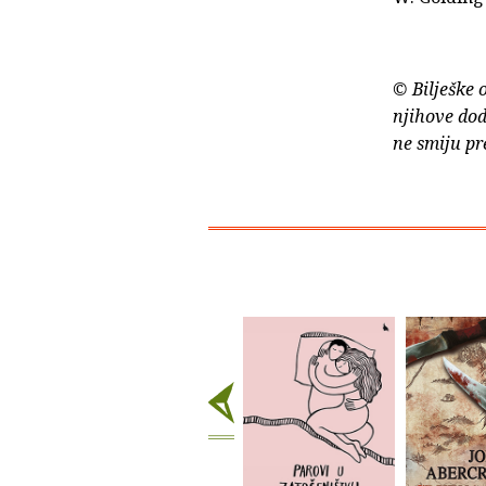
© Bilješke 
njihove dod
ne smiju pr