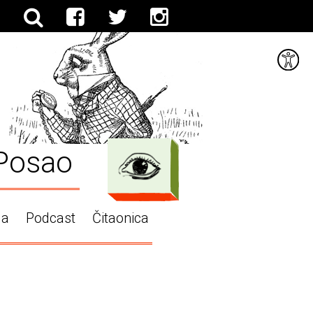
Posao
ga
Podcast
Čitaonica