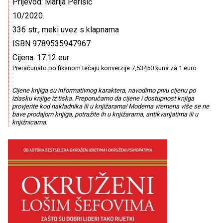
Prijevod: Marija Perišić
10/2020.
336 str., meki uvez s klapnama
ISBN 9789535947967
Cijena: 17.12 eur
Preračunato po fiksnom tečaju konverzije 7,53450 kuna za 1 euro
Cijene knjiga su informativnog karaktera, navodimo prvu cijenu po
izlasku knjige iz tiska. Preporučamo da cijene i dostupnost knjiga
provjerite kod nakladnika ili u knjižarama! Moderna vremena više se ne
bave prodajom knjiga, potražite ih u knjižarama, antikvarijatima ili u
knjižnicama.