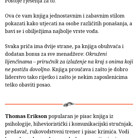
Postoje rješenja za to.
Ova će vam knjiga jednostavnim i zabavnim stilom
pokazati kako utjecati na osobe različitih ponašanja, a
bavi se i obilježjima najbolje vrste vođa.
Svaka priča ima dvije strane, pa knjiga obuhvaća i
dodatan bonus za sve menadžere:
Okruženi
lijenčinama – priručnik za izlaženje na kraj s onima koji
ne postižu dovoljno
. Knjiga proučava i zašto je dobro
liderstvo tako rijetko i zašto je nekim zaposlenicima
teško obaviti posao.
Thomas Erikson
popularan je pisac knjiga iz
psihologije, bihevioristički i komunikacijski stručnjak,
predavač, rukovodstveni trener i pisac krimića. Vodi