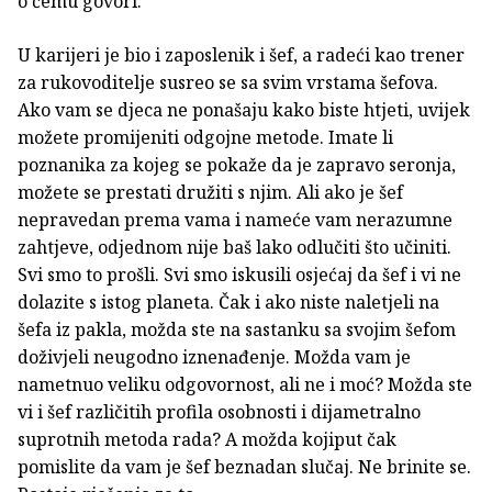
o čemu govori.
U karijeri je bio i zaposlenik i šef, a radeći kao trener
za rukovoditelje susreo se sa svim vrstama šefova.
Ako vam se djeca ne ponašaju kako biste htjeti, uvijek
možete promijeniti odgojne metode. Imate li
poznanika za kojeg se pokaže da je zapravo seronja,
možete se prestati družiti s njim. Ali ako je šef
nepravedan prema vama i nameće vam nerazumne
zahtjeve, odjednom nije baš lako odlučiti što učiniti.
Svi smo to prošli. Svi smo iskusili osjećaj da šef i vi ne
dolazite s istog planeta. Čak i ako niste naletjeli na
šefa iz pakla, možda ste na sastanku sa svojim šefom
doživjeli neugodno iznenađenje. Možda vam je
nametnuo veliku odgovornost, ali ne i moć? Možda ste
vi i šef različitih profila osobnosti i dijametralno
suprotnih metoda rada? A možda kojiput čak
pomislite da vam je šef beznadan slučaj. Ne brinite se.