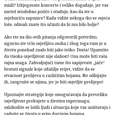
misli? Izbjegavate koncerte i velike događaje, jer vas
metež istodobno potiče i otuđuje, kao da ste u
mjehuriću sapunice? Kada vidite nekoga tko se osjeća
loše, odmah znate što učiniti da bi mu bilo bolje?
Ako ste na dio ovih pitanja odgovorili potvrdno,
sigurno ste vrlo osjetljiva osoba i zbog toga vam je u
životu ponekad znalo biti jako teško. Dosta! Upamtite
da visoka osjetljivost nije slabost! Ona može biti vaša
tajna snaga. Zahvaljujući tome što uspijevate „jače“
hvatati signale koje odašilje svijet, vidite da se
stvarnost prelijeva u različitim bojama. Ne odbijajte
ih, zaogrnite se njima, jer je biti osjetljiv prelijepo!
Upoznajte strategije koje omogućavaju da preveliku
osjetljivost prekujete u životnu supersnagu,
oslobodite se loših ljudi i situacija koje vas uništavaju i
radujte se životu u svim duginim bojama.