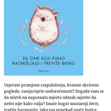
Osjećate promjene raspoloženja, hvatate skrivene
poglede, zamjećujete nedorečenosti? Događa vam se
da ušavši na nepoznato mjesto odmah osjetite da
nešto nije kako valja? Imate bogat unutarnji život,
tražite harmoniju, iako vas ponekad muče bujice