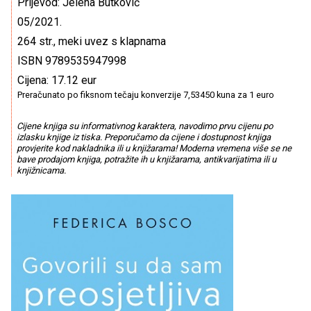
Prijevod: Jelena Butković
05/2021.
264 str., meki uvez s klapnama
ISBN 9789535947998
Cijena: 17.12 eur
Preračunato po fiksnom tečaju konverzije 7,53450 kuna za 1 euro
Cijene knjiga su informativnog karaktera, navodimo prvu cijenu po
izlasku knjige iz tiska. Preporučamo da cijene i dostupnost knjiga
provjerite kod nakladnika ili u knjižarama! Moderna vremena više se ne
bave prodajom knjiga, potražite ih u knjižarama, antikvarijatima ili u
knjižnicama.