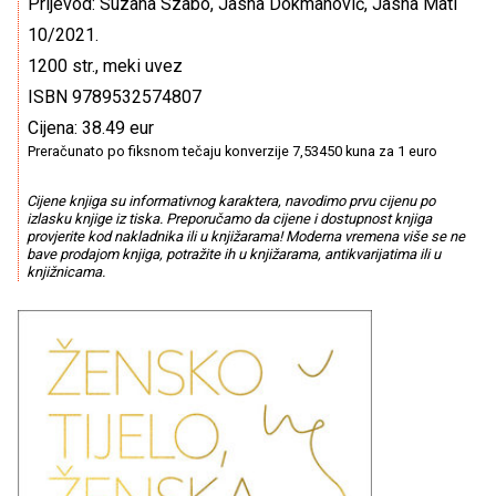
Prijevod: Suzana Szabo, Jasna Dokmanović, Jasna Mati
10/2021.
1200 str., meki uvez
ISBN 9789532574807
Cijena: 38.49 eur
Preračunato po fiksnom tečaju konverzije 7,53450 kuna za 1 euro
Cijene knjiga su informativnog karaktera, navodimo prvu cijenu po
izlasku knjige iz tiska. Preporučamo da cijene i dostupnost knjiga
provjerite kod nakladnika ili u knjižarama! Moderna vremena više se ne
bave prodajom knjiga, potražite ih u knjižarama, antikvarijatima ili u
knjižnicama.