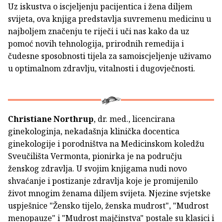
Uz iskustva o iscjeljenju pacijentica i žena diljem
svijeta, ova knjiga predstavlja suvremenu medicinu u
najboljem značenju te riječi i uči nas kako da uz
pomoć novih tehnologija, prirodnih remedija i
čudesne sposobnosti tijela za samoiscjeljenje uživamo
u optimalnom zdravlju, vitalnosti i dugovječnosti.
Christiane Northrup
, dr. med., licencirana
ginekologinja, nekadašnja klinička docentica
ginekologije i porodništva na Medicinskom koledžu
Sveučilišta Vermonta, pionirka je na području
ženskog zdravlja. U svojim knjigama nudi novo
shvaćanje i postizanje zdravlja koje je promijenilo
život mnogim ženama diljem svijeta. Njezine svjetske
uspješnice "Žensko tijelo, ženska mudrost", "Mudrost
menopauze" i "Mudrost majčinstva" postale su klasici i