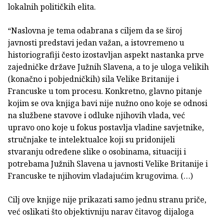
lokalnih političkih elita.
“Naslovna je tema odabrana s ciljem da se široj
javnosti predstavi jedan važan, a istovremeno u
historiografiji često izostavljan aspekt nastanka prve
zajedničke države Južnih Slavena, a to je uloga velikih
(konačno i pobjedničkih) sila Velike Britanije i
Francuske u tom procesu. Konkretno, glavno pitanje
kojim se ova knjiga bavi nije nužno ono koje se odnosi
na službene stavove i odluke njihovih vlada, već
upravo ono koje u fokus postavlja vladine savjetnike,
stručnjake te intelektualce koji su pridonijeli
stvaranju određene slike o osobinama, situaciji i
potrebama Južnih Slavena u javnosti Velike Britanije i
Francuske te njihovim vladajućim krugovima. (…)
Cilj ove knjige nije prikazati samo jednu stranu priče,
već oslikati što objektivniju narav čitavog dijaloga