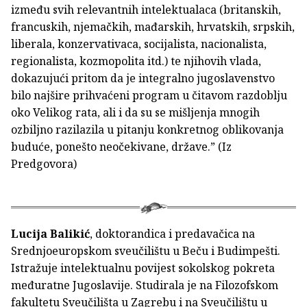
između svih relevantnih intelektualaca (britanskih,
francuskih, njemačkih, mađarskih, hrvatskih, srpskih,
liberala, konzervativaca, socijalista, nacionalista,
regionalista, kozmopolita itd.) te njihovih vlada,
dokazujući pritom da je integralno jugoslavenstvo
bilo najšire prihvaćeni program u čitavom razdoblju
oko Velikog rata, ali i da su se mišljenja mnogih
ozbiljno razilazila u pitanju konkretnog oblikovanja
buduće, ponešto neočekivane, države.” (Iz
Predgovora)
Lucija Balikić
, doktorandica i predavačica na
Srednjoeuropskom sveučilištu u Beču i Budimpešti.
Istražuje intelektualnu povijest sokolskog pokreta
međuratne Jugoslavije. Studirala je na Filozofskom
fakultetu Sveučilišta u Zagrebu i na Sveučilištu u