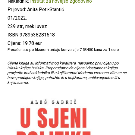
Nakladnik:
Inštitut za novejšo zgodovino
Prijevod: Anita Peti-Stantić
01/2022.
229 str., meki uvez
ISBN 9789538281518
Cijena: 19.78 eur
Preračunato po fiksnom tečaju konverzije 7,53450 kuna za 1 euro
Cijene knjiga su informativnog karaktera, navodimo prvu cijenu po
izlasku knjige iz tiska. Preporučamo da cijene i dostupnost knjiga
provjerite kod nakladnika ili u knjižarama! Moderna vremena više se ne
bave prodajom knjiga, potražite ih u knjižarama, antikvarijatima ili u
knjižnicama.