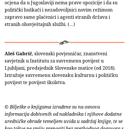
ocjena da u Jugoslaviji nema prave opozicije i da su
politički huškači i nezadovoljnici novim režimom
zapravo samo plaćenici i agenti stranih država i
stranih obavještajnih službi. (…)
Aleš Gabrič
, slovenski povjesničar, znanstveni
savjetnik u Institutu za suvremenu povijest u
Ljubljani, predsjednik Slovenske matice (od 2018).
Istražuje suvremenu slovensku kulturnu i političku
povijest te povijest školstva.
© Bilješke o knjigama izrađene su na osnovu
informacija dobivenih od nakladnika i njihove dodatne
uredničke obrade temeljem uvida u sadržaj knjige, te se
kao takve ne smiju prenositi bez prethodnog dogovora s