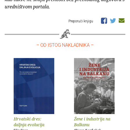
uredništvom portala.
Preporuči knjigu
– OD ISTOG NAKLADNIKA –
Hrvatski dres:
Žene i industrija na
daljnja evolucija
Balkanu