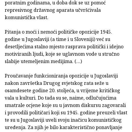
poratnim godinama, u doba dok se uz pomoć
represivnog državnog aparata učvršćivala
komunistička vlast.
Pitanja o moći i nemoći političke opozicije 1945.
godine u Jugoslaviji (a time i u Sloveniji) već su
desetljećima stalno mjesto rasprava politički i idejno
motiviranih ljudi, koje se uglavnom vode u stručno
slabije utemeljenim medijima. (…)
Proučavanje funkcioniranja opozicije u Jugoslaviji
nakon završetka Drugog svjetskog rata seže u
osamdesete godine 20. stoljeća, u vrijeme kritičkog
vala u kulturi. Do tada su se, naime, odlučujućima
smatrale ocjene koje su u javnom diskursu zagovarali
i provodili političari koji su 1945. godine preuzeli vlast
te su u Jugoslaviji uveli svoju inačicu komunističkog
uređenja. Za njih je bilo karakteristično ponavljanje