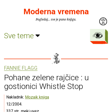
Moderna vremena
Pogledaj... sve je puno knjiga.
Sve teme
FANNIE FLAGG
Pohane zelene rajčice : u
gostionici Whistle Stop
Nakladnik:
Mozaik knjiga
12/2004.
337 str., meki uvez