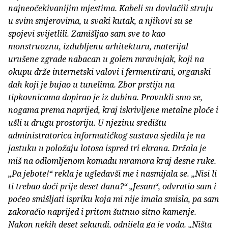
najneočekivanijim mjestima. Kabeli su dovlačili struju
u svim smjerovima, u svaki kutak, a njihovi su se
spojevi svijetlili. Zamišljao sam sve to kao
monstruoznu, izdubljenu arhitekturu, materijal
urušene zgrade nabacan u golem mravinjak, koji na
okupu drže internetski valovi i fermentirani, organski
dah koji je bujao u tunelima. Zbor prstiju na
tipkovnicama dopirao je iz dubina. Provukli smo se,
nogama prema naprijed, kraj iskrivljene metalne ploče i
ušli u drugu prostoriju. U njezinu središtu
administratorica informatičkog sustava sjedila je na
jastuku u položaju lotosa ispred tri ekrana. Držala je
miš na odlomljenom komadu mramora kraj desne ruke.
„Pa jebote!“ rekla je ugledavši me i nasmijala se. „Nisi li
ti trebao doći prije deset dana?“ „Jesam“, odvratio sam i
počeo smišljati ispriku koja mi nije imala smisla, pa sam
zakoračio naprijed i pritom šutnuo sitno kamenje.
Nakon nekih deset sekundi, odnijela ga je voda. „Ništa