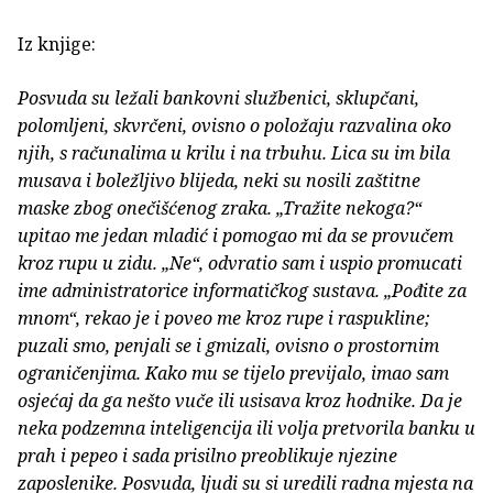
Iz knjige:
Posvuda su ležali bankovni službenici, sklupčani,
polomljeni, skvrčeni, ovisno o položaju razvalina oko
njih, s računalima u krilu i na trbuhu. Lica su im bila
musava i boležljivo blijeda, neki su nosili zaštitne
maske zbog onečišćenog zraka. „Tražite nekoga?“
upitao me jedan mladić i pomogao mi da se provučem
kroz rupu u zidu. „Ne“, odvratio sam i uspio promucati
ime administratorice informatičkog sustava. „Pođite za
mnom“, rekao je i poveo me kroz rupe i raspukline;
puzali smo, penjali se i gmizali, ovisno o prostornim
ograničenjima. Kako mu se tijelo previjalo, imao sam
osjećaj da ga nešto vuče ili usisava kroz hodnike. Da je
neka podzemna inteligencija ili volja pretvorila banku u
prah i pepeo i sada prisilno preoblikuje njezine
zaposlenike. Posvuda, ljudi su si uredili radna mjesta na