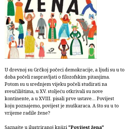
U drevnoj su Grčkoj počeci demokracije, a ljudi su u to
doba počeli raspravljati o filozofskim pitanjima.
Potom su u srednjem vijeku počeli studirati na
sveučilištima, u XV. stoljeću otkrivali su nove
kontinente, a u XVIII. pisali prve ustave… Povijest
koju poznajemo, povijest je muškaraca. A što su u to
vrijeme radile žene?
Saznajte u ilustriranoj knjizi
"Povijest žena"