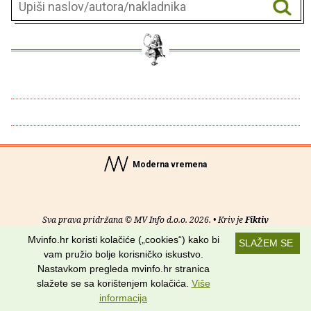
Moderna vremena
Sva prava pridržana © MV Info d.o.o. 2026. • Kriv je
Fiktiv
Mvinfo.hr koristi kolačiće („cookies“) kako bi
SLAŽEM SE
O nama
•
Pomoć
•
Uvjeti korištenja
•
RSS kanali
vam pružio bolje korisničko iskustvo.
Nastavkom pregleda mvinfo.hr stranica
Potraži nas na:
slažete se sa korištenjem kolačića.
Više
informacija