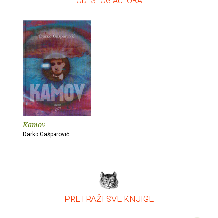
– OD ISTOG AUTORA –
Kamov
Darko Gašparović
– PRETRAŽI SVE KNJIGE –