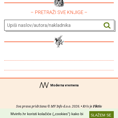
– PRETRAŽI SVE KNJIGE –
Moderna vremena
Sva prava pridržana © MV Info d.o.o. 2026. • Kriv je
Fiktiv
Mvinfo.hr koristi kolačiće („cookies“) kako bi
SLAŽEM SE
O nama
•
Pomoć
•
Uvjeti korištenja
•
RSS kanali