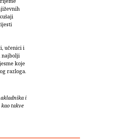
vrijeme
njiževnih
kušaji
ijesti
, učenici i
 najbolji
pjesme koje
og razloga.
nakladnika i
e kao takve