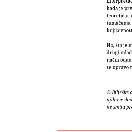
interpretac
kada je prv
teoretičara
tumačenja u
književnost
No, što je m
drugi mladi
način odan
se upravo 
© Bilješke 
njihove dod
ne smiju pr