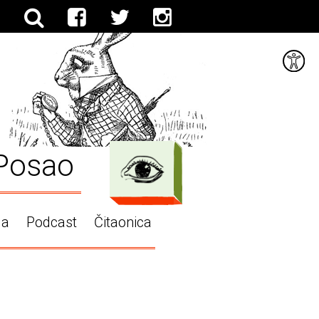
Posao
ga
Podcast
Čitaonica