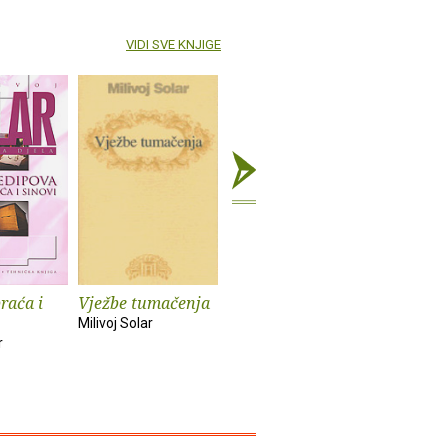
VIDI SVE KNJIGE
raća i
Vježbe tumačenja
Retorika
Teorija
postmoderne :
književno
Milivoj Solar
ogledi i
r
Milivoj Sola
predavanja
Milivoj Solar