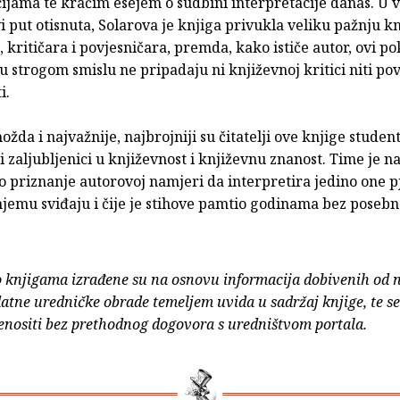
ijama te kraćim esejem o sudbini interpretacije danas. U 
i put otisnuta, Solarova je knjiga privukla veliku pažnju k
, kritičara i povjesničara, premda, kako ističe autor, ovi po
 strogom smislu ne pripadaju ni književnoj kritici niti pov
i.
ožda i najvažnije, najbrojniji su čitatelji ove knjige studenti
 zaljubljenici u književnost i književnu znanost. Time je na
o priznanje autorovoj namjeri da interpretira jedino one 
njemu sviđaju i čije je stihove pamtio godinama bez posebn
o knjigama izrađene su na osnovu informacija dobivenih od 
atne uredničke obrade temeljem uvida u sadržaj knjige, te s
enositi bez prethodnog dogovora s uredništvom portala.