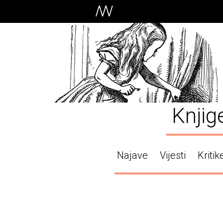
Knjig
Najave
Vijesti
Kritik