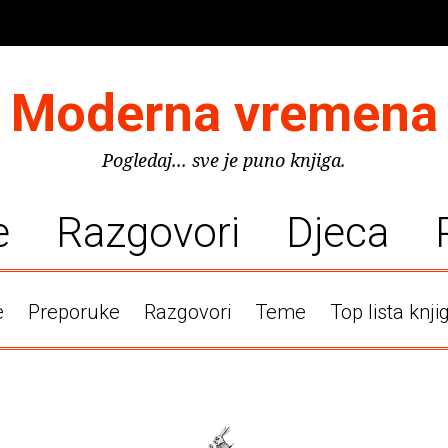
Moderna vremena
Pogledaj... sve je puno knjiga.
e
Razgovori
Djeca
e
Preporuke
Razgovori
Teme
Top lista knji