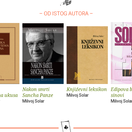
– OD ISTOG AUTORA –
Nakon smrti
Književni leksikon
Edipova b
ma ukusa
Sancha Panze
sinovi
Milivoj Solar
r
Milivoj Solar
Milivoj Sola