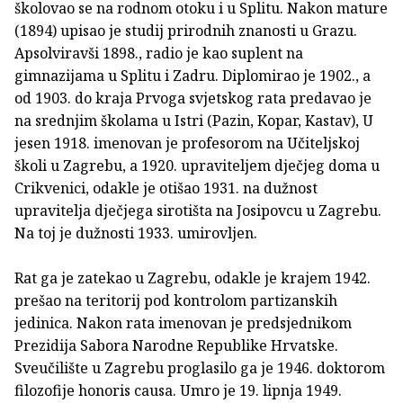
školovao se na rodnom otoku i u Splitu. Nakon mature
(1894) upisao je studij prirodnih znanosti u Grazu.
Apsolviravši 1898., radio je kao suplent na
gimnazijama u Splitu i Zadru. Diplomirao je 1902., a
od 1903. do kraja Prvoga svjetskog rata predavao je
na srednjim školama u Istri (Pazin, Kopar, Kastav), U
jesen 1918. imenovan je profesorom na Učiteljskoj
školi u Zagrebu, a 1920. upraviteljem dječjeg doma u
Crikvenici, odakle je otišao 1931. na dužnost
upravitelja dječjega sirotišta na Josipovcu u Zagrebu.
Na toj je dužnosti 1933. umirovljen.
Rat ga je zatekao u Zagrebu, odakle je krajem 1942.
prešao na teritorij pod kontrolom partizanskih
jedinica. Nakon rata imenovan je predsjednikom
Prezidija Sabora Narodne Republike Hrvatske.
Sveučilište u Zagrebu proglasilo ga je 1946. doktorom
filozofije honoris causa. Umro je 19. lipnja 1949.