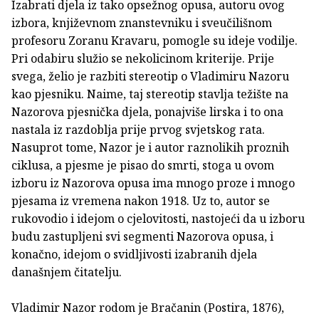
Izabrati djela iz tako opsežnog opusa, autoru ovog
izbora, književnom znanstevniku i sveučilišnom
profesoru Zoranu Kravaru, pomogle su ideje vodilje.
Pri odabiru služio se nekolicinom kriterije. Prije
svega, želio je razbiti stereotip o Vladimiru Nazoru
kao pjesniku. Naime, taj stereotip stavlja težište na
Nazorova pjesnička djela, ponajviše lirska i to ona
nastala iz razdoblja prije prvog svjetskog rata.
Nasuprot tome, Nazor je i autor raznolikih proznih
ciklusa, a pjesme je pisao do smrti, stoga u ovom
izboru iz Nazorova opusa ima mnogo proze i mnogo
pjesama iz vremena nakon 1918. Uz to, autor se
rukovodio i idejom o cjelovitosti, nastojeći da u izboru
budu zastupljeni svi segmenti Nazorova opusa, i
konačno, idejom o svidljivosti izabranih djela
današnjem čitatelju.
Vladimir Nazor rodom je Bračanin (Postira, 1876),