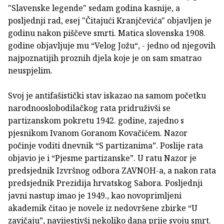
"Slavenske legende" sedam godina kasnije, a
posljednji rad, esej "Čitajući Kranjčevića" objavljen je
godinu nakon piščeve smrti. Matica slovenska 1908.
godine objavljuje mu “Velog Jožu“, - jedno od njegovih
najpoznatijih proznih djela koje je on sam smatrao
neuspjelim.
Svoj je antifašistički stav iskazao na samom početku
narodnooslobodilačkog rata pridruživši se
partizanskom pokretu 1942. godine, zajedno s
pjesnikom Ivanom Goranom Kovačićem. Nazor
počinje voditi dnevnik “S partizanima”. Poslije rata
objavio je i “Pjesme partizanske”. U ratu Nazor je
predsjednik Izvršnog odbora ZAVNOH-a, a nakon rata
predsjednik Prezidija hrvatskog Sabora. Posljednji
javni nastup imao je 1949., kao novoprimljeni
akademik čitao je novele iz nedovršene zbirke “U
zavičaju”, navijestivši nekoliko dana prije svoju smrt.