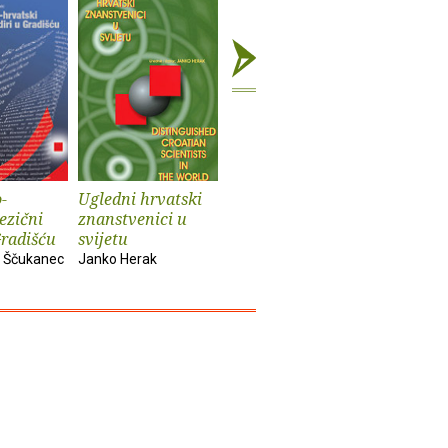
-
Ugledni hrvatski
Dnevnik iz tuđine
Bezimen
ezični
znanstvenici u
Vanda Boras
Jagoda Mar
Gradišću
svijetu
Podravac
 Ščukanec
Janko Herak