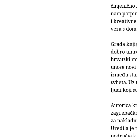
činjenično 
nam potpuno
i kreativne
veza s dom
Građa knjig
dobro umre
hrvatski mi
unose novi
između sta
svijeta. Uz
ljudi koji 
Autorica kn
zagrebačkoj
za nakladni
Uredila je 
područja k