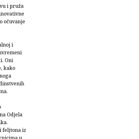
tvu i pruža
 inovativne
no očuvanje
lnoj i
suvremeni
i. Oni
e, kako
enoga
edinstvenih
rama.
o
ina Odjela
ika.
 feljtona iz
rnicima u