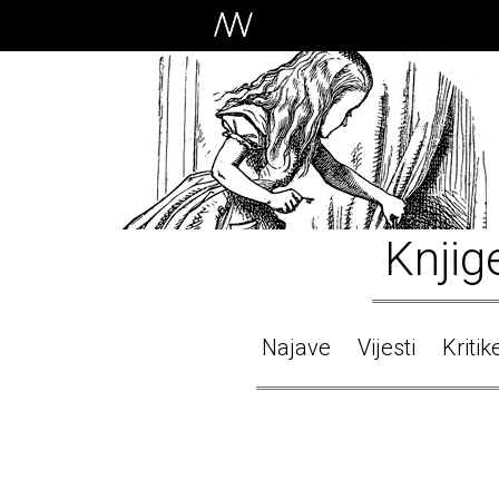
Knjig
Najave
Vijesti
Kritik