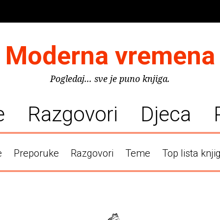
Moderna vremena
Pogledaj... sve je puno knjiga.
e
Razgovori
Djeca
e
Preporuke
Razgovori
Teme
Top lista knji