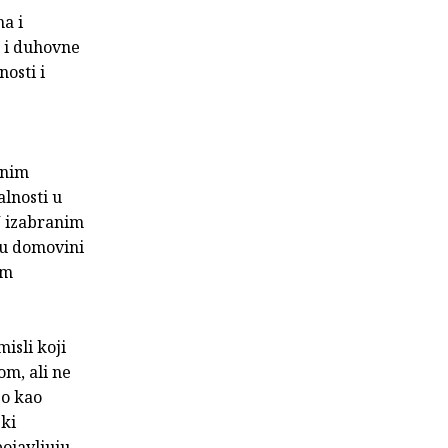
a i
 i duhovne
osti i
enim
alnosti u
 U izabranim
 u domovini
im
isli koji
om, ali ne
go kao
ski
pojavljuju