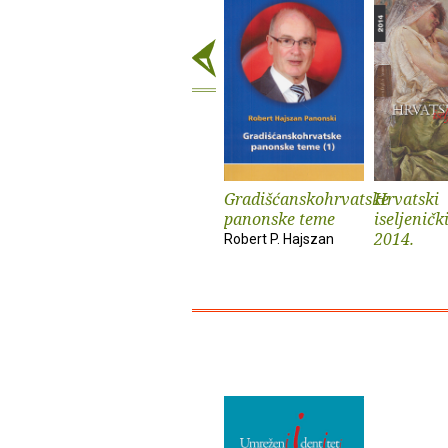
Gradišćanskohrvatske
Hrvatski
panonske teme
iseljeničk
2014.
Robert P. Hajszan