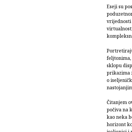
Eseji su p
poduzetnom
vrijednost
virtualnost
kompleksnos
Portretiraj
feljtonima,
sklopu disp
prikazima 
o iseljeni
nastojanjim
Čitanjem ov
počiva na k
kao neka be
horizont ko
iseljenici 