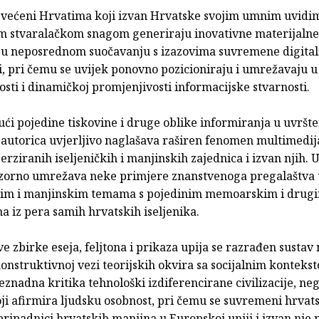
osvećeni Hrvatima koji izvan Hrvatske svojim umnim uvidim
 stvaralačkom snagom generiraju inovativne materijalne
i u neposrednom suočavanju s izazovima suvremene digitaln
i, pri čemu se uvijek ponovno pozicioniraju i umrežavaju u
ti i dinamičkoj promjenjivosti informacijske stvarnosti.
ući pojedine tiskovine i druge oblike informiranja u uvršt
 autorica uvjerljivo naglašava raširen fenomen multimedij
erziranih iseljeničkih i manjinskih zajednica i izvan njih.
zorno umrežava neke primjere znanstvenoga pregalaštva
čkim i manjinskim temama s pojedinim memoarskim i drug
a iz pera samih hrvatskih iseljenika.
e zbirke eseja, feljtona i prikaza upija se razrađen sustav m
onstruktivnoj vezi teorijskih okvira sa socijalnim kontekst
znadna kritika tehnološki izdiferencirane civilizacije, ne
ji afirmira ljudsku osobnost, pri čemu se suvremeni hrvat
i pripadnici hrvatskih manjina u Europskoj uniji i izvan nje 