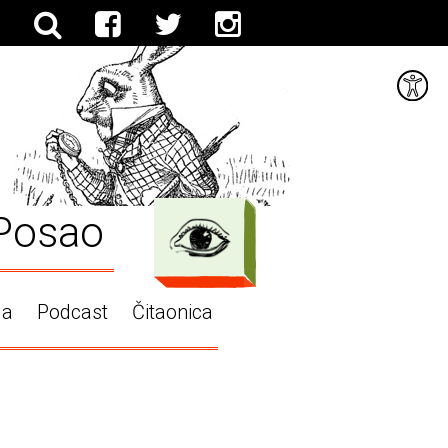
Posao
ga
Podcast
Čitaonica