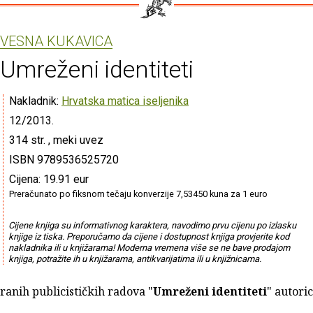
VESNA KUKAVICA
Umreženi identiteti
Nakladnik:
Hrvatska matica iseljenika
12/2013.
314 str. , meki uvez
ISBN 9789536525720
Cijena: 19.91 eur
Preračunato po fiksnom tečaju konverzije 7,53450 kuna za 1 euro
Cijene knjiga su informativnog karaktera, navodimo prvu cijenu po izlasku
knjige iz tiska. Preporučamo da cijene i dostupnost knjiga provjerite kod
nakladnika ili u knjižarama! Moderna vremena više se ne bave prodajom
knjiga, potražite ih u knjižarama, antikvarijatima ili u knjižnicama.
ranih publicističkih radova "
Umreženi identiteti
" autori