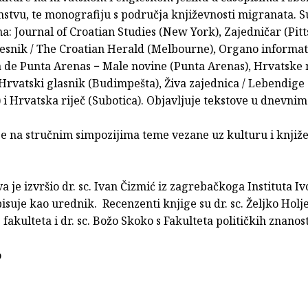
mstvu, te monografiju s područja književnosti migranata. 
: Journal of Croatian Studies (New York), Zajedničar (Pit
jesnik / The Croatian Herald (Melbourne), Organo informat
a de Punta Arenas − Male novine (Punta Arenas), Hrvatske
, Hrvatski glasnik (Budimpešta), Živa zajednica / Lebendig
 i Hrvatska riječ (Subotica). Objavljuje tekstove u dnevnim
je na stručnim simpozijima teme vezane uz kulturu i knjiž
a je izvršio dr. sc. Ivan Čizmić iz zagrebačkoga Instituta Ivo
isuje kao urednik. Recenzenti knjige su dr. sc. Željko Holj
 fakulteta i dr. sc. Božo Skoko s Fakulteta političkih znanost
ko