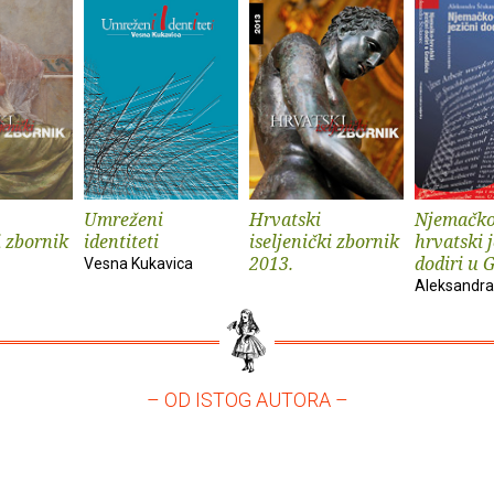
Umreženi
Hrvatski
Njemačko
i zbornik
identiteti
iseljenički zbornik
hrvatski j
2013.
dodiri u 
Vesna Kukavica
Aleksandra
– OD ISTOG AUTORA –