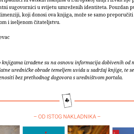
ntni sugovornici u svijetu umreženih identiteta. Pouzdan 
dimenziji, koji donosi ova knjiga, može se samo preporuči
 i iseljenom čitateljstvu.
jevac
o knjigama izrađene su na osnovu informacija dobivenih od 
atne uredničke obrade temeljem uvida u sadržaj knjige, te s
enositi bez prethodnog dogovora s uredništvom portala.
– OD ISTOG NAKLADNIKA –