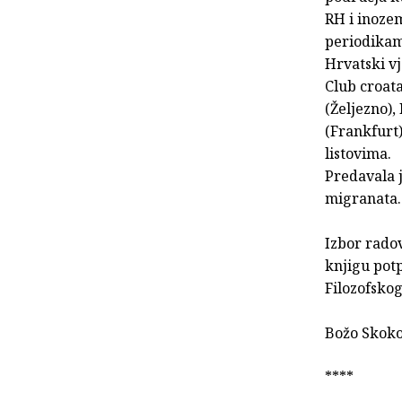
RH i inoze
periodikama
Hrvatski v
Club croat
(Željezno)
(Frankfurt)
listovima.
Predavala 
migranata.
Izbor radov
knjigu potp
Filozofskog
Božo Sko
****