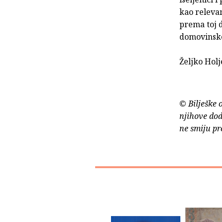
kao releva
prema toj 
domovinskom
Željko Hol
© Bilješke 
njihove dod
ne smiju pr