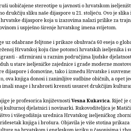
ruši uobičajene stereotipe u javnosti o hrvatskom iseljeniš
 drukčiju sliku naše dijaspore u 21. stoljeću. Ovo je slika
 hrvatske dijaspore koja u izazovima nalazi prilike za traj
ovinom i uspješno širenje hrvatskog imena svijetom.
e uz odabrane feljtone i prikaze obuhvaća 60 eseja o globa
ženoj Hrvatskoj koju čine potomci hrvatskih iseljenika i 
granti - afirmirani u raznim područjima ljudske djelatnost
 duh u stare iseljeničke zajednice i grade moderne mostov
re dijaspore i domovine, tako i između Hrvatske i suvrem
 to, ova knjiga donosi i zanimljive sudbine običnih, a opet j
su imali snage i hrabrosti krenuti ususret drukčijim kultu
jige je profesorica književnosti
Vesna Kukavica
. Riječ je 
 kulturnoj djelatnici i novinarki. Rukovoditeljica je Matič
štvo i višegodišnja urednica Hrvatskog iseljeničkog zborn
tridesetak knjiga i brošura. Objavila je više stotina prikaza i
ulture na hrvatskom i engleskom jeziku u časopisima i zbo