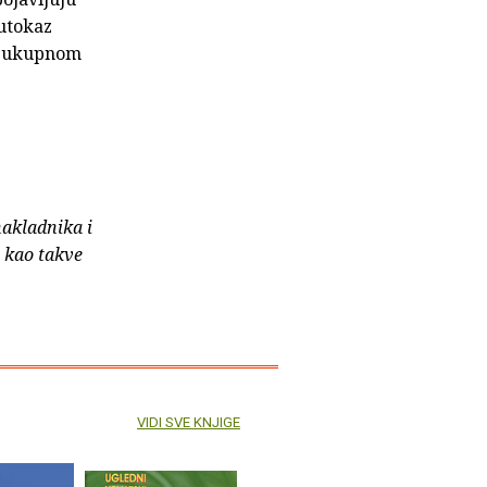
putokaz
ti ukupnom
nakladnika i
e kao takve
VIDI SVE KNJIGE