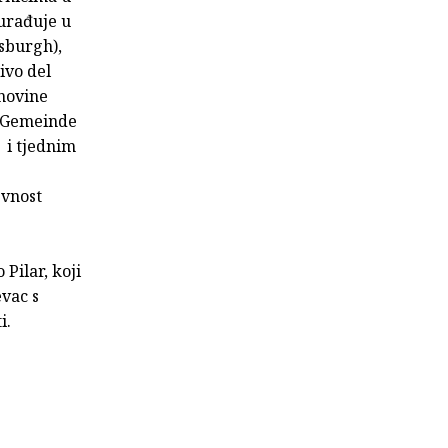
Surađuje u
tsburgh),
ivo del
 novine
e Gemeinde
 i tjednim
evnost
 Pilar, koji
evac s
i.