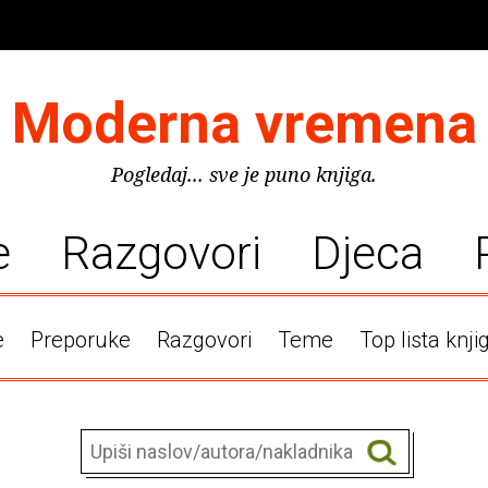
Moderna vremena
Pogledaj... sve je puno knjiga.
e
Razgovori
Djeca
e
Preporuke
Razgovori
Teme
Top lista knji