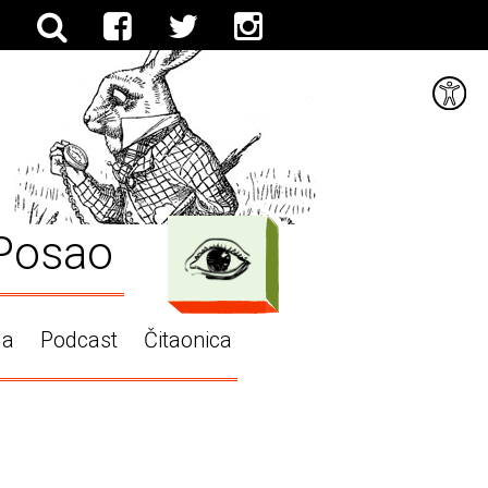
Posao
ga
Podcast
Čitaonica