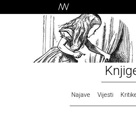
Knjig
Najave
Vijesti
Kritik