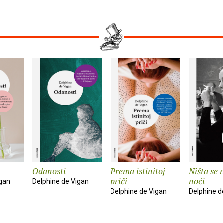
Odanosti
Prema istinitoj
Ništa se 
priči
noći
igan
Delphine de Vigan
Delphine de Vigan
Delphine d