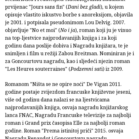
prvijenac "Jours sans fin" (
Dani bez gladi
), u kojem
opisuje vlastito iskustvo borbe s anoreksijom, objavila
je 2001. i potpisala pseudonimom Lou Delvig. 2007.
objavljuje "No et moi" (
No i ja
), roman koji ju je vinuo
na top-ljestvice najprodavanijih knjiga i za koji
godinu dana poslije dobiva i Nagradu knjižara, te je
snimljen i film u režiji Zabou Breitman. Nominiran je i
za Goncourtovu nagradu, kao i sljedeći njezin roman
"Les Heures souterraines" (
Podzemni sat
i) iz 2009.
Romanom "Ništa se ne opire noći" De Vigan 2011.
godine postaje zvijezdom francuske književne jeseni,
više od godinu dana nalazi se na ljestvicama
najprodavanijih knjiga, osvaja nagradu knjižarskog
lanca FNAC, Nagradu Francuske televizije za najbolji
roman i Grand prix časopisa Elle za najbolji roman
godine. Roman "Prema istinitoj priči" 2015. osvaja
Nagradu Renaudot i Goncourtovu nagradu