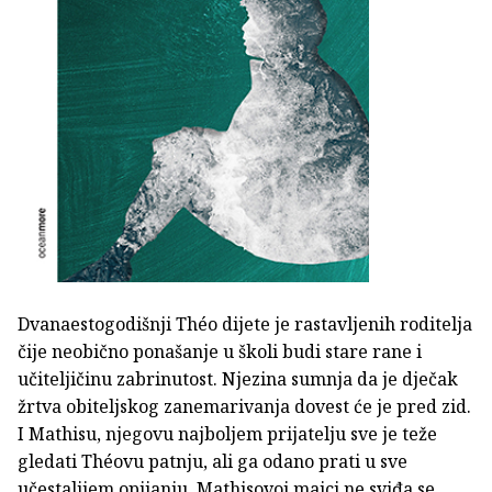
Dvanaestogodišnji Théo dijete je rastavljenih roditelja
čije neobično ponašanje u školi budi stare rane i
učiteljičinu zabrinutost. Njezina sumnja da je dječak
žrtva obiteljskog zanemarivanja dovest će je pred zid.
I Mathisu, njegovu najboljem prijatelju sve je teže
gledati Théovu patnju, ali ga odano prati u sve
učestalijem opijanju. Mathisovoj majci ne sviđa se