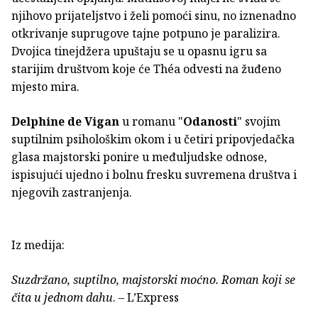
njihovo prijateljstvo i želi pomoći sinu, no iznenadno
otkrivanje suprugove tajne potpuno je paralizira.
Dvojica tinejdžera upuštaju se u opasnu igru sa
starijim društvom koje će Théa odvesti na žuđeno
mjesto mira.
Delphine de Vigan
u romanu "
Odanosti
" svojim
suptilnim psihološkim okom i u četiri pripovjedačka
glasa majstorski ponire u međuljudske odnose,
ispisujući ujedno i bolnu fresku suvremena društva i
njegovih zastranjenja.
Iz medija:
Suzdržano, suptilno, majstorski moćno. Roman koji se
čita u jednom dahu
. – L’Express