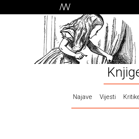
Knjig
Najave
Vijesti
Kritik