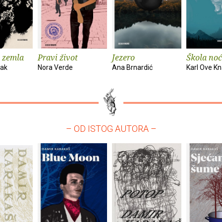
 zemla
Pravi život
Jezero
Škola noć
vak
Nora Verde
Ana Brnardić
Karl Ove K
– OD ISTOG AUTORA –