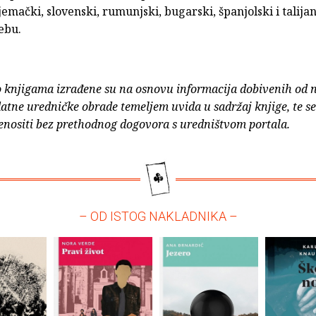
jemački, slovenski, rumunjski, bugarski, španjolski i talijan
ebu.
o knjigama izrađene su na osnovu informacija dobivenih od 
atne uredničke obrade temeljem uvida u sadržaj knjige, te s
enositi bez prethodnog dogovora s uredništvom portala.
– OD ISTOG NAKLADNIKA –