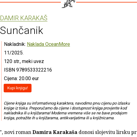
DAMIR KARAKAŠ
Sunčanik
Nakladnik:
Naklada OceanMore
11/2025.
120 str., meki uvez
ISBN 9789533322216
Cijena: 20.00 eur
Kupi knjigu!
Cijene knjiga su informativnog karaktera, navodimo prvu cijenu po izlasku
knjige iz tiska. Preporučamo da cijene i dostupnost knjiga provjerite kod
nakladnika ili u knjižarama! Moderna vremena više se ne bave prodajom
knjiga, potražite ih u knjižarama, antikvarijatima ili u knjižnicama.
", novi roman
Damira Karakaša
donosi slojevitu lirsku pr