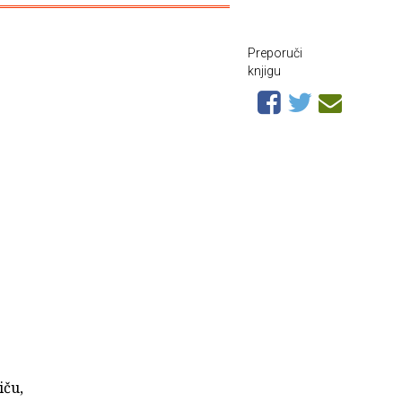
Preporuči
knjigu
iču,