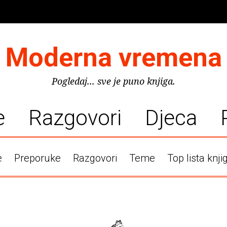
Moderna vremena
Pogledaj... sve je puno knjiga.
e
Razgovori
Djeca
e
Preporuke
Razgovori
Teme
Top lista knji