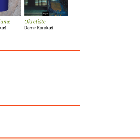
 šume
Okretište
Proslava
Sjećanje
kaš
Damir Karakaš
Damir Karakaš
Damir Kar