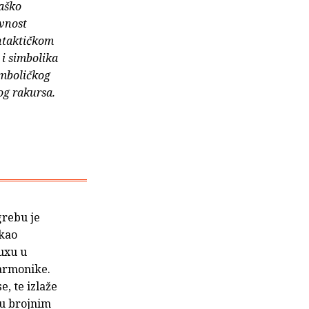
raško
avnost
intaktičkom
 i simbolika
imboličkog
og rakursa.
grebu je
 kao
auxu u
harmonike.
e, te izlaže
 u brojnim