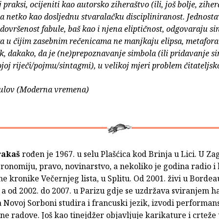
praksi, ocijeniti kao autorsko ziheraštvo (ili, još bolje, zihe
 a netko kao dosljednu stvaralačku discipliniranost. Jednost
)dovršenost fabule, baš kao i njena eliptičnost, odgovaraju s
ka u čijim zasebnim rečenicama ne manjkaju elipsa, metafora
k, dakako, da je (ne)prepoznavanje simbola (ili pridavanje s
joj riječi/pojmu/sintagmi), u velikoj mjeri problem čitateljsk
ulov (Moderna vremena)
rakaš
rođen je 1967. u selu Plašćica kod Brinja u Lici. U Za
ronomiju, pravo, novinarstvo, a nekoliko je godina radio i
e kronike Večernjeg lista, u Splitu. Od 2001. živi u Borde
 a od 2002. do 2007. u Parizu gdje se uzdržava sviranjem 
 Novoj Sorboni studira i francuski jezik, izvodi performans
e radove. Još kao tinejdžer objavljuje karikature i crteže