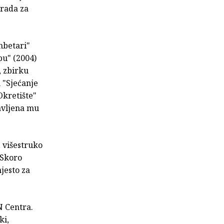
grada za
mbetari"
pu" (2004)
, zbirku
 "Sjećanje
Okretište"
avljena mu
, višestruko
"Skoro
jesto za
N Centra.
ki,