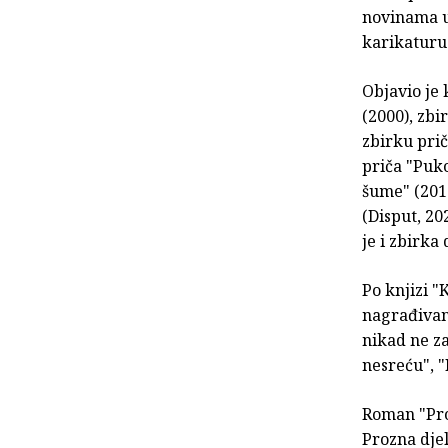
novinama u 
karikaturu
Objavio je 
(2000), zbi
zbirku prič
priča "Puk
šume" (201
(Disput, 2
je i zbirka
Po knjizi "
nagrađivan
nikad ne za
nesreću", "
Roman "Pro
Prozna dje