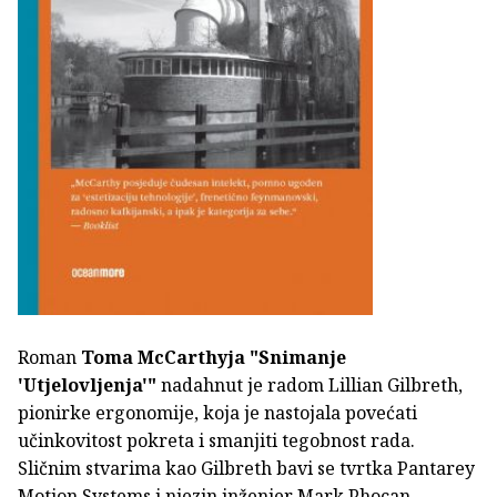
Roman
Toma McCarthyja
"Snimanje
'Utjelovljenja'"
nadahnut je radom Lillian Gilbreth,
pionirke ergonomije, koja je nastojala povećati
učinkovitost pokreta i smanjiti tegobnost rada.
Sličnim stvarima kao Gilbreth bavi se tvrtka Pantarey
Motion Systems i njezin inženjer Mark Phocan,