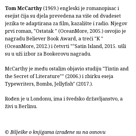
Tom McCarthy
(1969.) engleski je romanopisac i
esejist čija su djela prevedena na više od dvadeset
jezika te adaptirana za film, kazalište i radio. Njegov
prvi roman, "Ostatak " (OceanMore, 2005.) osvojio je
nagradu Believer Book Award, a treći "K "
(OceanMore, 2012.) i četvrti ""Satin Island, 2015. ušli
su u uži izbor za Bookerovu nagradu.
McCarthy je među ostalim objavio studiju "Tintin and
the Secret of Literature"" (2006.) i zbirku eseja
Typewriters, Bombs, Jellyfish" (2017.).
Rođen je u Londonu, ima i švedsko državljanstvo, a
živi u Berlinu.
© Bilješke o knjigama izrađene su na osnovu