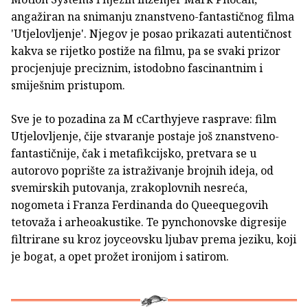
angažiran na snimanju znanstveno-fantastičnog filma
'Utjelovljenje'. Njegov je posao prikazati autentičnost
kakva se rijetko postiže na filmu, pa se svaki prizor
procjenjuje preciznim, istodobno fascinantnim i
smiješnim pristupom.
Sve je to pozadina za M cCarthyjeve rasprave: film
Utjelovljenje, čije stvaranje postaje još znanstveno-
fantastičnije, čak i metafikcijsko, pretvara se u
autorovo poprište za istraživanje brojnih ideja, od
svemirskih putovanja, zrakoplovnih nesreća,
nogometa i Franza Ferdinanda do Queequegovih
tetovaža i arheoakustike. Te pynchonovske digresije
filtrirane su kroz joyceovsku ljubav prema jeziku, koji
je bogat, a opet prožet ironijom i satirom.