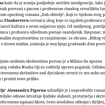
no
kaže da je ironija posljednje utočište inteligencije, lako 
mah povezati s piscem i profesorom rimskog sveučilišta Sa
tom opsežnog romana „Duh obitelji“, koji će tijekom svog 
dnu
Flaubertovu
rečenicu zbog koje će izgubiti profesuru 
Cancel kultura u svom najjačem sjaju. Od omiljenog, poželj
pisca i profesora odjednom postaje usamljenik, bjegunac, 
malim mogućnostima za razjašnjenje, za obranu. „Nikog viš
a o ičemu mislim, izolacija je moj lijepi građanski dom pret
ljnim osobnim okolnostima pozvan je u Milano da upozna
jeg rođaka Noaha čiji su roditelji upravo poginuli. Odluka
ivremeno skrbništvo nad dječakom otvorit će mu neke n
i pružiti nove prilike.
lji
“
Alessandra Piperna
uzbudljiv je i nepredvidiv roman
teljske odnose istražuje ljudske slabosti, proturječja i skri
oštroumno ispisani likovi, često istodobno odbojni i dirljivi