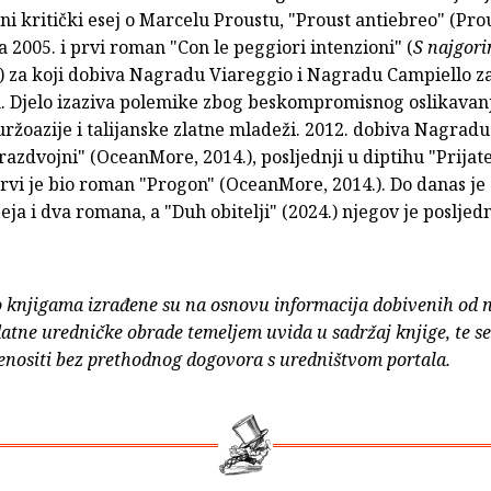
i kritički esej o Marcelu Proustu, "Proust antiebreo" (Pro
 a 2005. i prvi roman "Con le peggiori intenzioni" (
S najgor
) za koji dobiva Nagradu Viareggio i Nagradu Campiello za
. Djelo izaziva polemike zbog beskompromisnog oslikavan
ržoazije i talijanske zlatne mladeži. 2012. dobiva Nagradu
zdvojni" (OceanMore, 2014.), posljednji u diptihu "Prijate
prvi je bio roman "Progon" (OceanMore, 2014.). Do danas je
eja i dva romana, a "Duh obitelji" (2024.) njegov je posljed
o knjigama izrađene su na osnovu informacija dobivenih od 
atne uredničke obrade temeljem uvida u sadržaj knjige, te s
enositi bez prethodnog dogovora s uredništvom portala.