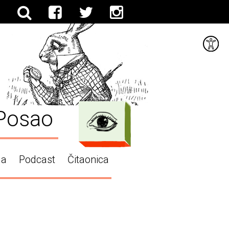
Posao
ga
Podcast
Čitaonica