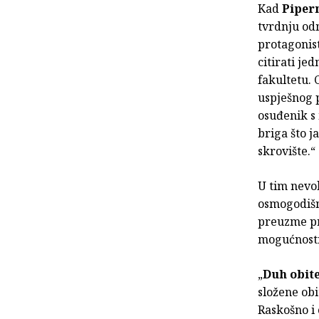
Kad
Piper
tvrdnju od
protagonis
citirati je
fakultetu. 
uspješnog 
osuđenik s 
briga što j
skrovište.“
U tim nevo
osmogodišn
preuzme pr
mogućnosti 
„
Duh obite
složene obi
Raskošno i 