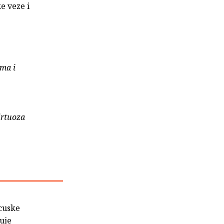
e veze i
rma i
virtuoza
ncuske
uje