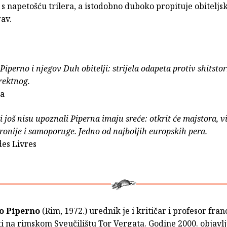
a s napetošću trilera, a istodobno duboko propituje obiteljsk
av.
Piperno i njegov Duh obitelji: strijela odapeta protiv shitsto
orektnog.
ta
ji još nisu upoznali Piperna imaju sreće: otkrit će majstora, 
ronije i samoporuge. Jedno od najboljih europskih pera.
es Livres
o Piperno
(Rim, 1972.) urednik je i kritičar i profesor fra
i na rimskom Sveučilištu Tor Vergata. Godine 2000. objavlj