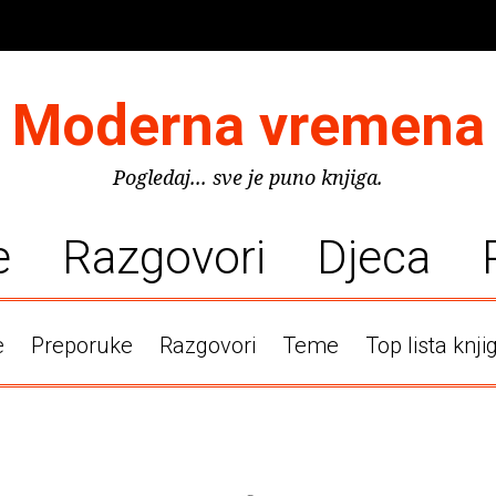
Moderna vremena
Pogledaj... sve je puno knjiga.
e
Razgovori
Djeca
e
Preporuke
Razgovori
Teme
Top lista knji