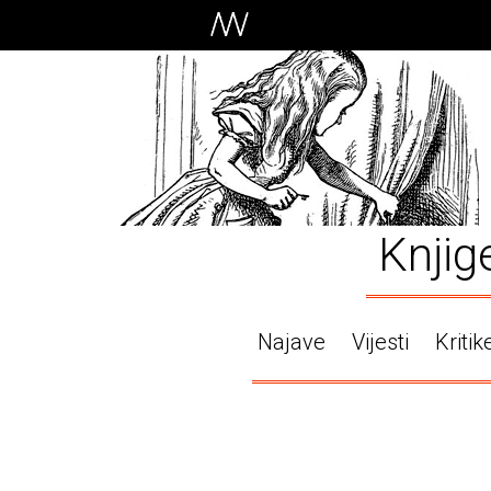
Knjig
Najave
Vijesti
Kritik