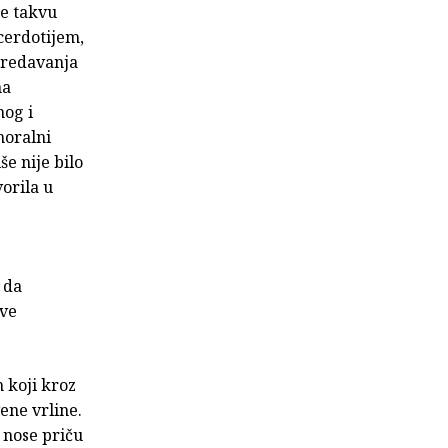
je takvu
cerdotijem,
predavanja
na
nog i
moralni
e nije bilo
vorila u
 da
ove
 koji kroz
vene vrline.
, nose priču