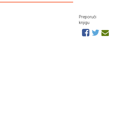
Preporuči
knjigu