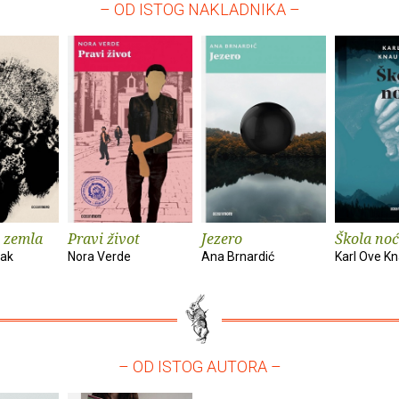
– OD ISTOG NAKLADNIKA –
 zemla
Pravi život
Jezero
Škola noć
vak
Nora Verde
Ana Brnardić
Karl Ove K
– OD ISTOG AUTORA –