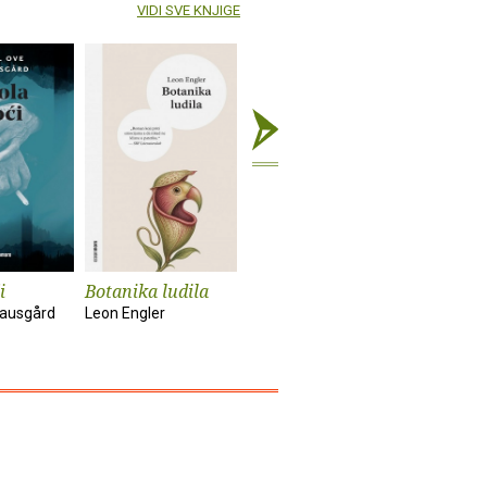
VIDI SVE KNJIGE
i
Botanika ludila
Snimanje
Sunčanik
'Utjelovljenja'
nausgård
Leon Engler
Damir Kar
Tom McCarthy