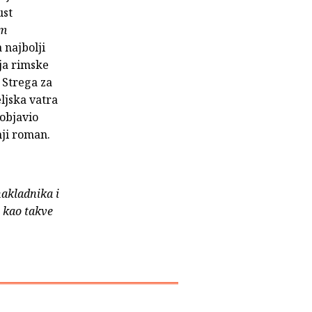
ust
im
 najbolji
ja rimske
 Strega za
ljska vatra
 objavio
nji roman.
nakladnika i
e kao takve