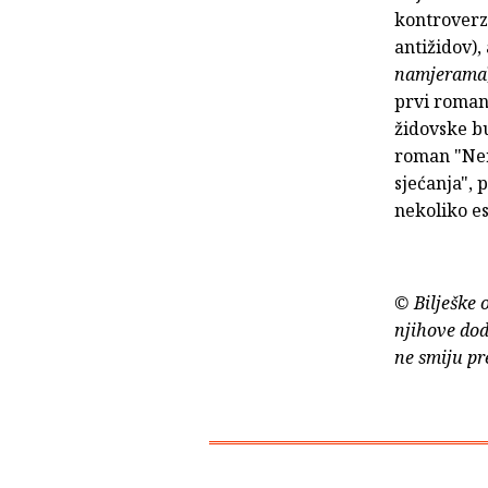
kontroverzn
antižidov),
namjerama
prvi roman
židovske bu
roman "Nera
sjećanja", 
nekoliko es
© Bilješke 
njihove dod
ne smiju pr