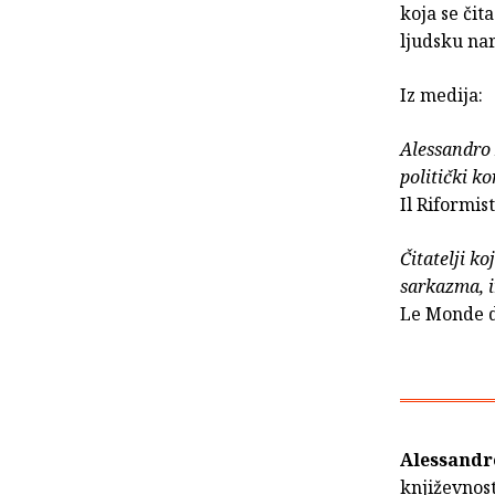
koja se čit
ljudsku nar
Iz medija:
Alessandro 
politički k
Il Riformis
Čitatelji ko
sarkazma, i
Le Monde d
Alessandr
književnost