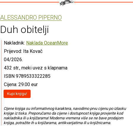
ALESSANDRO PIPERNO
Duh obitelji
Nakladnik:
Naklada OceanMore
Prijevod: Ita Kovač
04/2026.
432 str., meki uvez s klapnama
ISBN 9789533322285
Cijena: 29.00 eur
Kupi knjigu!
Cijene knjiga su informativnog karaktera, navodimo prvu cijenu po izlasku
knjige iz tiska. Preporučamo da cijene i dostupnost knjiga provjerite kod
nakladnika ili u knjižarama! Moderna vremena više se ne bave prodajom
knjiga, potražite ih u knjižarama, antikvarijatima ili u knjižnicama.