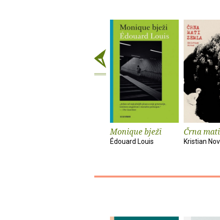
Monique bježi
Črna mati
Édouard Louis
Kristian No