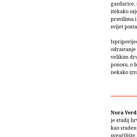
gazdarice, 
itekako os
pravilima i
svijet posta
Ispripovij
odrastanje 
velikim dru
ponosu, o b
nekako izv
Nora Verd
je studij h
kao studen
sveučilište