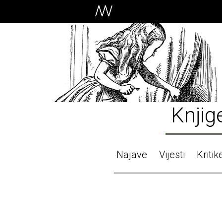
Knjig
Najave
Vijesti
Kritik