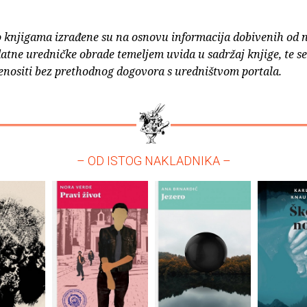
o knjigama izrađene su na osnovu informacija dobivenih od 
atne uredničke obrade temeljem uvida u sadržaj knjige, te s
enositi bez prethodnog dogovora s uredništvom portala.
– OD ISTOG NAKLADNIKA –