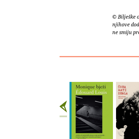
© Bilješke 
njihove dod
ne smiju pr