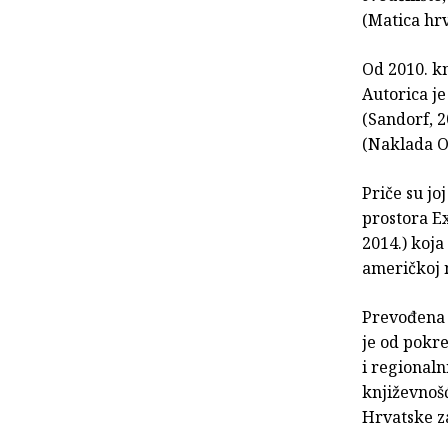
(Matica hr
Od 2010. k
Autorica je
(Sandorf, 2
(Naklada O
Priče su jo
prostora Ex
2014.) koja
američkoj 
Prevođena n
je od pokr
i regionaln
književnošć
Hrvatske z