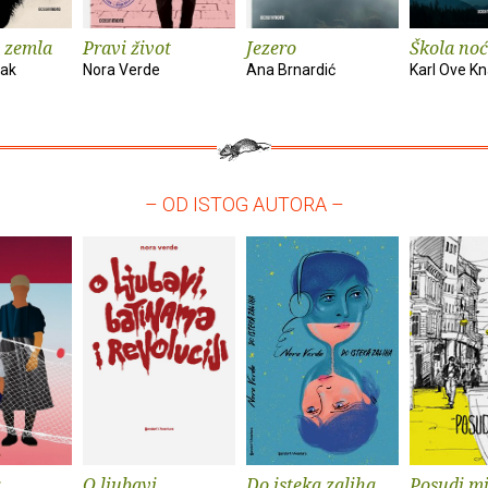
 zemla
Pravi život
Jezero
Škola noć
vak
Nora Verde
Ana Brnardić
Karl Ove K
– OD ISTOG AUTORA –
a
O ljubavi,
Do isteka zaliha
Posudi mi