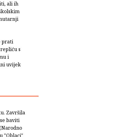
, ali ih
 školskim
nutarnji
e
prati
repliću s
mu i
ini uvijek
u. Završila
se baviti
" (Narodno
ku "Oblaci"