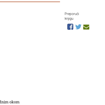
Preporuči
knjigu
udnim okom