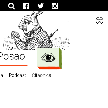
Posao
ga
Podcast
Čitaonica