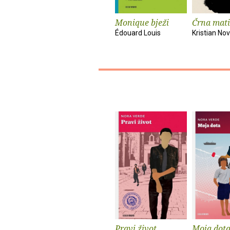
Monique bježi
Črna mati
Édouard Louis
Kristian No
Pravi život
Moja dot