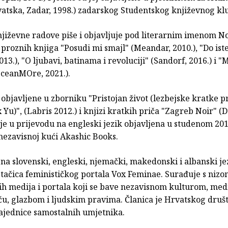
vatska, Zadar, 1998.) zadarskog Studentskog književnog kl
njiževne radove piše i objavljuje pod literarnim imenom N
 proznih knjiga "Posudi mi smajl" (Meandar, 2010.), "Do ist
013.), "O ljubavi, batinama i revoluciji" (Sandorf, 2016.) i "
ceanMOre, 2021.).
j objavljene u zborniku "Pristojan život (lezbejske kratke pr
 Yu)", (Labris 2012.) i knjizi kratkih priča "Zagreb Noir" (
 je u prijevodu na engleski jezik objavljena u studenom 20
nezavisnoj kući Akashic Books.
a slovenski, engleski, njemački, makedonski i albanski je
etačica feminističkog portala Vox Feminae. Surađuje s nizo
ih medija i portala koji se bave nezavisnom kulturom, med
u, glazbom i ljudskim pravima. Članica je Hrvatskog društ
ajednice samostalnih umjetnika.