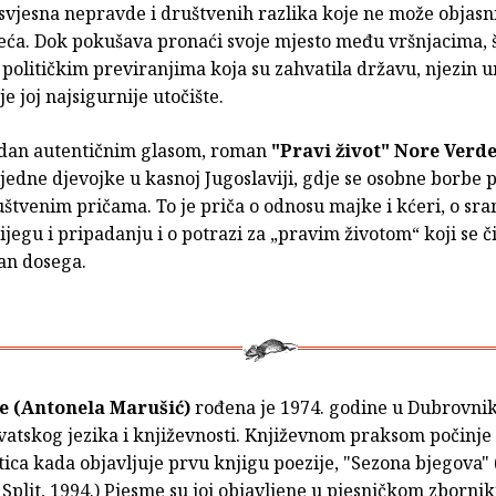
svjesna nepravde i društvenih razlika koje ne može objasniti
jeća. Dok pokušava pronaći svoje mjesto među vršnjacima,
 političkim previranjima koja su zahvatila državu, njezin u
je joj najsigurnije utočište.
edan autentičnim glasom, roman
"Pravi život"
Nore Verd
jedne djevojke u kasnoj Jugoslaviji, gdje se osobne borbe p
štvenim pričama. To je priča o odnosu majke i kćeri, o sra
ijegu i pripadanju i o potrazi za „pravim životom“ koji se č
an dosega.
e (Antonela Marušić)
rođena je 1974. godine u Dubrovnik
rvatskog jezika i književnosti. Književnom praksom počinje 
tica kada objavljuje prvu knjigu poezije, "Sezona bjegova
, Split, 1994.) Pjesme su joj objavljene u pjesničkom zborni