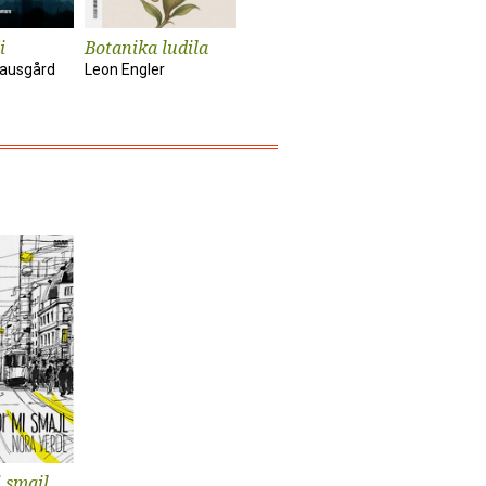
i
Botanika ludila
Snimanje
Sunčanik
'Utjelovljenja'
nausgård
Leon Engler
Damir Kar
Tom McCarthy
 smajl