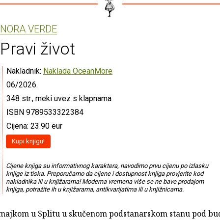
NORA VERDE
Pravi život
Nakladnik:
Naklada OceanMore
06/2026.
348 str., meki uvez s klapnama
ISBN 9789533322384
Cijena: 23.90 eur
Kupi knjigu!
Cijene knjiga su informativnog karaktera, navodimo prvu cijenu po izlasku
knjige iz tiska. Preporučamo da cijene i dostupnost knjiga provjerite kod
nakladnika ili u knjižarama! Moderna vremena više se ne bave prodajom
knjiga, potražite ih u knjižarama, antikvarijatima ili u knjižnicama.
s majkom u Splitu u skučenom podstanarskom stanu pod b