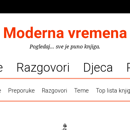
Moderna vremena
Pogledaj... sve je puno knjiga.
e
Razgovori
Djeca
e
Preporuke
Razgovori
Teme
Top lista knji