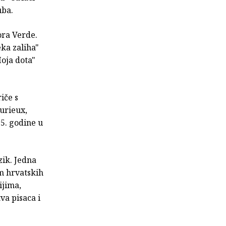
uba.
ora Verde.
eka zaliha"
Moja dota"
iče s
Durieux,
15. godine u
zik. Jedna
m hrvatskih
ijima,
va pisaca i