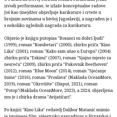
izvodi performanse, te izlaže konceptualne radove.
Još kao tinejdžer objavljuje karikature i crteže u
brojnim novinama u bivšoj Jugoslaviji, a nagrađen je i
s nekoliko uglednih nagrada za karikaturu.
Objavio je knjigu putopisa "Bosanci su dobri ljudi"
(1999), roman "Kombetari" (2000), zbirku priča "Kino
Lika" (2001), roman "Kako sam ušao u Europu" (2004)
zbirku priča "Eskimi" (2007), roman "Sjajno mjesto za
nesreću" (2009), zbirku priča "Pukovnik Beethoven"
(2012), roman "Blue Moon" (2014), roman "Sjećanje
šume" (2016), roman "Proslava" (Naklada OceanMore,
2019), roman "Okretište" (Disput, 2021), roman
"Potop"(Naklada OceanMore, 2023), a 2024. objavljena
mu je i zbirka drama "Avijatičari".
Po knjizi "Kino Lika" redatelj Dalibor Matanić snimio
je istoimeni film, višestruko nagrađivan u Hrvatskoj i