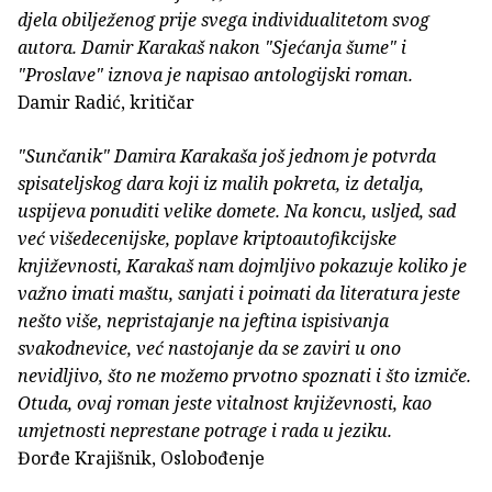
djela obilježenog prije svega individualitetom svog
autora. Damir Karakaš nakon "Sjećanja šume" i
"Proslave" iznova je napisao antologijski roman.
Damir Radić, kritičar
"Sunčanik" Damira Karakaša još jednom je potvrda
spisateljskog dara koji iz malih pokreta, iz detalja,
uspijeva ponuditi velike domete. Na koncu, usljed, sad
već višedecenijske, poplave kriptoautofikcijske
književnosti, Karakaš nam dojmljivo pokazuje koliko je
važno imati maštu, sanjati i poimati da literatura jeste
nešto više, nepristajanje na jeftina ispisivanja
svakodnevice, već nastojanje da se zaviri u ono
nevidljivo, što ne možemo prvotno spoznati i što izmiče.
Otuda, ovaj roman jeste vitalnost književnosti, kao
umjetnosti neprestane potrage i rada u jeziku.
Đorđe Krajišnik, Oslobođenje