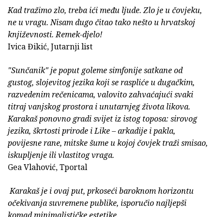
Kad tražimo zlo, treba ići među ljude. Zlo je u čovjeku,
ne u vragu. Nisam dugo čitao tako nešto u hrvatskoj
književnosti. Remek-djelo!
Ivica Đikić, Jutarnji list
"Sunčanik" je poput goleme simfonije satkane od
gustog, slojevitog jezika koji se raspliće u dugačkim,
razvedenim rečenicama, valovito zahvaćajući svaki
titraj vanjskog prostora i unutarnjeg života likova.
Karakaš ponovno gradi svijet iz istog toposa: sirovog
jezika, škrtosti prirode i Like – arkadije i pakla,
povijesne rane, mitske šume u kojoj čovjek traži smisao,
iskupljenje ili vlastitog vraga.
Gea Vlahović, Tportal
Karakaš je i ovaj put, prkoseći baroknom horizontu
očekivanja suvremene publike, isporučio najljepši
komad minimalističke estetike.