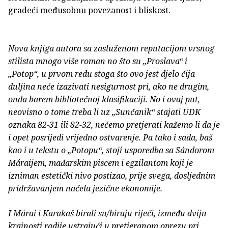
gradeći međusobnu povezanost i bliskost.
Nova knjiga autora sa zasluženom reputacijom vrsnog
stilista mnogo više roman no što su „Proslava“ i
„Potop“, u prvom redu stoga što ovo jest djelo čija
duljina neće izazivati nesigurnost pri, ako ne drugim,
onda barem bibliotečnoj klasifikaciji. No i ovaj put,
neovisno o tome treba li uz „Sunčanik“ stajati UDK
oznaka 82-31 ili 82-32, nećemo pretjerati kažemo li da je
i opet posrijedi vrijedno ostvarenje. Pa tako i sada, baš
kao i u tekstu o „Potopu“, stoji usporedba sa Sándorom
Máraijem, mađarskim piscem i egzilantom koji je
izniman estetički nivo postizao, prije svega, dosljednim
pridržavanjem načela jezične ekonomije.
I Márai i Karakaš birali su/biraju riječi, između dviju
krajnosti radije ustrajući u pretjeranom oprezu pri