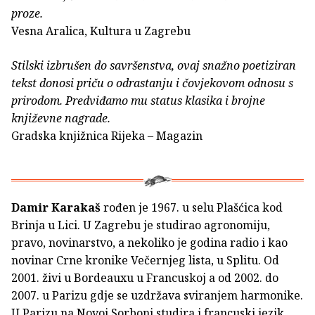
proze.
Vesna Aralica, Kultura u Zagrebu
Stilski izbrušen do savršenstva, ovaj snažno poetiziran
tekst donosi priču o odrastanju i čovjekovom odnosu s
prirodom. Predviđamo mu status klasika i brojne
književne nagrade.
Gradska knjižnica Rijeka – Magazin
Damir Karakaš
rođen je 1967. u selu Plašćica kod
Brinja u Lici. U Zagrebu je studirao agronomiju,
pravo, novinarstvo, a nekoliko je godina radio i kao
novinar Crne kronike Večernjeg lista, u Splitu. Od
2001. živi u Bordeauxu u Francuskoj a od 2002. do
2007. u Parizu gdje se uzdržava sviranjem harmonike.
U Parizu na Novoj Sorboni studira i francuski jezik,