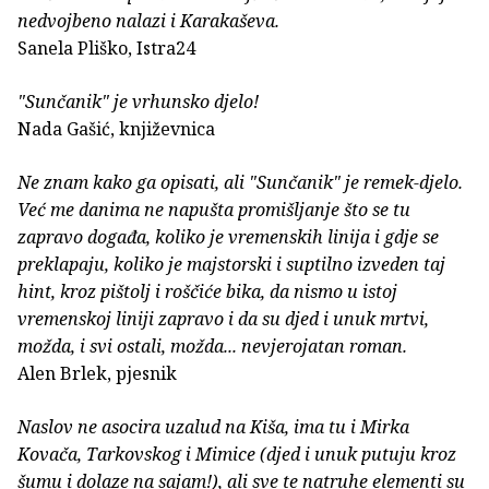
nedvojbeno nalazi i Karakaševa.
Sanela Pliško, Istra24
"Sunčanik" je vrhunsko djelo!
Nada Gašić, književnica
Ne znam kako ga opisati, ali "Sunčanik" je remek-djelo.
Već me danima ne napušta promišljanje što se tu
zapravo događa, koliko je vremenskih linija i gdje se
preklapaju, koliko je majstorski i suptilno izveden taj
hint, kroz pištolj i roščiće bika, da nismo u istoj
vremenskoj liniji zapravo i da su djed i unuk mrtvi,
možda, i svi ostali, možda... nevjerojatan roman.
Alen Brlek, pjesnik
Naslov ne asocira uzalud na Kiša, ima tu i Mirka
Kovača, Tarkovskog i Mimice (djed i unuk putuju kroz
šumu i dolaze na sajam!), ali sve te natruhe elementi su