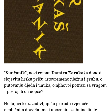
"
Sunčanik
", novi roman
Damira Karakaša
donosi
slojevitu lirsku priču, istovremeno nježnu i grubu, o
putovanju djeda i unuka, o njihovoj potrazi za vragom
– postoji li on uopće?
Hodajući kroz zadivljujuću prirodu svjedoče
neobičnim događajima i upoznaju osebujne ljude,