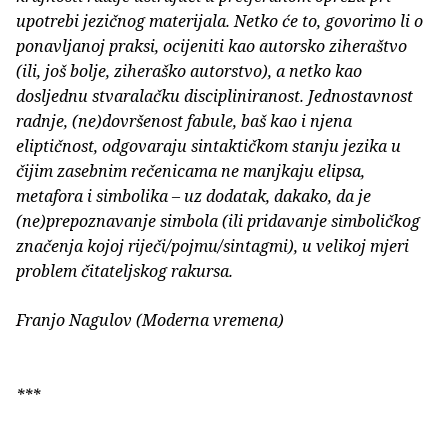
upotrebi jezičnog materijala. Netko će to, govorimo li o
ponavljanoj praksi, ocijeniti kao autorsko ziheraštvo
(ili, još bolje, ziheraško autorstvo), a netko kao
dosljednu stvaralačku discipliniranost. Jednostavnost
radnje, (ne)dovršenost fabule, baš kao i njena
eliptičnost, odgovaraju sintaktičkom stanju jezika u
čijim zasebnim rečenicama ne manjkaju elipsa,
metafora i simbolika – uz dodatak, dakako, da je
(ne)prepoznavanje simbola (ili pridavanje simboličkog
značenja kojoj riječi/pojmu/sintagmi), u velikoj mjeri
problem čitateljskog rakursa.
Franjo Nagulov (Moderna vremena)
***