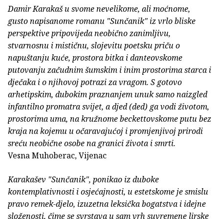
Damir Karakaš u svome nevelikome, ali moćnome,
gusto napisanome romanu "Sunčanik" iz vrlo bliske
perspektive pripovijeda neobično zanimljivu,
stvarnosnu i mističnu, slojevitu poetsku priču o
napuštanju kuće, prostora bitka i danteovskome
putovanju začudnim šumskim i inim prostorima starca i
dječaka i o njihovoj potrazi za vragom. S gotovo
arhetipskim, dubokim praznanjem unuk samo naizgled
infantilno promatra svijet, a djed (ded) ga vodi životom,
prostorima uma, na kružnome beckettovskome putu bez
kraja na kojemu u očaravajućoj i promjenjivoj prirodi
sreću neobične osobe na granici života i smrti.
Vesna Muhoberac, Vijenac
Karakašev "Sunčanik", ponikao iz duboke
kontemplativnosti i osjećajnosti, u estetskome je smislu
pravo remek-djelo, izuzetna leksička bogatstva i idejne
složenosti, čime se svrstava u sam vrh suvremene lirske