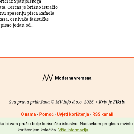
riči iz Španjolskoga
ta. Cercas je brižno istražio
nu spasenju pisca Rafaela
sa, osnivača fašističke
pisao jedan od...
Moderna vremena
Sva prava pridržana © MV Info d.o.o. 2026. • Kriv je
Fiktiv
O nama
•
Pomoć
•
Uvjeti korištenja
•
RSS kanali
kako bi vam pružio bolje korisničko iskustvo. Nastavkom pregleda mvinfo.
korištenjem kolačića.
Više informacija