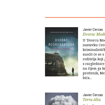
Javier Cercas
Dvorac Mod
U 'Dvorcu Mo
nastavku Cer
kriminalistič
suočit će se 
roditelja koji
s razglednice
na čijem ga k
protivnik, Me
bića...
Javier Cercas
Terra Alta