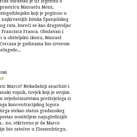
rcas odrastao je uz legendu o
prastricu Manuelu Meni,
stogodišnjaku koji je poginuo u
 najkrvavijih bitaka Španjolskog
og rata, boreći se kao dragovoljac
i Francisca Franca. Obožavan i
n u obiteljsku ikonu, Manuel
Cercasa je godinama bio izvorom
elagode,...
rcas
nt
nric Marco? Nekadašnji anarhist i
nski vojnik, čovjek koji je svojim
m svjedočanstvima preživjeloga iz
koga koncentracijskog logora
ürga stekao status građanskog
 postao nositeljem najuglednijih
... no, otkriveno je da Marco
ije bio zatočen u Flossenbürgu,