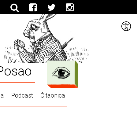
Posao
ga
Podcast
Čitaonica