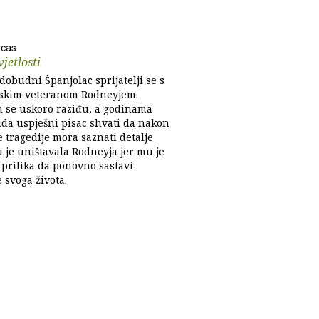
rcas
vjetlosti
obudni Španjolac sprijatelji se s
skim veteranom Rodneyjem.
m se uskoro raziđu, a godinama
ada uspješni pisac shvati da nakon
e tragedije mora saznati detalje
a je uništavala Rodneyja jer mu je
 prilika da ponovno sastavi
 svoga života.