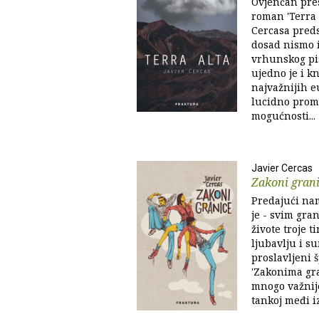
Ovjenčan pre
roman 'Terra 
Cercasa preds
dosad nismo i
vrhunskog pis
ujedno je i kn
najvažnijih e
lucidno promi
mogućnosti...
Javier Cercas
Zakoni gran
Predajući nam
je - svim gra
živote troje t
ljubavlju i s
proslavljeni 
'Zakonima gr
mnogo važnij
tankoj međi iz