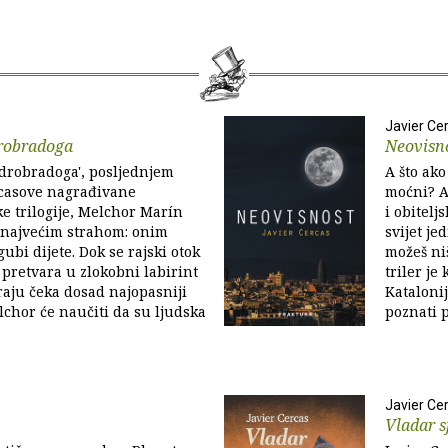
Javier Ce
robradoga
Neovisn
drobradoga', posljednjem
A što ako
casove nagrađivane
moćni? Ak
ke trilogije, Melchor Marín
i obitelj
s najvećim strahom: onim
svijet j
 gubi dijete. Dok se rajski otok
možeš niš
 pretvara u zlokobni labirint
triler je
raju čeka dosad najopasniji
Kataloni
lchor će naučiti da su ljudska
poznati pl
Javier Ce
Vladar s