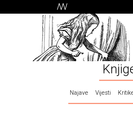
Knjig
Najave
Vijesti
Kritik