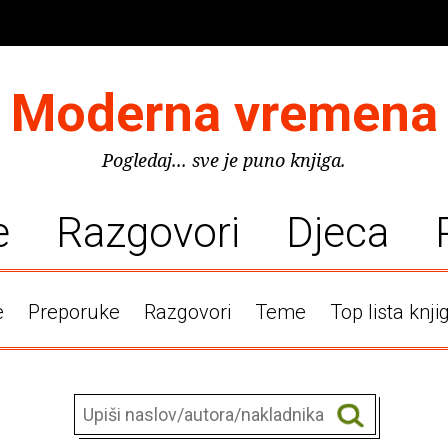
Moderna vremena
Pogledaj... sve je puno knjiga.
e
Razgovori
Djeca
e
Preporuke
Razgovori
Teme
Top lista knji