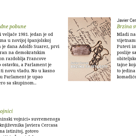
Javier Ce
edne pobune
Brzina s
 veljače 1981. jedan je od
Mladi nad
ma u novijoj španjolskoj
vijetnam
a je dana Adolfo Suarez, prvi
Putevi i
bran na demokratskim
poslije s
on razdoblja Francove
obiteljsk
o ostavku, a Parlament je
tajne koj
ati novu vladu. No u kasno
to jedina
 u Parlament je upao
komadiće
ro sa skupinom...
ojnici
inski vojnici» suvremenoga
književnika Javiera Cercasa
a istinitoj, gotovo