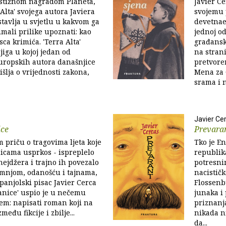
stižnom nagradom Planeta,
Javier Ce
Alta' svojega autora Javiera
svojemu 
tavlja u svjetlu u kakvom ga
devetnae
mali prilike upoznati: kao
jednoj od
ca krimića. 'Terra Alta'
građansk
jiga u kojoj jedan od
na stran
uropskih autora današnjice
pretvore
šlja o vrijednosti zakona,
Mena za 
srama i n
Javier Ce
ice
Prevara
 priču o tragovima ljeta koje
Tko je E
nicama usprkos - ispreplelo
republika
inejdžera i trajno ih povezalo
potresni
umnjom, odanošću i tajnama,
nacistič
španjolski pisac Javier Cerca
Flossenb
anice' uspio je u nečemu
junaka i
em: napisati roman koji na
priznanja
među fikcije i zbilje...
nikada n
da...