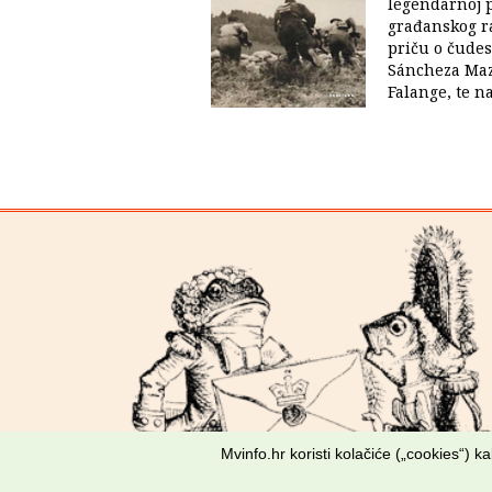
legendarnoj p
građanskog ra
priču o čudes
Sáncheza Maza
Falange, te na
Mvinfo.hr koristi kolačiće („cookies“) 