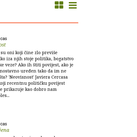
rcas
ost
 su oni koji čine zlo previše
o iza njih stoje politika, bogatstvo
ske veze? Ako ih štiti povijest, ako je
ednostavno uređen tako da im ne
ta? 'Neovisnost' Javiera Cercasa
 koji recentnu političku povijest
je prikazuje kao dobro nam
es...
rcas
jena