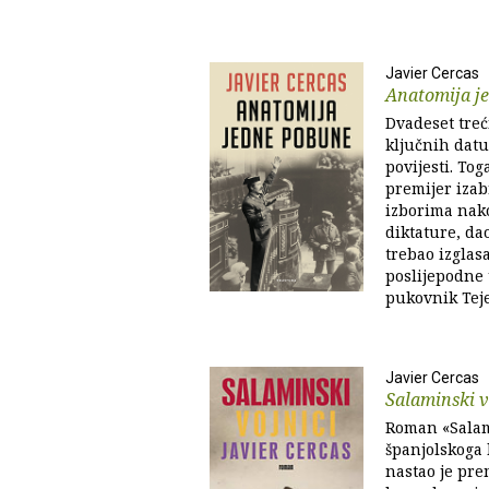
Javier Cercas
Anatomija j
Dvadeset treći
ključnih datu
povijesti. Tog
premijer iza
izborima nak
diktature, da
trebao izglas
poslijepodne
pukovnik Teje
Javier Cercas
Salaminski v
Roman «Salam
španjolskoga 
nastao je prem