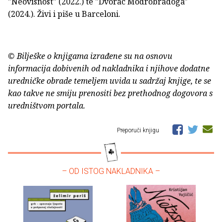
"Neovisnost" (2022.) te "Dvorac Modrobradoga"
(2024.). Živi i piše u Barceloni.
© Bilješke o knjigama izrađene su na osnovu
informacija dobivenih od nakladnika i njihove dodatne
uredničke obrade temeljem uvida u sadržaj knjige, te se
kao takve ne smiju prenositi bez prethodnog dogovora s
uredništvom portala.
Preporuči knjigu
– OD ISTOG NAKLADNIKA –