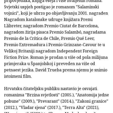
pripovjedaka, knjiga eseja i više hvaljenih romana.
Svjetski uspjeh postigao je romanom "Salaminski
vojnici", koji je ubrzo po objavljivanju 2001. nagrađen
Nagradom katalonske udruge knjižara Premi
Llibreter, nagradom Premio Ciutat de Barcelona,
nagradom žirija pisaca Premio Salambó, nagradama
Premio de la Crítica de Chile, Premio Qué Leer,
Premio Extremadura i Premio Grinzane-Cavour te u
Velikoj Britaniji nagradom Independent Foreign
Fiction Prize. Roman je prodan u više od pola milijuna
primjeraka u Španjolskoj i preveden na više od
petnaest jezika. David Trueba prema njemu je snimio
istoimeni film.
Hrvatsku čitateljsku publiku nastavio je osvajati
romanima "Brzina svjetlosti" (2005.), "Anatomija jedne
pobune" (2009.), "Prevarant" (2014.), "Zakoni granice"
(2012.), "Vladar sjena" (2017.), "Terra Alta" (2021),