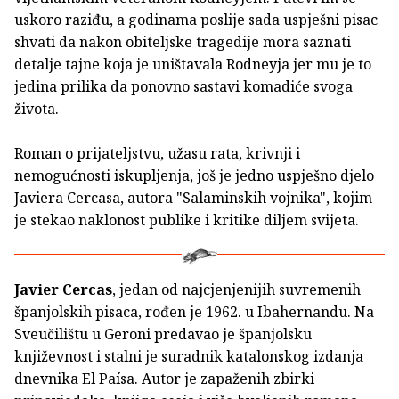
uskoro raziđu, a godinama poslije sada uspješni pisac
shvati da nakon obiteljske tragedije mora saznati
detalje tajne koja je uništavala Rodneyja jer mu je to
jedina prilika da ponovno sastavi komadiće svoga
života.
Roman o prijateljstvu, užasu rata, krivnji i
nemogućnosti iskupljenja, još je jedno uspješno djelo
Javiera Cercasa, autora "Salaminskih vojnika", kojim
je stekao naklonost publike i kritike diljem svijeta.
Javier Cercas
, jedan od najcjenjenijih suvremenih
španjolskih pisaca, rođen je 1962. u Ibahernandu. Na
Sveučilištu u Geroni predavao je španjolsku
književnost i stalni je suradnik katalonskog izdanja
dnevnika El Paísa. Autor je zapaženih zbirki