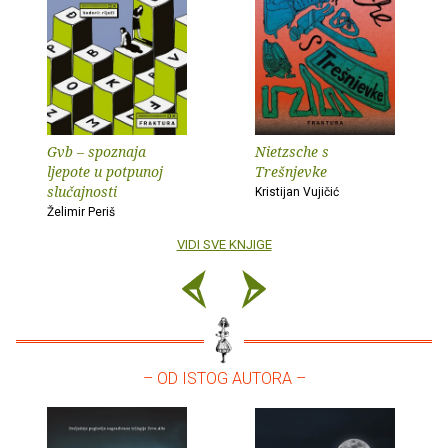
Gvb – spoznaja
Nietzsche s
ljepote u potpunoj
Trešnjevke
slučajnosti
Kristijan Vujičić
Želimir Periš
VIDI SVE KNJIGE
– OD ISTOG AUTORA –